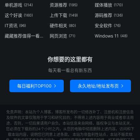
单机游戏
资源推荐
媒体播放
(214)
(195)
(170)
这个好诶
上传下载
源码推荐
(160)
(149)
(136)
IT资讯
硬件相关
安全软件
(96)
(80)
(76)
藏藏推荐值得一看
网页浏览
Windows 11
(73)
(71)
(48)
你想要的这里都有
每天看一看总有新东西
每日福利TOP100
永久地址/地址发布页


免责声明：本站为个人博客，博客所发布的一切修改补丁、注册机和注册信息
及软件的文章仅限用于学习和研究目的；不得将上述内容用于商业或者非法用
途，否则，一切后果请用户自负。本站信息来自网络，版权争议与本站无关，
您必须在下载后的24个小时之内，从您的电脑中彻底删除上述内容。访问和下
载本站内容，说明您已同意上述条款。 本站为非盈利性站点，本站不贩卖软