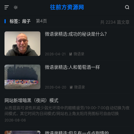
往前方资源网



第4页
标签：段子
共 2234 篇文章
微语录精选:成功的秘诀是什么？
2026-04-21
微语录

微语录精选:人和葡萄酒一样
2026-04-20
微语录

网站新增暗黑（夜间）模式
从而提高可读性并减少弱光环境中的眼睛疲劳/19:00-7:00自动切换为夜
间模式，其它时间为日间模式/网站右上角太阳月亮图标可自由切换
2026-08-06
微语录精选:但凡有一点点剧情的，