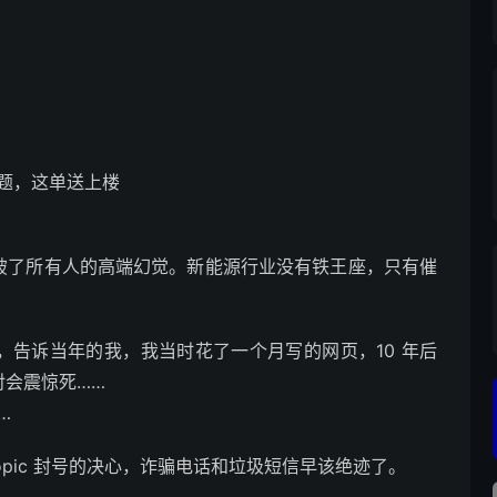
。
问题，这单送上楼
戳破了所有人的高端幻觉。新能源行业没有铁王座，只有催
前，告诉当年的我，我当时花了一个月写的网页，10 年后
对会震惊死……
​​
ropic 封号的决心，诈骗电话和垃圾短信早该绝迹了。