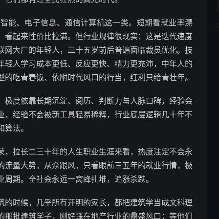
工智能、电子信息、通信计算机这一类。短期看就业率漂
，看起来性价比拉满。但行业规律很现实：这是迭代速度
联网大厂的年轻人，三十五岁前后普遍面临裁员优化。技
年轻人学习成本更低、反应更快、精力更充沛，中年人的
型的吃青春饭、依附时代风口的行当，红利只给青壮年。
：极度依靠长期沉淀、阅历、判断力与人脉口碑，经验会
业，经验不会被新工具轻易稀释，行业底层逻辑几十年不
和算法。
荣，拉长二三十年的人生职业生涯来看，热度注定不会永
的流量大势，从众跟风，只看眼前三五年的就业行情，极
业周期。全社会永远一窝蜂扎堆，追涨杀跌。
筑的时候，几乎所有开明的家长，都把建筑学当成文科理
的那批建筑学子，刚好踩在地产行业的鼎盛风口；等他们