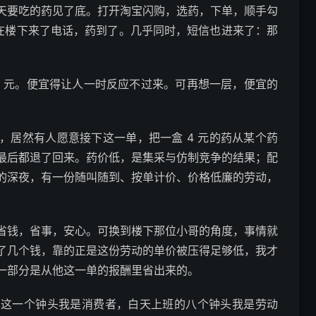
天要吃的药见了底。打开淘宝闪购，选药，下单，顺手勾
小哥在楼下来了电话，药到了。几乎同时，短信也进来了：那
 4 元。便宜得让人一时反应不过来。可再想一层，便宜的
，居然有人愿意接下这一单，把一盒 4 元的药从某个药
最后都退了回来。药价低，是集采与仿制竞争的结果；配
的深夜，有一份随叫随到、按单计价、价格低廉的劳动，
省钱，省事，安心。可换到楼下那位小哥的角度，事情就
了几个钱，靠的正是这份劳动的单价被压得足够低，我才
一部分是从他这一单的报酬里省出来的。
的这一个钟头我是消费者，白天上班的八个钟头我是劳动