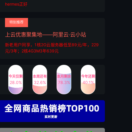
hermes正好
特别推荐
上云优惠聚集地——阿里云·云小站
新老用户同享，1核2G云服务器低至89元/年，229
元/3年；2核4G3M3年639元
今天仅剩
本周还有
本月剩余
今年还剩
28.0%
32.6%
78.3%
40.1%