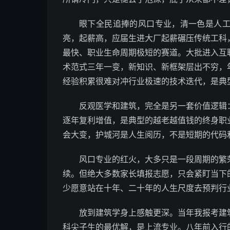
眼下全民追捧的风口专业，清一色是人
亮，起薪高，应届生进大厂起薪碾压传统工科
最快、职业生命周期极短的赛道。大批进入互
术范式三年一变，新知识、新框架层出不穷，
经验积累很难对冲行业极速的技术迭代，是典
反观医学和建筑，完全是另一套价值逻辑
逐年复利增值，是典型的越老越值钱的终身职
会大变，护城河是人生阅历，不是短期的代码
风口专业的红火，大多只是一段周期的繁
续。但绝大多数家长填报志愿，只会紧盯当下
少愿意站在十年、二十年的人生尺度去预判行
放到建筑学身上感触更深。当年我报考建
科尖子生的最优解，是上流专业。八年前入行