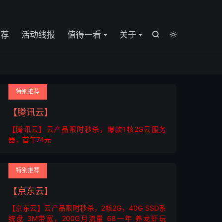

推荐
活动线报
值得一看
关于


特别推荐
【腾讯云】
【腾讯云】云产品限时秒杀，爆款1核2G云服务
器，首年74元
特别推荐
【京东云】
【京东云】云产品限时秒杀，2核2G，40G SSD系
统盘 3M带宽，200G月流量 68一年 养龙虾玩