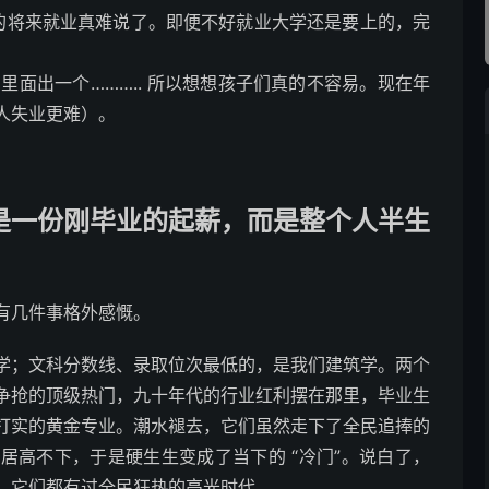
，其余的将来就业真难说了。即便不好就业大学还是要上的，完
 叫 21 里面出一个……….. 所以想想孩子们真的不容易。现在年
人失业更难）。
是一份刚毕业的起薪，而是整个人半生
有几件事格外感慨。
学；文科分数线、录取位次最低的，是我们建筑学。两个
争抢的顶级热门，九十年代的行业红利摆在那里，毕业生
打实的黄金专业。潮水褪去，它们虽然走下了全民追捧的
居高不下，于是硬生生变成了当下的 “冷门”。说白了，
，它们都有过全民狂热的高光时代。