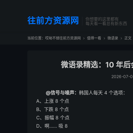
往前方资源网
你想要的这里都有
每天看一看总有新东西
当前位置：
哎呦不错往前方资源网
值得一看
微语录
正文



微语录精选：10 年后会
2026-07-0
@信号与噪声：
韩国人每天 4 个选项：
A、上涨 8 个点
B、下跌 8 个点
C、振幅 8 个点
D、啊…… 吸 8 ​​​