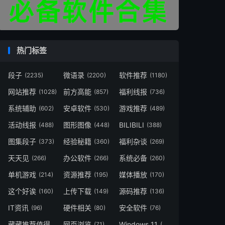
热门标签
段子
微语录
软件推荐
(2235)
(2200)
(1180)
网站推荐
前方高能
福利线报
(1028)
(857)
(736)
系统辅助
安卓软件
游戏推荐
(602)
(530)
(489)
活动线报
图形图像
BILIBILI
(488)
(448)
(388)
图集段子
经验秘籍
福利杂谈
(373)
(360)
(269)
天天见
办公软件
系统必备
(266)
(266)
(260)
单机游戏
资源推荐
媒体播放
(214)
(195)
(170)
这个好诶
上传下载
源码推荐
(160)
(149)
(136)
IT资讯
硬件相关
安全软件
(96)
(80)
(76)
藏藏推荐值得一看
网页浏览
Windows 11
(73)
(71)
(49)