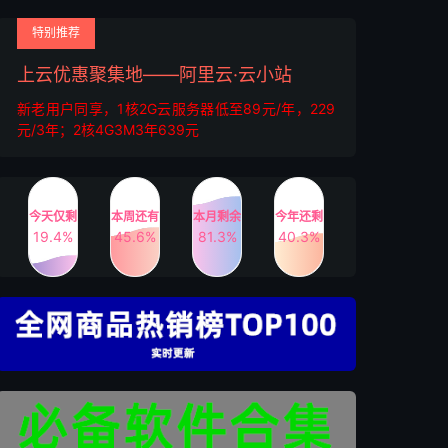
特别推荐
上云优惠聚集地——阿里云·云小站
新老用户同享，1核2G云服务器低至89元/年，229
元/3年；2核4G3M3年639元
今天仅剩
本周还有
本月剩余
今年还剩
19.4%
45.6%
81.3%
40.3%