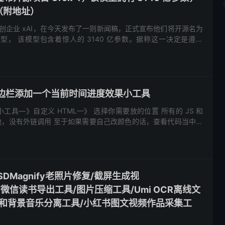
（附地址）
 初创企业 xAI，在今天发布了一则新闻稿，正式宣布他们将开源名为
家模型， 该模型包含着惊人的 3140 亿参数。据称这一决定是遵循
议，开放了模型的权重和架构，被誉为“全...
s给侧边栏添加一个当前时间进度效果小工具
工具—》自定义 HTML—》 选择你需要放的位置 所有的 JS 和
本地，没有外链调用 至于如果需要自己改颜色的话，查看代码当中的
e="text/css">...
PASDMagnify老照片修复/截屏生成视
age/微信读书导出工具/图片压缩工具/Umi OCR离线文
声和背景音乐分离工具/小红书图文视频作品采集工