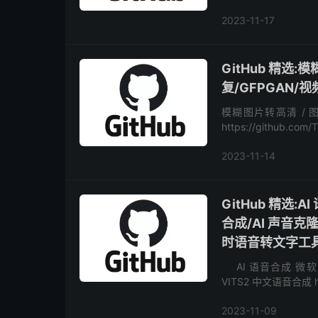
百度和火山翻译。 https:
2023-11-17
GitHub 精选
复/GFPGAN/
模糊图片转高清 / 图
https://github.
辨率）和视频帧插值..
2023-11-14
GitHub 精选:A
合成/AI 声音
时语音转文字工
AI 语音合成 微软 azu
VITS2 中文语音合成 http
2023-11-09