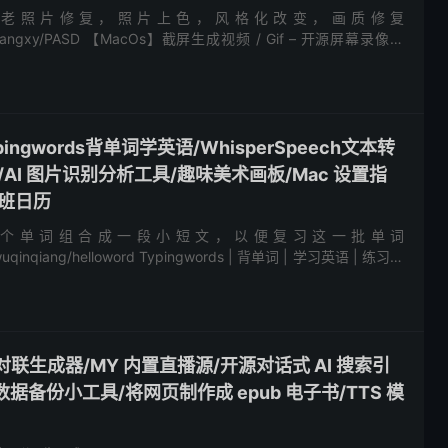
ify 用于老照片修复，照片上色，风格化改变，画质修复
com/yangxy/PASD 【MacOs】截屏生成视频 / Gif – 开源屏幕录像机
ypingwords背单词学英语/WhisperSpeech文本转
AI 图片识别分析工具/趣味美术画板/Mac 设置指
班日历
个单词组合成一段小短文，以便复习这一批单词
m/wuqinqiang/helloword Typingwords | 背单词 | 学习英语 | 练习文
/...
AI 对联生成器/MY 内置直播源/开源对话式 AI 搜索引
手机数据备份小工具/将网页制作成 epub 电子书/TTS 模