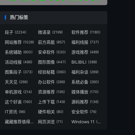
热门标签
段子
微语录
软件推荐
(2234)
(2199)
(1180)
网站推荐
前方高能
福利线报
(1028)
(857)
(737)
系统辅助
安卓软件
游戏推荐
(600)
(530)
(489)
活动线报
图形图像
BILIBILI
(486)
(447)
(388)
图集段子
经验秘籍
福利杂谈
(373)
(360)
(269)
天天见
办公软件
系统必备
(266)
(266)
(260)
单机游戏
资源推荐
媒体播放
(214)
(195)
(170)
这个好诶
上传下载
源码推荐
(160)
(149)
(136)
IT资讯
硬件相关
安全软件
(96)
(80)
(76)
藏藏推荐值得一看
网页浏览
Windows 11
(73)
(71)
(48)