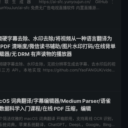
tps://ai-sfc.yunyoujun.cn/ GitHub：
com/YunYouJun/ai-sfc 免费无广告电视直播软件 内置直播源...
选:视频硬字幕去除、水印去除/将视频从一种语言翻译为
 PDF 清晰度/微信读书辅助/图片水印打码/在线背单
载器/无 DRM 有声读物的播放器
选 视频硬字幕去除、水印去除，无损分辨率生成去字幕、去水印后的视
I，本地实现 https://github.com/YaoFANGUK/video-
acOS 词典翻译/字幕编辑器/Medium Parser/语雀
数据科学入门课程/在线 PDF 压缩，编辑
一个简洁优雅的 macOS 词典翻译 开箱即用，支持离线 OCR 识别，
词典，苹果系统翻译，ChatGPT，DeepL，Google，Bing，