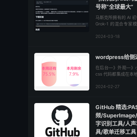
号称“全球最大”
马斯克所拥有的 AI
Grok-1 的混合专
Apache 2.0 协
2024-03-18
wordpres
在后台—》外观—》小
css 代码都集成在
注释效果即可 <style typ
2024-02-27
GitHub 精选:
频/SuperIm
字识别工具/人
具/歌单迁移工具