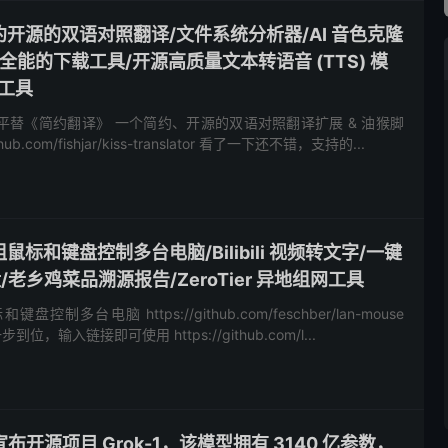
:简约开源的双语对照翻译/文件系统分析器/AI 音色克隆
开源全能的下载工具/开源高质量文本转语音 (TTS) 模
工具
替《简约翻译》 一个简约、开源的双语对照翻译扩展 & 油猴脚
github.com/fishjar/kiss-translator 看了一下还不错，支持的...
一组鼠标和键盘控制多台电脑/Bilibili 视频转文字/一键
盘/老乡鸡菜品溯源报告/ZeroTier 异地组网工具
多台电脑 https://github.com/feschber/lan-mouse
一步到位，输入链接即可使用 https://github.com/l...
布开源项目 Grok-1，该模型拥有 3140 亿参数，