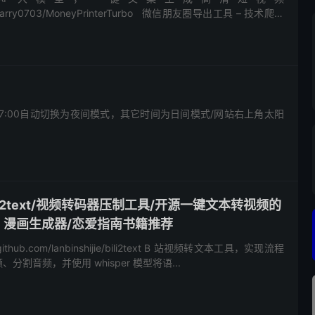
com/harry0703/MoneyPrinterTurbo 微信朋友圈导出工具 – 技术爬爬
-7:00自动切换为夜间模式，其它时间为日间模式/网站右上角太阳
Bili2text/视频转码器压制工具/开源一键文本转视频的
AI 漫画生成器/恋爱指南书籍推荐
//github.com/lanbinshijie/bili2text B 站视频转文本工具，实现流程
割音频，并使用 whisper 模型将语...