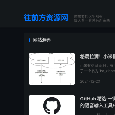
往前方资源网
你想要的这里都有
每天看一看总有新东西
网站源码
格局拉满！小米悄悄
小米有格局 近日，有
了一个名为“ha_xiaom
米家集成」（Xiaomi Ho
2024-12-20
GitHub 精选
的语音输入工具
利用 AI