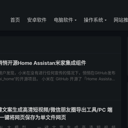
首页
安卓软件
电脑软件
操作系统
网站
开源Home Assistan米家集成组件
用户发现，小米在没有进行任何宣传的情况下，悄悄在GitHub发布
i_home”的开源项目。 小米在 GitHub 开源了「Home Assistant
me In...
:一键文案生成高清短视频/微信朋友圈导出工具/PC 端
/一键将网页保存为单文件网页
 大模型，一键文案生成高清短视频