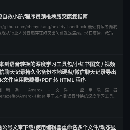
:焦虑自救小册/程序员颈椎病腰突康复指南
github.com/chenyukang/anxiety-handbook 最近有读者向我
发现从行业人员普遍存在的突出问题就是焦虑。现在疫情、政策等
和生活...
:/文本到语音转换的深度学习工具包/小红书图文 / 视频
微信聊天记录持久化备份本地硬盘/微信聊天记录导出
k文件应用隐藏器/PDF 转 HTML 程序
项目精选 Amarok – 文件、应用隐藏器
com/deltazefiro/Amarok-Hider 用于文本到语音转换的深度学习工具包
选:微信公号文章下载/使用编辑器重命名多个文件/动态显