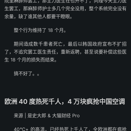
院里麻醉师罢工，那主刀医生在也开不了，同理今天主刀医
生罢工，那麻醉师护士多几个完全没用，整个系统完全没有
余量，缺了谁其他人都要干瞪眼。
整个行为维持了 18 个月。
期间造成数千患者死亡，最后以韩国政府宣布不扩招
了，不追究罢工医生责任，重新返聘，甚至说要补偿这些医
生 18 个月的损失而结束。
搞不好了。。
欧洲 40 度热死千人，4 万块疯抢中国空调
来源 | 是史大郎 & 大猫财经 Pro
40℃+ 的高温，已经热死上千人了，全欧洲都在疯抢