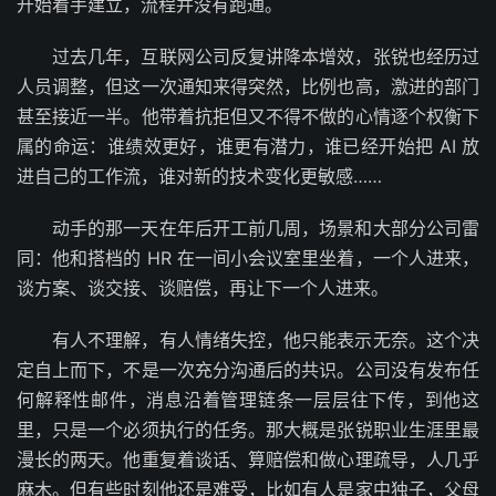
开始着手建立，流程并没有跑通。
过去几年，互联网公司反复讲降本增效，张锐也经历过
人员调整，但这一次通知来得突然，比例也高，激进的部门
甚至接近一半。他带着抗拒但又不得不做的心情逐个权衡下
属的命运：谁绩效更好，谁更有潜力，谁已经开始把 AI 放
进自己的工作流，谁对新的技术变化更敏感……
动手的那一天在年后开工前几周，场景和大部分公司雷
同：他和搭档的 HR 在一间小会议室里坐着，一个人进来，
谈方案、谈交接、谈赔偿，再让下一个人进来。
有人不理解，有人情绪失控，他只能表示无奈。这个决
定自上而下，不是一次充分沟通后的共识。公司没有发布任
何解释性邮件，消息沿着管理链条一层层往下传，到他这
里，只是一个必须执行的任务。那大概是张锐职业生涯里最
漫长的两天。他重复着谈话、算赔偿和做心理疏导，人几乎
麻木。但有些时刻他还是难受，比如有人是家中独子，父母