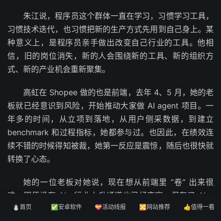
朱江说，程序员这个群体一直在学习，习惯学习工具，
习惯技术迭代，也习惯把新的生产方式先用到自己身上。某
种意义上，是程序员亲手做出改变自己行业的工具。他相
信，旧的岗位消失，新的人会围绕新的工具、新的组织方
式、新的产业机会重新聚集。
高虹在 Shopee 做的也是前端，去年 4、5 月，她的老
板就已经意识到风险，开始推动大家做 AI agent 项目。一
年多的时间，从立项到落地，从用户侧采数据，到建立
benchmark 和过程指标，她都参与过。也因此，在绩效连
续不错的时候得知被裁，她第一反应是震惊，随后也很快就
转换了心态。
她的一位老板对她说，现在想从前端里 “卷” 出来很
难，即便没有 AI，行业上升通道也已经变窄。但有了 AI，
⛄首页
✅安卓软件
💝活动线报
🔀网站推荐
👍值得一看
反而出现一个新机会点，大家都在同一条新路上出发，只要