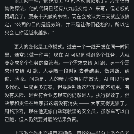
像江同一样，很多用上 AI 的人反而更累了。周铭在得
物做算法，他的代码已经有八九成交给 AI 来写，但老板的
预期变了，原来十天做的事情，现在会被认为三天就应该搞
定，“公司的目的是提效嘛，并不是让你们轻松的，所以它
只会让你活越来越多。”
更大的变化是工作模式。过去一个一线开发在同一时间
里，通常只做一件事；现在 AI 可以同时跑多个任务，人就
要变成多个任务的监管者。一个需求交给 AI 跑，另一个需
求也交给 AI 跑，人要隔一段时间去看结果、做判断、纠
偏、验收。问题是，人的精力没有同等放大，AI 可以写更
多代码、生成更多方案，但最后判断这些东西能不能用、有
没有风险、是否符合业务现实的仍然是人。执行提效了，但
决策和责任在程序员这端没有消失 —— 大家变得更累了。
周铭形容，现在他更像自动驾驶里的安全员，虽然车可以自
己跑，但人仍然要对最终结果负责。
上下游合作也变得更不顺畅。周铭的一部分上游合作者