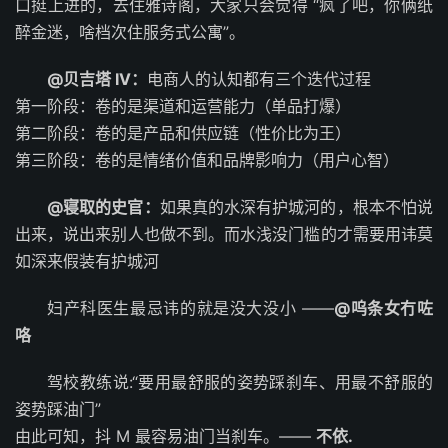
口挺上进的，去住雅诗阁，大家只会觉得 “疯了吧，你俩纸
醉金迷，啥档次住服务式公寓”。
@贝吉塔 IV：
电商人的认知都有三个迭代过程
第一阶段：卷的是渠道和运营能力（单品打爆）
第二阶段：卷的是产品和供应链（性价比为王）
第三阶段：卷的是情绪价值和品牌影响力（用户心智）
@寝取的史官：
如果真的水深有护城河的，根本不怕说
出来，说出来别人也做不到。而水浅没门槛的才需要用讳莫
如深来假装有护城河
妇产科医生最忌讳的就是没大没小 ​​​​——
@呜条女冇咗
咯 ​​​
驾校教练说:“要用最舒服的姿势踩刹车、用最不舒服的
姿势踩油门”
由此可知，抖 M 最容易油门当刹车。——
不依. ​​​