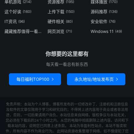
单机游戏
资源推荐
媒体播放
(214)
(195)
(170)
这个好诶
上传下载
源码推荐
(160)
(150)
(136)
IT资讯
硬件相关
安全软件
(96)
(80)
(76)
藏藏推荐值得一看
网页浏览
Windows 11
(73)
(71)
(49)
你想要的这里都有
每天看一看总有新东西
每日福利TOP100
永久地址/地址发布页


免责声明：本站为个人博客，博客所发布的一切修改补丁、注册机和注册信息
及软件的文章仅限用于学习和研究目的；不得将上述内容用于商业或者非法用
途，否则，一切后果请用户自负。本站信息来自网络，版权争议与本站无关，
您必须在下载后的24个小时之内，从您的电脑中彻底删除上述内容。访问和下
载本站内容，说明您已同意上述条款。 本站为非盈利性站点，本站不贩卖软
件，所有内容不作为商业行为。 此网站资源收集整理于网络，如不慎侵犯了您