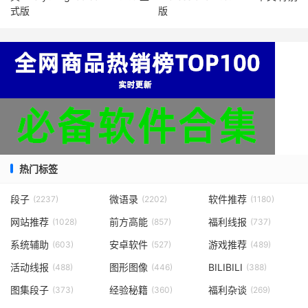
式版
版
热门标签
段子
微语录
软件推荐
(2237)
(2202)
(1180)
网站推荐
前方高能
福利线报
(1028)
(857)
(737)
系统辅助
安卓软件
游戏推荐
(603)
(527)
(489)
活动线报
图形图像
BILIBILI
(488)
(446)
(388)
图集段子
经验秘籍
福利杂谈
(373)
(360)
(269)