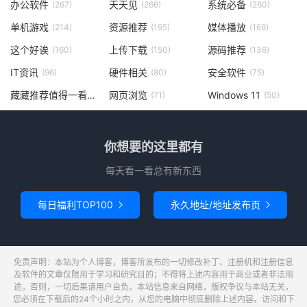
办公软件
天天见
系统必备
(267)
(266)
(260)
单机游戏
资源推荐
媒体播放
(214)
(195)
(168)
这个好诶
上传下载
源码推荐
(160)
(150)
(136)
IT资讯
硬件相关
安全软件
(96)
(80)
(75)
藏藏推荐值得一看
网页浏览
Windows 11
(73)
(71)
(50)
你想要的这里都有
每天看一看总有新东西
每日福利TOP100
永久地址/地址发布页


免责声明：本站为个人博客，博客所发布的一切修改补丁、注册机和注册信息
及软件的文章仅限用于学习和研究目的；不得将上述内容用于商业或者非法用
途，否则，一切后果请用户自负。本站信息来自网络，版权争议与本站无关，
您必须在下载后的24个小时之内，从您的电脑中彻底删除上述内容。访问和下