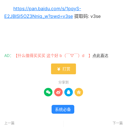
https://pan.baidu.com/s/1pqyS-
E2JBISl5OZ3Nniq_w?pwd=v3se
提取码: v3se
AD：
【什么值得买买买 这个好 b（￣▽￣）d 】
点此直达
打赏

分享到




系统必备
上一篇
下一篇