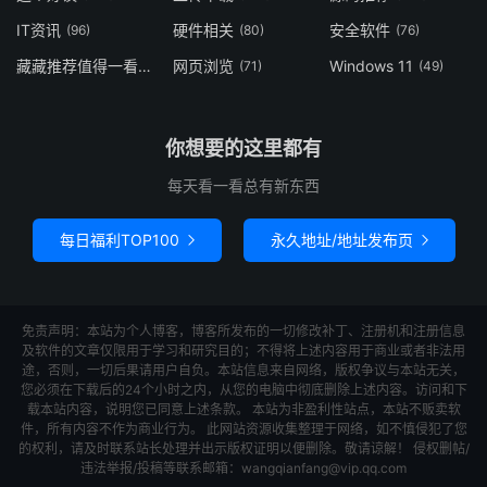
IT资讯
硬件相关
安全软件
(96)
(80)
(76)
藏藏推荐值得一看
网页浏览
Windows 11
(73)
(71)
(49)
你想要的这里都有
每天看一看总有新东西
每日福利TOP100
永久地址/地址发布页


免责声明：本站为个人博客，博客所发布的一切修改补丁、注册机和注册信息
及软件的文章仅限用于学习和研究目的；不得将上述内容用于商业或者非法用
途，否则，一切后果请用户自负。本站信息来自网络，版权争议与本站无关，
您必须在下载后的24个小时之内，从您的电脑中彻底删除上述内容。访问和下
载本站内容，说明您已同意上述条款。 本站为非盈利性站点，本站不贩卖软
件，所有内容不作为商业行为。 此网站资源收集整理于网络，如不慎侵犯了您
的权利，请及时联系站长处理并出示版权证明以便删除。敬请谅解！ 侵权删帖/
违法举报/投稿等联系邮箱：wangqianfang@vip.qq.com