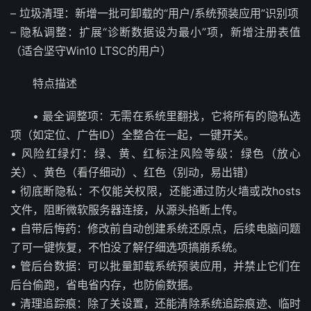
– 垃圾清理：新增一批可卸载的“用户/系统预装应用”识别项
– 隐私调整：扩展“诊断数据设为最小”项，新增注册表值
（适合坚守Win10 LTSC的用户）
特点描述
• 最全调整项：无需在系统里翻找，它将所有的隐私选
项（如定位、广告ID）全整合在一起，一键开关。
• 风险红绿灯：绿、黄、红标注风险等级：绿色（放心
关）、黄色（看仔细动）、红色（别动，易出错）
• 彻底断隐私：不仅能关权限，还能通过防火墙或改hosts
文件，阻断微软服务器连接，从源头掐断上传。
• 自带后悔药：修改前自动创建系统还原点，后续电脑问题
了可一键恢复，不怕没了解仔细选项搞崩系统。
• 管后台数据：可以批量卸载系统预装应用，并禁止它们在
后台偷跑，省电省内存，也防偷数据。
• 清理追踪痕：除了关设置，还能清除系统追踪痕迹、临时