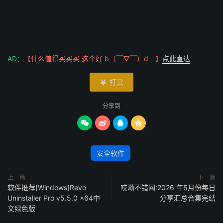
AD：
【什么值得买买买 这个好 b（￣▽￣）d 】
点此直达
打赏

分享到




安全软件
上一篇
下一篇
软件推荐[Windows]Revo
哎呦不错网:2026 年5月份每日
Uninstaller Pro v5.5.0 x64中
分享汇总合集完结
文绿色版