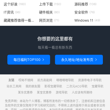
这个好诶
上传下载
源码推荐
(160)
(150)
(136)
IT资讯
硬件相关
安全软件
(96)
(80)
(76)
藏藏推荐值得一看
网页浏览
Windows 11
(73)
(71)
(49)
你想要的这里都有
每天看一看总有新东西
每日福利TOP100
永久地址/地址发布页


友链
哎呦不错网
前方高能网
嘀哩嘀哩导航
资源帝电子书导航
站长工具网
我的朋友圈
影视宝藏导航
二次元ACG导航
宝藏导航
某东优惠券
某宝优惠券
游戏导航
人应该有所期待
免责声明：本站为个人博客，博客所发布的一切修改补丁、注册机和注册信息
及软件的文章仅限用于学习和研究目的；不得将上述内容用于商业或者非法用
途，否则，一切后果请用户自负。本站信息来自网络，版权争议与本站无关，