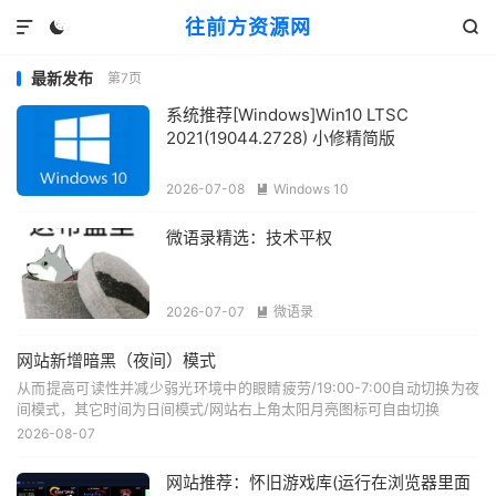
往前方资源网



最新发布
第7页
系统推荐[Windows]Win10 LTSC
2021(19044.2728) 小修精简版
2026-07-08
Windows 10

微语录精选：技术平权
2026-07-07
微语录

网站新增暗黑（夜间）模式
从而提高可读性并减少弱光环境中的眼睛疲劳/19:00-7:00自动切换为夜
间模式，其它时间为日间模式/网站右上角太阳月亮图标可自由切换
2026-08-07
网站推荐：怀旧游戏库(运行在浏览器里面