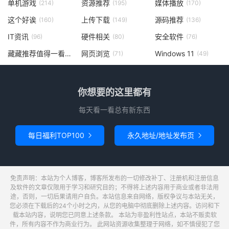
单机游戏
资源推荐
媒体播放
(214)
(195)
(170)
这个好诶
上传下载
源码推荐
(160)
(149)
(136)
IT资讯
硬件相关
安全软件
(96)
(80)
(76)
藏藏推荐值得一看
网页浏览
Windows 11
(73)
(71)
(49)
你想要的这里都有
每天看一看总有新东西
每日福利TOP100
永久地址/地址发布页


免责声明：本站为个人博客，博客所发布的一切修改补丁、注册机和注册信息
及软件的文章仅限用于学习和研究目的；不得将上述内容用于商业或者非法用
途，否则，一切后果请用户自负。本站信息来自网络，版权争议与本站无关，
您必须在下载后的24个小时之内，从您的电脑中彻底删除上述内容。访问和下
载本站内容，说明您已同意上述条款。 本站为非盈利性站点，本站不贩卖软
件，所有内容不作为商业行为。 此网站资源收集整理于网络，如不慎侵犯了您