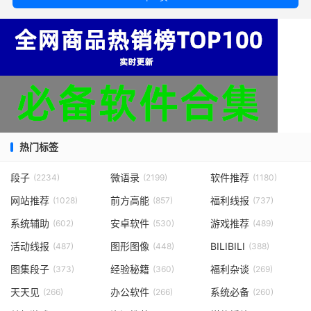
热门标签
段子
微语录
软件推荐
(2234)
(2199)
(1180)
网站推荐
前方高能
福利线报
(1028)
(857)
(737)
系统辅助
安卓软件
游戏推荐
(602)
(530)
(489)
活动线报
图形图像
BILIBILI
(487)
(448)
(388)
图集段子
经验秘籍
福利杂谈
(373)
(360)
(269)
天天见
办公软件
系统必备
(266)
(266)
(260)