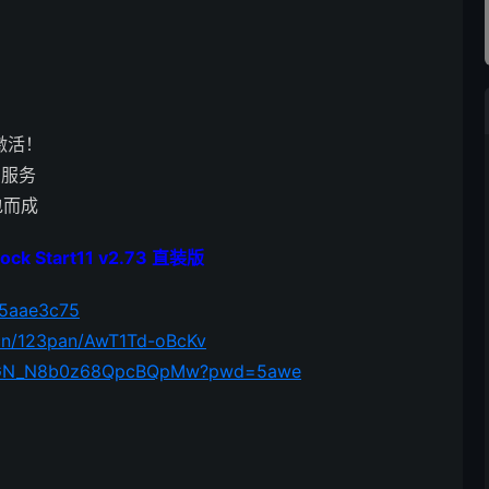
激活！
和服务
包而成
 Start11 v2.73 直装版
65aae3c75
.cn/123pan/AwT1Td-oBcKv
mEGGN_N8b0z68QpcBQpMw?pwd=5awe