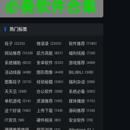
热门标签
段子
微语录
软件推荐
(2235)
(2200)
(1180)
网站推荐
前方高能
福利线报
(1028)
(857)
(736)
系统辅助
安卓软件
游戏推荐
(602)
(530)
(489)
活动线报
图形图像
BILIBILI
(488)
(448)
(388)
图集段子
经验秘籍
福利杂谈
(373)
(360)
(269)
天天见
办公软件
系统必备
(266)
(266)
(260)
单机游戏
资源推荐
媒体播放
(214)
(195)
(170)
这个好诶
上传下载
源码推荐
(160)
(149)
(136)
IT资讯
硬件相关
安全软件
(96)
(80)
(76)
藏藏推荐值得一看
网页浏览
Windows 11
(73)
(71)
(49)