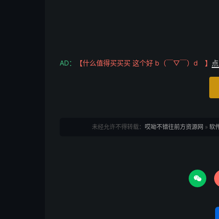
AD：
【什么值得买买买 这个好 b（￣▽￣）d 】
点
未经允许不得转载：
哎呦不错往前方资源网
»
软件
