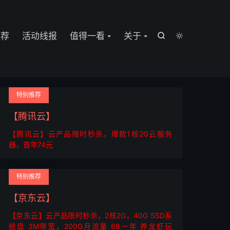

推荐
活动线报
值得一看
关于


特别推荐
【腾讯云】
【腾讯云】云产品限时秒杀，爆款1核2G云服务
器，首年74元
特别推荐
【京东云】
【京东云】云产品限时秒杀，2核2G，40G SSD系
统盘 3M带宽，200G月流量 68一年 养龙虾玩