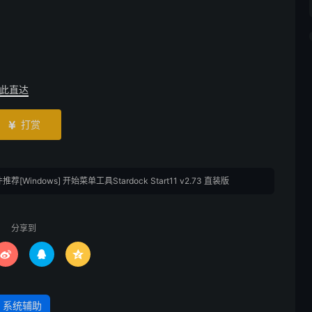
此直达
打赏

推荐[Windows] 开始菜单工具Stardock Start11 v2.73 直装版
分享到



系统辅助