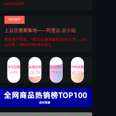
hermes正好
特别推荐
上云优惠聚集地——阿里云·云小站
新老用户同享，1核2G云服务器低至89元/年，229
元/3年；2核4G3M3年639元
今天仅剩
本周还有
本月剩余
今年还剩
4.4%
29.2%
77.6%
40.0%