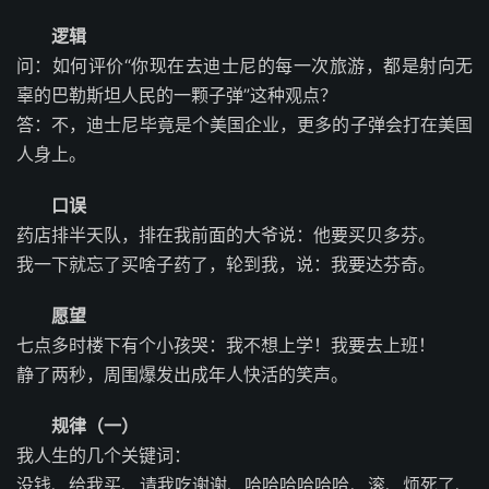
逻辑
问：如何评价“你现在去迪士尼的每一次旅游，都是射向无
辜的巴勒斯坦人民的一颗子弹”这种观点？
答：不，迪士尼毕竟是个美国企业，更多的子弹会打在美国
人身上。
口误
药店排半天队，排在我前面的大爷说：他要买贝多芬。
我一下就忘了买啥子药了，轮到我，说：我要达芬奇。
愿望
七点多时楼下有个小孩哭：我不想上学！我要去上班！
静了两秒，周围爆发出成年人快活的笑声。
规律（一）
我人生的几个关键词：
没钱、给我买、请我吃谢谢、哈哈哈哈哈哈、滚、烦死了、