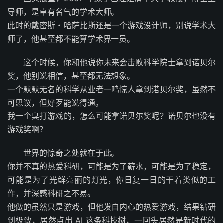
导师，是卓有名气的学术大师。
此时的戴密斯・哈萨比斯还是一个游戏设计师，别说学术大
师了，他甚至都不能算学术界一员。
这个时候，你和他说你未来会击败科学院士拿到诺贝尔
奖，他别说相信，甚至都无法想象。
一个默默无名的科学从业者一鸣惊人拿到诺贝尔奖，虽然不
可思议，但好歹能说得通。
我一个臭打游戏的，怎么可能拿诺贝尔奖呢？诺贝尔也没有
游戏奖啊？
世界的惊奇之处就在于此。
你并不真的热爱科研，可能是为了薪水，可能是为了稳定，
可能是为了光鲜亮丽的灯光，你日复一日的干着类似的工
作，并深感科研之不易。
他做的虽然只是游戏，但他发自内心的热爱游戏，结果钻研
到极致，居然点出 AI 这条科技树，一回头居然是新时代的