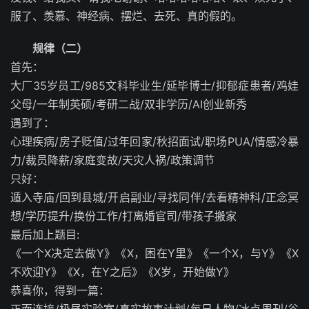
服了、羡慕、神经病、摆烂、去死、真的假的。
规律（二）
首先：
大厂35岁员工/985文科毕业生/延毕博士/抑郁症患者/鸡娃
父母/一年制英硕/考研二战/双非学历/AI创业新秀
遇到了：
心理疾病/房子贬值/过年回家/秋招面试/职场PUA/情感冷暴
力/裁员降薪/家庭变故/天灾人祸/政策调节
只好：
遁入寺庙/回到县城/开启副业/寻找同伴/去看精神科/正念冥
想/学历提升/换份工作/打离婚官司/带孩子搬家
最后加上题目:
《一个X决定去做Y》《X，困在Y里》《一个X，与Y》《X
不欢迎Y》《X，在Y之后》《X岁，开始做Y》
恭喜你，得到一篇：