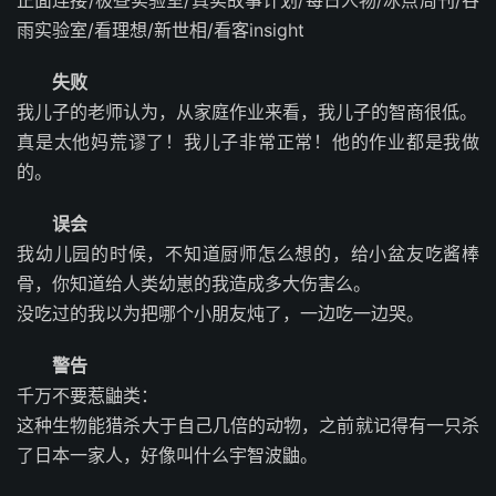
正面连接/极昼实验室/真实故事计划/每日人物/冰点周刊/谷
雨实验室/看理想/新世相/看客insight
失败
我儿子的老师认为，从家庭作业来看，我儿子的智商很低。
真是太他妈荒谬了！我儿子非常正常！他的作业都是我做
的。
误会
我幼儿园的时候，不知道厨师怎么想的，给小盆友吃酱棒
骨，你知道给人类幼崽的我造成多大伤害么。
没吃过的我以为把哪个小朋友炖了，一边吃一边哭。
警告
千万不要惹鼬类：
这种生物能猎杀大于自己几倍的动物，之前就记得有一只杀
了日本一家人，好像叫什么宇智波鼬。