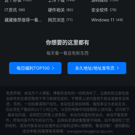
IT资讯
硬件相关
安全软件
(96)
(80)
(76)
藏藏推荐值得一看
网页浏览
Windows 11
(73)
(71)
(49)
你想要的这里都有
每天看一看总有新东西
每日福利TOP100
永久地址/地址发布页


免责声明：本站为个人博客，博客所发布的一切修改补丁、注册机和注册信息
及软件的文章仅限用于学习和研究目的；不得将上述内容用于商业或者非法用
途，否则，一切后果请用户自负。本站信息来自网络，版权争议与本站无关，
您必须在下载后的24个小时之内，从您的电脑中彻底删除上述内容。访问和下
载本站内容，说明您已同意上述条款。 本站为非盈利性站点，本站不贩卖软
件，所有内容不作为商业行为。 此网站资源收集整理于网络，如不慎侵犯了您
的权利，请及时联系站长处理并出示版权证明以便删除。敬请谅解！ 侵权删帖/
违法举报/投稿等联系邮箱：wangqianfang@vip.qq.com