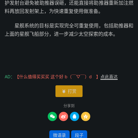
护发射台避免被助推器误砸，还能直接将助推器重新加注燃
料再放回发射架上，为快速重复使用做准备。
星舰系统的目标是实现完全可重复使用，包括助推器和
上面的星舰飞船部分，进一步减少太空探索的成本。
AD：
【什么值得买买买 这个好 b（￣▽￣）d 】
点此直达
打赏

分享到




微语录
段子