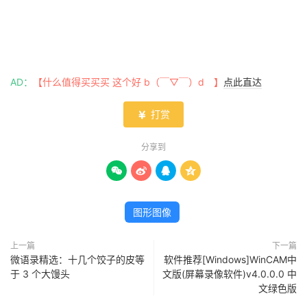
AD：
【什么值得买买买 这个好 b（￣▽￣）d 】
点此直达
打赏

分享到




图形图像
上一篇
下一篇
微语录精选：十几个饺子的皮等
软件推荐[Windows]WinCAM中
于 3 个大馒头
文版(屏幕录像软件)v4.0.0.0 中
文绿色版