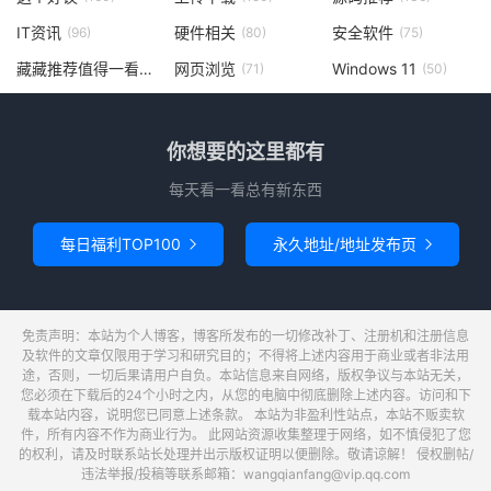
IT资讯
硬件相关
安全软件
(96)
(80)
(75)
藏藏推荐值得一看
网页浏览
Windows 11
(73)
(71)
(50)
你想要的这里都有
每天看一看总有新东西
每日福利TOP100
永久地址/地址发布页


免责声明：本站为个人博客，博客所发布的一切修改补丁、注册机和注册信息
及软件的文章仅限用于学习和研究目的；不得将上述内容用于商业或者非法用
途，否则，一切后果请用户自负。本站信息来自网络，版权争议与本站无关，
您必须在下载后的24个小时之内，从您的电脑中彻底删除上述内容。访问和下
载本站内容，说明您已同意上述条款。 本站为非盈利性站点，本站不贩卖软
件，所有内容不作为商业行为。 此网站资源收集整理于网络，如不慎侵犯了您
的权利，请及时联系站长处理并出示版权证明以便删除。敬请谅解！ 侵权删帖/
违法举报/投稿等联系邮箱：wangqianfang@vip.qq.com