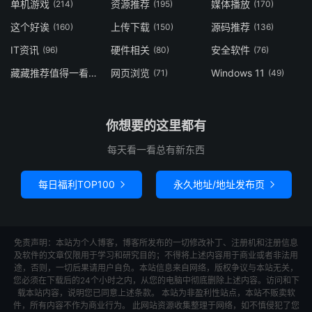
单机游戏
资源推荐
媒体播放
(214)
(195)
(170)
这个好诶
上传下载
源码推荐
(160)
(150)
(136)
IT资讯
硬件相关
安全软件
(96)
(80)
(76)
藏藏推荐值得一看
网页浏览
Windows 11
(73)
(71)
(49)
你想要的这里都有
每天看一看总有新东西
每日福利TOP100
永久地址/地址发布页


免责声明：本站为个人博客，博客所发布的一切修改补丁、注册机和注册信息
及软件的文章仅限用于学习和研究目的；不得将上述内容用于商业或者非法用
途，否则，一切后果请用户自负。本站信息来自网络，版权争议与本站无关，
您必须在下载后的24个小时之内，从您的电脑中彻底删除上述内容。访问和下
载本站内容，说明您已同意上述条款。 本站为非盈利性站点，本站不贩卖软
件，所有内容不作为商业行为。 此网站资源收集整理于网络，如不慎侵犯了您