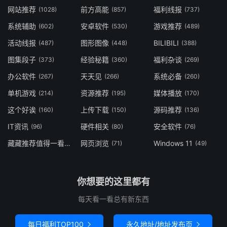
网站推荐
前方高能
福利线报
(1028)
(857)
(737)
系统辅助
安卓软件
游戏推荐
(602)
(530)
(489)
活动线报
图形图像
BILIBILI
(487)
(448)
(388)
图集段子
经验秘籍
福利杂谈
(373)
(360)
(269)
办公软件
天天见
系统必备
(267)
(266)
(260)
单机游戏
资源推荐
媒体播放
(214)
(195)
(170)
这个好诶
上传下载
源码推荐
(160)
(150)
(136)
IT资讯
硬件相关
安全软件
(96)
(80)
(76)
藏藏推荐值得一看
网页浏览
Windows 11
(73)
(71)
(49)
你想要的这里都有
每天看一看总有新东西
每日福利TOP100
永久地址/地址发布页

