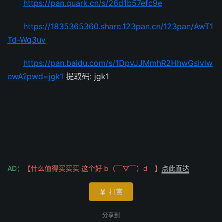
https://pan.quark.cn/s/26d1b57efc9e
https://1835365360.share.123pan.cn/123pan/AwT1
Td-Wq3uv
https://pan.baidu.com/s/1DpvJJMmhR2HhwGsIvlw
ewA?pwd=jgk1
提取码: jgk1
AD：
【什么值得买买买 这个好 b（￣▽￣）d 】
点此直达
打赏

分享到