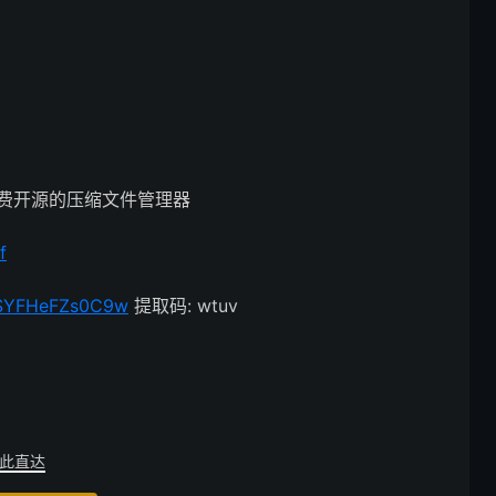
nal 免费开源的压缩文件管理器
f
ZTSYFHeFZs0C9w
提取码: wtuv
此直达