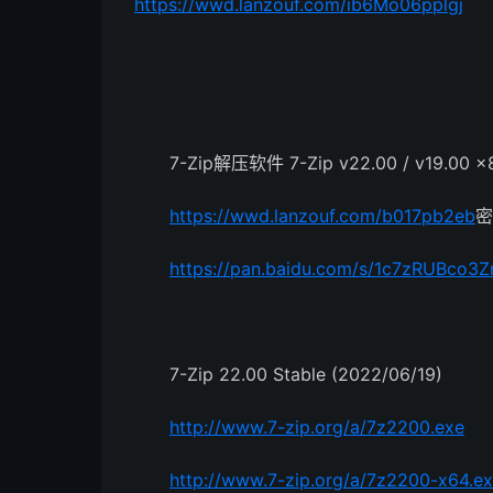
https://wwd.lanzouf.com/ib6Mo06pplgj
7-Zip解压软件 7-Zip v22.00 / v19.00
https://wwd.lanzouf.com/b017pb2eb
密
https://pan.baidu.com/s/1c7zRUBco
7-Zip 22.00 Stable (2022/06/19)
http://www.7-zip.org/a/7z2200.exe
http://www.7-zip.org/a/7z2200-x64.e