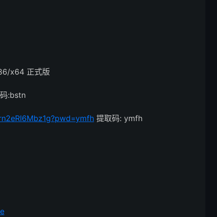
 x86/x64 正式版
码:bstn
3Zrn2eRI6Mbz1g?pwd=ymfh
提取码: ymfh
xe