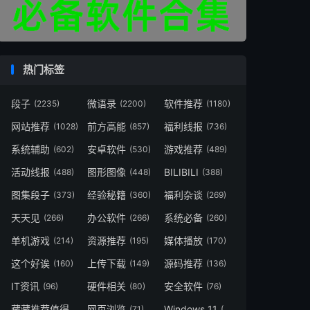
热门标签
段子
微语录
软件推荐
(2235)
(2200)
(1180)
网站推荐
前方高能
福利线报
(1028)
(857)
(736)
系统辅助
安卓软件
游戏推荐
(602)
(530)
(489)
活动线报
图形图像
BILIBILI
(488)
(448)
(388)
图集段子
经验秘籍
福利杂谈
(373)
(360)
(269)
天天见
办公软件
系统必备
(266)
(266)
(260)
单机游戏
资源推荐
媒体播放
(214)
(195)
(170)
这个好诶
上传下载
源码推荐
(160)
(149)
(136)
IT资讯
硬件相关
安全软件
(96)
(80)
(76)
藏藏推荐值得一看
网页浏览
Windows 11
(73)
(71)
(49)