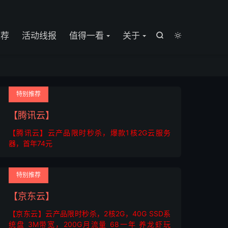

推荐
活动线报
值得一看
关于


特别推荐
【腾讯云】
【腾讯云】云产品限时秒杀，爆款1核2G云服务
器，首年74元
特别推荐
【京东云】
【京东云】云产品限时秒杀，2核2G，40G SSD系
统盘 3M带宽，200G月流量 68一年 养龙虾玩