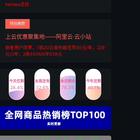
hermes正好
特别推荐
上云优惠聚集地——阿里云·云小站
新老用户同享，1核2G云服务器低至89元/年，229
元/3年；2核4G3M3年639元
今天仅剩
本周还有
本月剩余
今年还剩
28.4%
32.6%
78.3%
40.1%