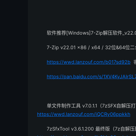
软件推荐[Windows]7-Zip解压软件_v
7-Zip v22.01 x86 / x64 / 32位&
https://wwd.lanzouf.com/b017sd92b
密
https://pan.baidu.com/s/1XV4KyJAI
单文件制作工具 v7.0.1.1（7zSFX自解
https://wwd.lanzouf.com/iQCRy06ppkkh
7zSfxTool v3.6.1.200 最终版（7z