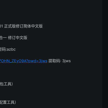
22.01 正式版修订简体中文版
64位二合一 修订中文版
码:azbc
rSL7OHN_ZEyO9A?pwd=3jws
提取码: 3jws
压打包工具）
自解压配置工具）