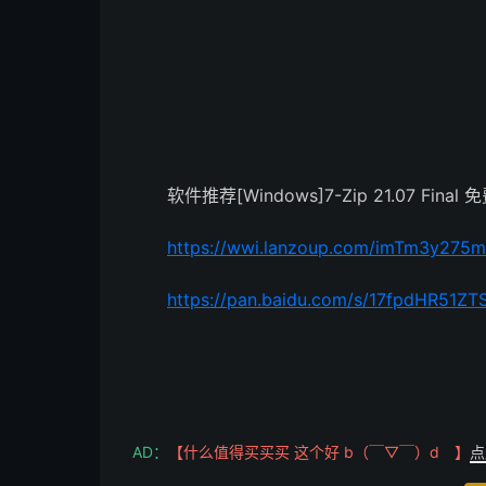
软件推荐[Windows]7-Zip 21.07 Fi
https://wwi.lanzoup.com/imTm3y275m
https://pan.baidu.com/s/17fpdHR51
AD：
【什么值得买买买 这个好 b（￣▽￣）d 】
点