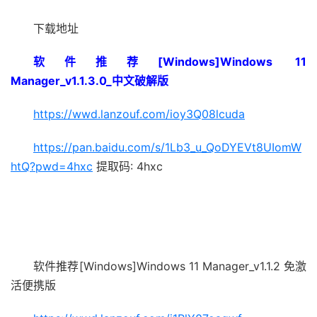
下载地址
软件推荐[Windows]Windows 11
Manager_v1.1.3.0_中文破解版
https://wwd.lanzouf.com/ioy3Q08lcuda
https://pan.baidu.com/s/1Lb3_u_QoDYEVt8UIomW
htQ?pwd=4hxc
提取码: 4hxc
软件推荐[Windows]Windows 11 Manager_v1.1.2 免激
活便携版