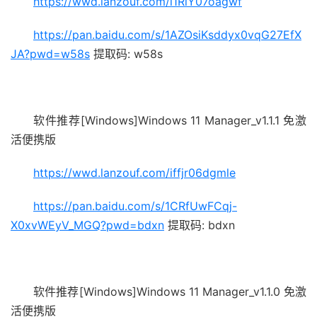
https://wwd.lanzouf.com/i1RlY07oagwf
https://pan.baidu.com/s/1AZOsiKsddyx0vqG27EfX
JA?pwd=w58s
提取码: w58s
软件推荐[Windows]Windows 11 Manager_v1.1.1 免激
活便携版
https://wwd.lanzouf.com/iffjr06dgmle
https://pan.baidu.com/s/1CRfUwFCqj-
X0xvWEyV_MGQ?pwd=bdxn
提取码: bdxn
软件推荐[Windows]Windows 11 Manager_v1.1.0 免激
活便携版