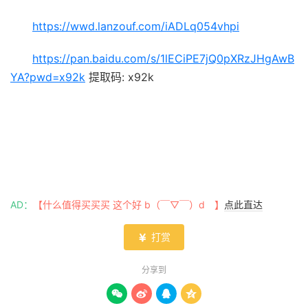
https://wwd.lanzouf.com/iADLq054vhpi
https://pan.baidu.com/s/1lECiPE7jQ0pXRzJHgAwB
YA?pwd=x92k
提取码: x92k
AD：
【什么值得买买买 这个好 b（￣▽￣）d 】
点此直达
打赏

分享到



