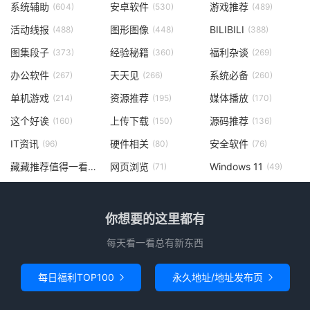
系统辅助
安卓软件
游戏推荐
(604)
(530)
(489)
活动线报
图形图像
BILIBILI
(488)
(448)
(388)
图集段子
经验秘籍
福利杂谈
(373)
(360)
(269)
办公软件
天天见
系统必备
(267)
(266)
(260)
单机游戏
资源推荐
媒体播放
(214)
(195)
(170)
这个好诶
上传下载
源码推荐
(160)
(150)
(136)
IT资讯
硬件相关
安全软件
(96)
(80)
(76)
藏藏推荐值得一看
网页浏览
Windows 11
(73)
(71)
(49)
你想要的这里都有
每天看一看总有新东西
每日福利TOP100
永久地址/地址发布页

