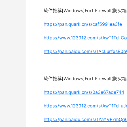
软件推荐[Windows]Fort Firewall(
https://pan.quark.cn/s/caf5991ea3fe
https://www.123912.com/s/AwT1Td-Co
https://pan.baidu.com/s/1AcLurfxsB
软件推荐[Windows]Fort Firewall(
https://pan.quark.cn/s/0a3e67ade744
https://www.123912.com/s/AwT1Td-uJ
https://pan.baidu.com/s/1YaYVF7m