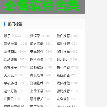
热门标签
段子
微语录
软件推荐
(2233)
(2198)
(1180)
网站推荐
前方高能
福利线报
(1028)
(857)
(737)
系统辅助
安卓软件
游戏推荐
(600)
(530)
(489)
活动线报
图形图像
BILIBILI
(487)
(447)
(388)
图集段子
经验秘籍
福利杂谈
(373)
(360)
(269)
天天见
办公软件
系统必备
(266)
(266)
(260)
单机游戏
资源推荐
媒体播放
(214)
(195)
(170)
这个好诶
上传下载
源码推荐
(160)
(149)
(136)
IT资讯
硬件相关
安全软件
(96)
(80)
(76)
藏藏推荐值得一看
网页浏览
Windows 11
(73)
(71)
(48)