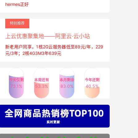
hermes正好
特别推荐
上云优惠聚集地——阿里云·云小站
新老用户同享，1核2G云服务器低至89元/年，229
元/3年；2核4G3M3年639元
今天仅剩
本周还有
本月剩余
今年还剩
73.1%
53.3%
83.0%
40.5%