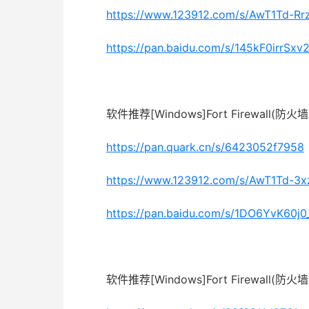
https://www.123912.com/s/AwT1Td-Rr
https://pan.baidu.com/s/145kF0irrS
软件推荐[Windows]Fort Firewall(
https://pan.quark.cn/s/6423052f7958
https://www.123912.com/s/AwT1Td-3x
https://pan.baidu.com/s/1DO6YvK60
软件推荐[Windows]Fort Firewall(