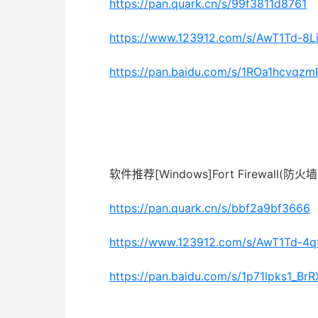
https://pan.quark.cn/s/99f3811d8761
https://www.123912.com/s/AwT1Td-8Li
https://pan.baidu.com/s/1ROa1hcvq
软件推荐[Windows]Fort Firewall(
https://pan.quark.cn/s/bbf2a9bf3666
https://www.123912.com/s/AwT1Td-4q
https://pan.baidu.com/s/1p71lpks1_