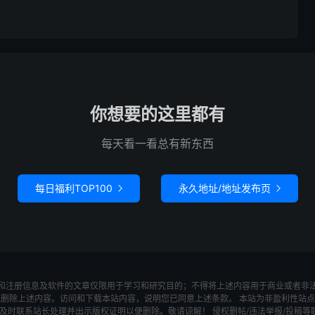
你想要的这里都有
每天看一看总有新东西
每日福利TOP100
永久地址/地址发布页


和注册信息及软件的文章仅限用于学习和研究目的；不得将上述内容用于商业或者非
底删除上述内容。访问和下载本站内容，说明您已同意上述条款。 本站为非盈利性站点
系站长处理并出示版权证明以便删除。敬请谅解！ 侵权删帖/违法举报/投稿等联系邮箱：wa