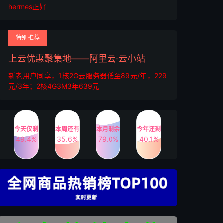
hermes正好
特别推荐
上云优惠聚集地——阿里云·云小站
新老用户同享，1核2G云服务器低至89元/年，229
元/3年；2核4G3M3年639元
今天仅剩
本周还有
本月剩余
今年还剩
49.4%
35.6%
79.0%
40.1%