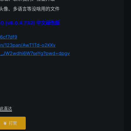
头像、多语言等没啥用的文件
RO (v8.0.4.732) 中文绿色版
f6cf7df9
.cn/123pan/AwT1Td-o2KKv
0s_M_JW2wdhi6W7seYg?pwd=dpgv
此直达
打赏
