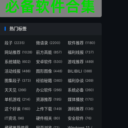
热门标签
段子
微语录
软件推荐
(2235)
(2200)
(1180)
网站推荐
前方高能
福利线报
(1028)
(857)
(737)
系统辅助
安卓软件
游戏推荐
(602)
(530)
(489)
活动线报
图形图像
BILIBILI
(488)
(448)
(388)
图集段子
经验秘籍
福利杂谈
(373)
(360)
(269)
天天见
办公软件
系统必备
(266)
(266)
(260)
单机游戏
资源推荐
媒体播放
(214)
(195)
(170)
这个好诶
上传下载
源码推荐
(160)
(149)
(136)
IT资讯
硬件相关
安全软件
(96)
(80)
(76)
藏藏推荐值得一看
网页浏览
Windows 11
(73)
(71)
(49)