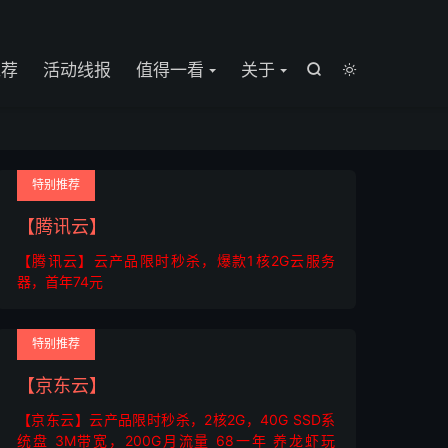

推荐
活动线报
值得一看
关于


特别推荐
【腾讯云】
【腾讯云】云产品限时秒杀，爆款1核2G云服务
器，首年74元
特别推荐
【京东云】
【京东云】云产品限时秒杀，2核2G，40G SSD系
统盘 3M带宽，200G月流量 68一年 养龙虾玩