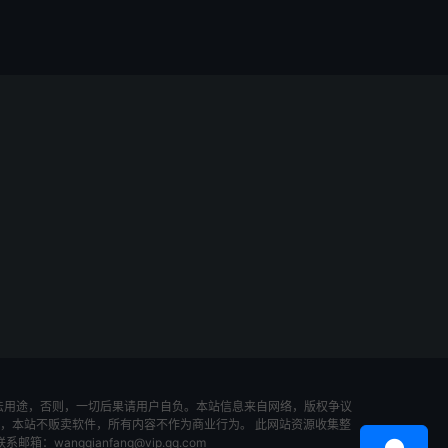
法用途，否则，一切后果请用户自负。本站信息来自网络，版权争议
，本站不贩卖软件，所有内容不作为商业行为。 此网站资源收集整
ngqianfang@vip.qq.com