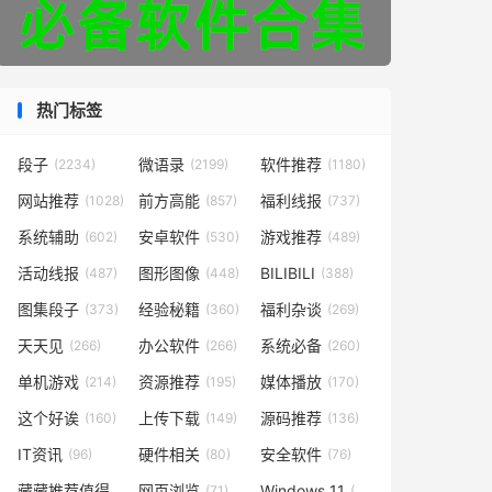
热门标签
段子
微语录
软件推荐
(2234)
(2199)
(1180)
网站推荐
前方高能
福利线报
(1028)
(857)
(737)
系统辅助
安卓软件
游戏推荐
(602)
(530)
(489)
活动线报
图形图像
BILIBILI
(487)
(448)
(388)
图集段子
经验秘籍
福利杂谈
(373)
(360)
(269)
天天见
办公软件
系统必备
(266)
(266)
(260)
单机游戏
资源推荐
媒体播放
(214)
(195)
(170)
这个好诶
上传下载
源码推荐
(160)
(149)
(136)
IT资讯
硬件相关
安全软件
(96)
(80)
(76)
藏藏推荐值得一看
网页浏览
Windows 11
(73)
(71)
(49)