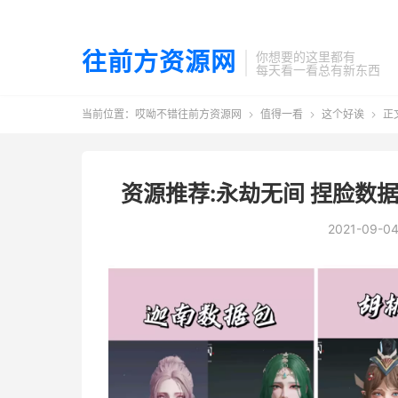
往前方资源网
你想要的这里都有
每天看一看总有新东西
当前位置：
哎呦不错往前方资源网
值得一看
这个好诶
正



资源推荐:永劫无间 捏脸数
2021-09-0