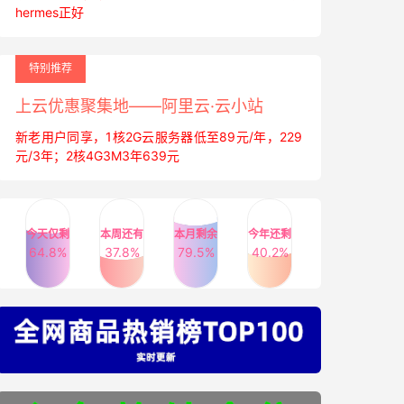
hermes正好
特别推荐
上云优惠聚集地——阿里云·云小站
新老用户同享，1核2G云服务器低至89元/年，229
元/3年；2核4G3M3年639元
今天仅剩
本周还有
本月剩余
今年还剩
64.8%
37.8%
79.5%
40.2%