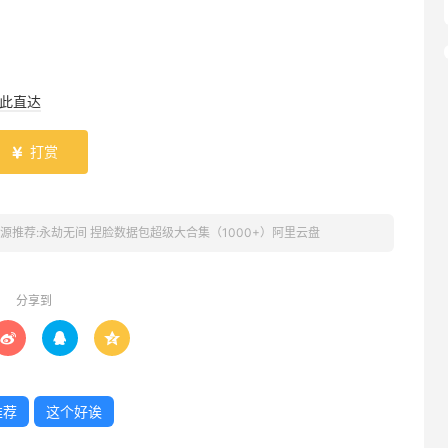
此直达
打赏

源推荐:永劫无间 捏脸数据包超级大合集（1000+）阿里云盘
分享到



推荐
这个好诶