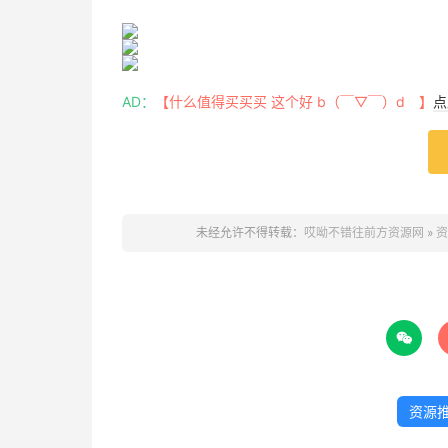
AD：
【什么值得买买买 这个好 b（￣▽￣）d 】
点
未经允许不得转载：
哎呦不错往前方资源网
»
资

资源