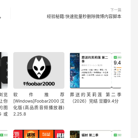
下一篇
器，
经验秘籍:快速批量秒删除微博内容脚本
 浏览
软件推荐
葬送的芙莉莲 第二季
让你
[Windows]Foobar2000汉
（2026）完结 豆瓣9.4分
的图
化版(高品质音频播放器)
G 或
2.25.8