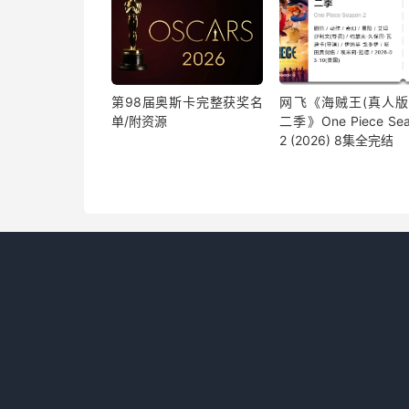
第98届奥斯卡完整获奖名
网飞《海贼王(真人版)
单/附资源
二季》One Piece Sea
2 (2026) 8集全完结