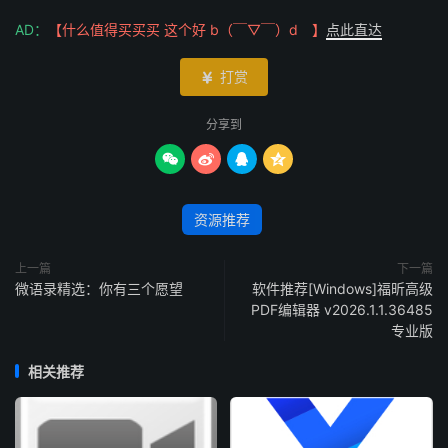
AD：
【什么值得买买买 这个好 b（￣▽￣）d 】
点此直达
打赏

分享到




资源推荐
上一篇
下一篇
微语录精选：你有三个愿望
软件推荐[Windows]福昕高级
PDF编辑器 v2026.1.1.36485
专业版
相关推荐