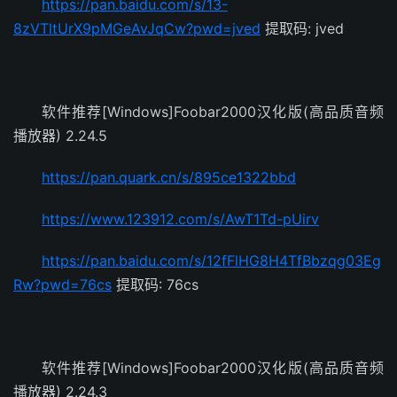
https://pan.baidu.com/s/13-
8zVTltUrX9pMGeAvJqCw?pwd=jved
提取码: jved
软件推荐[Windows]Foobar2000汉化版(高品质音频
播放器) 2.24.5
https://pan.quark.cn/s/895ce1322bbd
https://www.123912.com/s/AwT1Td-pUirv
https://pan.baidu.com/s/12fFlHG8H4TfBbzqg03Eg
Rw?pwd=76cs
提取码: 76cs
软件推荐[Windows]Foobar2000汉化版(高品质音频
播放器) 2.24.3