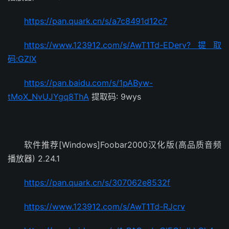
https://pan.quark.cn/s/a7c8491d12c7
https://www.123912.com/s/AwT1Td-EDerv?提取
码:GZIX
https://pan.baidu.com/s/1pAByw-
tMoX_NvUJYgq8ThA
提取码: 9wys
软件推荐[Windows]Foobar2000汉化版(高品质音频
播放器) 2.24.1
https://pan.quark.cn/s/307062e8532f
https://www.123912.com/s/AwT1Td-RJcrv