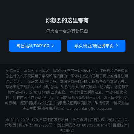
你想要的这里都有
每天看一看总有新东西
每日福利TOP100
永久地址/地址发布页


免责声明：本站为个人博客，博客所发布的一切修改补丁、注册机和注册信息
及软件的文章仅限用于学习和研究目的；不得将上述内容用于商业或者非法用
途，否则，一切后果请用户自负。本站信息来自网络，版权争议与本站无关，
您必须在下载后的24个小时之内，从您的电脑中彻底删除上述内容。访问和下
载本站内容，说明您已同意上述条款。 本站为非盈利性站点，本站不贩卖软
件，所有内容不作为商业行为。 此网站资源收集整理于网络，如不慎侵犯了您
的权利，请及时联系站长处理并出示版权证明以便删除。敬请谅解！ 侵权删帖/
违法举报/投稿等联系邮箱：wangqianfang@vip.qq.com
© 2010-2026
哎呦不错往前方资源网
|
免责声明
|
广告投放
|
标签汇总
|
网
站地图
|
豫ICP备18027855号-1
|
豫公网安备41160302000144号
|
百度统计
|
强力驱动