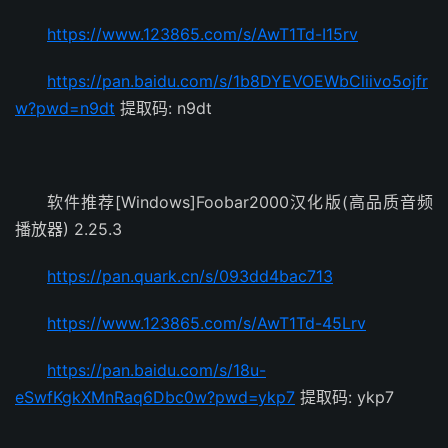
https://www.123865.com/s/AwT1Td-I15rv
https://pan.baidu.com/s/1b8DYEVOEWbCliivo5ojfr
w?pwd=n9dt
提取码: n9dt
软件推荐[Windows]Foobar2000汉化版(高品质音频
播放器) 2.25.3
https://pan.quark.cn/s/093dd4bac713
https://www.123865.com/s/AwT1Td-45Lrv
https://pan.baidu.com/s/18u-
eSwfKgkXMnRaq6Dbc0w?pwd=ykp7
提取码: ykp7