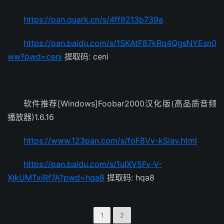
https://pan.quark.cn/s/4ff9213b739a
https://pan.baidu.com/s/1SKAtF87kRq4QgsNYEsn0
ww?pwd=ceni
提取码: ceni
软件推荐[Windows]Foobar2000汉化版(高品质音频
播放器)1.6.16
https://www.123pan.com/s/foF8Vv-kSiav.html
https://pan.baidu.com/s/1uIXV5Fv-V-
XjkUMTxiRf7A?pwd=hqa8
提取码: hqa8
1
2