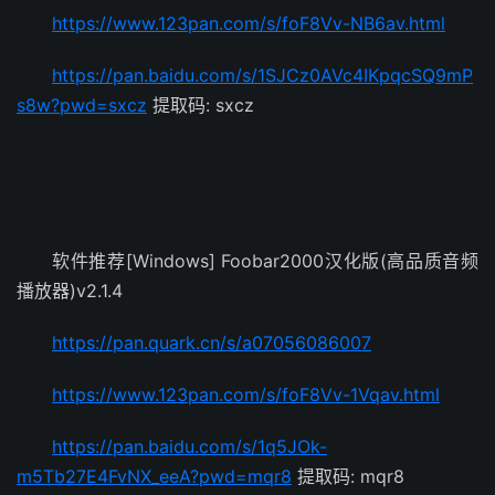
https://www.123pan.com/s/foF8Vv-NB6av.html
https://pan.baidu.com/s/1SJCz0AVc4IKpqcSQ9mP
s8w?pwd=sxcz
提取码: sxcz
软件推荐[Windows] Foobar2000汉化版(高品质音频
播放器)v2.1.4
https://pan.quark.cn/s/a07056086007
https://www.123pan.com/s/foF8Vv-1Vqav.html
https://pan.baidu.com/s/1q5JOk-
m5Tb27E4FvNX_eeA?pwd=mqr8
提取码: mqr8