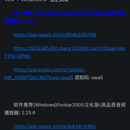
软件推荐[Windows]Foobar2000汉化版(高品质音频
播放器) 2.25.8
https://pan.quark.cn/s/c904e320cf96
https://1835365360.share.123865.com/123pan/Aw
T1Td-QPKKv
https://pan.baidu.com/s/1JAybb-
HBj_ih0RlfTQ2CNQ?pwd=swa5
提取码: swa5
软件推荐[Windows]Foobar2000汉化版(高品质音频
播放器) 2.25.6
https://pan.quark.cn/s/e3e43dc1c66c