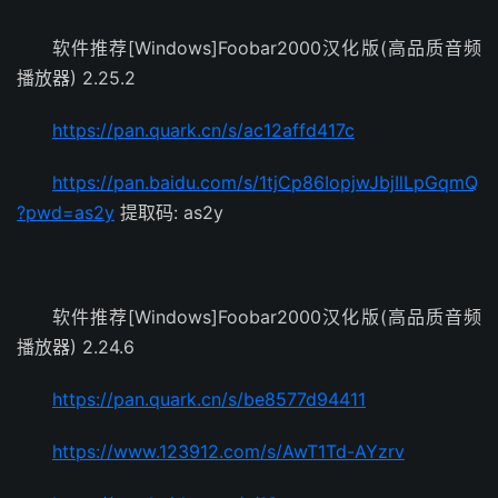
软件推荐[Windows]Foobar2000汉化版(高品质音频
播放器) 2.25.2
https://pan.quark.cn/s/ac12affd417c
https://pan.baidu.com/s/1tjCp86IopjwJbjIlLpGqmQ
?pwd=as2y
提取码: as2y
软件推荐[Windows]Foobar2000汉化版(高品质音频
播放器) 2.24.6
https://pan.quark.cn/s/be8577d94411
https://www.123912.com/s/AwT1Td-AYzrv