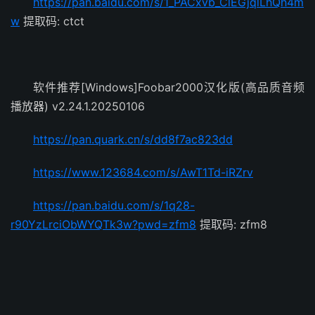
https://pan.baidu.com/s/1_PACxvb_ClEGjqlLhQh4m
w
提取码: ctct
软件推荐[Windows]Foobar2000汉化版(高品质音频
播放器) v2.24.1.20250106
https://pan.quark.cn/s/dd8f7ac823dd
https://www.123684.com/s/AwT1Td-iRZrv
https://pan.baidu.com/s/1q28-
r90YzLrciObWYQTk3w?pwd=zfm8
提取码: zfm8