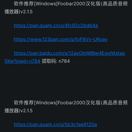
软件推荐[Windows]Foobar2000汉化版(高品质音频
播放器)v2.1.5
https://pan.quark.cn/s/4fc92c2bdb4a
https://www.123pan.com/s/foF8Vv-UKyav
https://pan.baidu.com/s/12axOlmWBw4EqxNtstap
5Kw?pwd=n784
提取码: n784
软件推荐[Windows]Foobar2000汉化版(高品质音频
播放器)v2.1.5
https://pan.quark.cn/s/5b3c1ee9120a