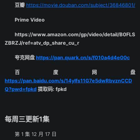
豆瓣
https://movie.douban.com/subject/36846801/
Prime Video
https://www.amazon.com/gp/video/detail/B0FLS
ZBRZJ/ref=atv_dp_share_cu_r
夸克网盘
https://pan.quark.cn/s/f010a4d4e00c
百度网盘
https://pan.baidu.com/s/14yIfs11G7e5dwRbvznCCD
Q?pwd=fpkd
提取码: fpkd
每周三更新1集
第 1 集 12 月 17 日