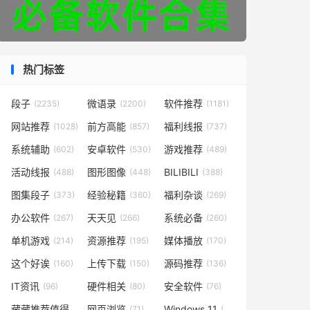
热门标签
段子
微语录
软件推荐
(2235)
(2200)
(1181)
网站推荐
前方高能
福利线报
(1028)
(857)
(737)
系统辅助
安卓软件
游戏推荐
(602)
(530)
(489)
活动线报
图形图像
BILIBILI
(488)
(448)
(388)
图集段子
经验秘籍
福利杂谈
(373)
(360)
(269)
办公软件
天天见
系统必备
(267)
(266)
(260)
单机游戏
资源推荐
媒体播放
(214)
(195)
(170)
这个好诶
上传下载
源码推荐
(160)
(150)
(136)
IT资讯
硬件相关
安全软件
(96)
(80)
(76)
藏藏推荐值得一看
网页浏览
Windows 11
(73)
(71)
(49)