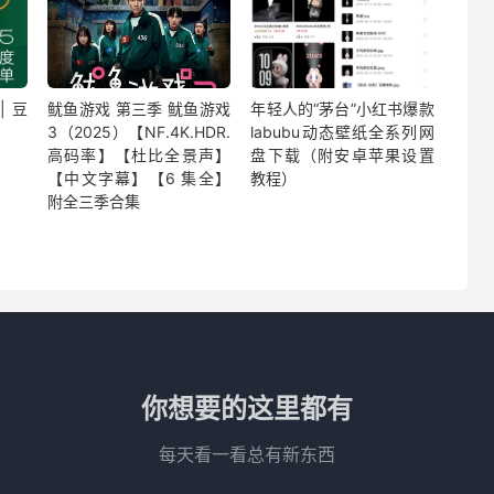
| 豆
鱿鱼游戏 第三季 鱿鱼游戏
年轻人的“茅台”小红书爆款
3（2025）【NF.4K.HDR.
labubu动态壁纸全系列网
高码率】【杜比全景声】
盘下载（附安卓苹果设置
【中文字幕】【6 集全】
教程）
附全三季合集
你想要的这里都有
每天看一看总有新东西