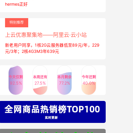
hermes正好
特别推荐
上云优惠聚集地——阿里云·云小站
新老用户同享，1核2G云服务器低至89元/年，229
元/3年；2核4G3M3年639元
今天仅剩
本周还有
本月剩余
今年还剩
92.5%
27.5%
77.2%
40.0%