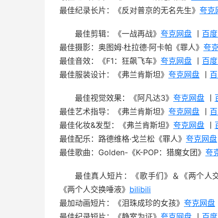
最佳纪录长片：《反对普京的无名先生》
夸克
最佳剪辑：《一战再战》
夸克网盘
丨
百度
最佳摄影：奥图姆·杜拉德·阿卡帕《罪人》
夸
最佳音效：《F1：狂飙飞车》
夸克网盘
丨
百度
最佳服装设计：《弗兰肯斯坦》
夸克网盘
丨
百
最佳视觉效果：《阿凡达3》
夸克网盘
丨
最佳艺术指导：《弗兰肯斯坦》
夸克网盘
丨
百
最佳化妆&发型：《弗兰肯斯坦》
夸克网盘
丨
最佳配乐：路德维格·戈兰松《罪人》
夸克网盘
最佳歌曲：Golden-《K-POP：猎魔女团》
夸
最佳真人短片：《歌手们》＆《两个人交
《两个人交换唾液》
bilibili
最加动画短片：《泪珠成珍的女孩》
夸克网盘
最佳纪录短片：《静室为证》
夸克网盘
丨
百度