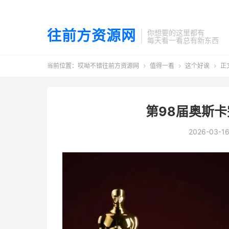
往前方资源网
你想要的这里都有
每天看一看总有新东西
当前位置：
哎呦不错往前方资源网
值得一看
这个好诶
正



第98届奥斯卡
2026-03-1