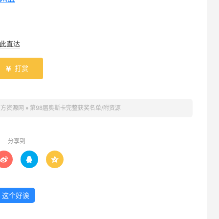
此直达
打赏

前方资源网
»
第98届奥斯卡完整获奖名单/附资源
分享到



这个好诶