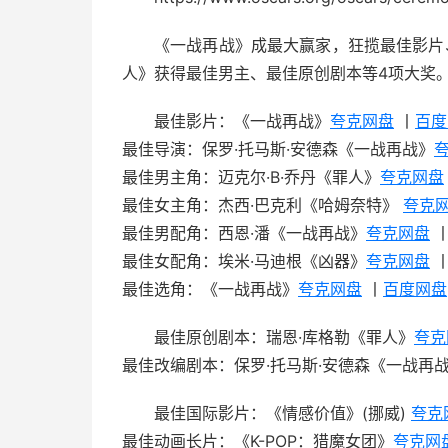
《一战再战》成最大赢家，狂揽最佳影片
人》获得最佳男主、最佳原创剧本等4项大奖
最佳影片：《一战再战》
夸克网盘
丨
百度
最佳导演：保罗·托马斯·安德森《一战再战》
最佳男主角：迈克尔·B·乔丹《罪人》
夸克网盘
最佳女主角：杰西·巴克利《哈姆奈特》
夸克
最佳男配角：西恩·潘《一战再战》
夸克网盘
最佳女配角：埃米·马迪根《凶器》
夸克网盘
最佳选角：《一战再战》
夸克网盘
丨
百度网盘
最佳原创剧本：瑞恩·库格勒《罪人》
夸克
最佳改编剧本：保罗·托马斯·安德森《一战再
最佳国际影片：《情感价值》(挪威)
夸克
最佳动画长片：《K-POP：猎魔女团》
夸克网