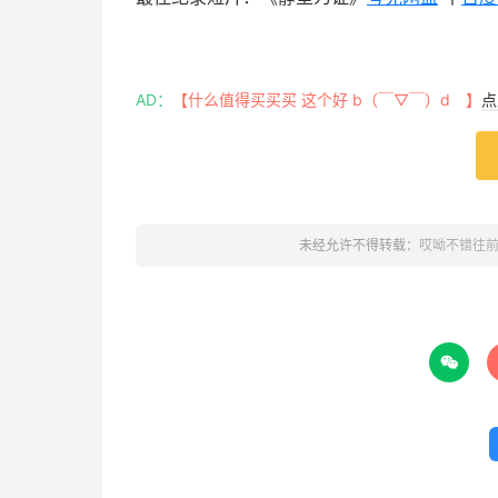
AD：
【什么值得买买买 这个好 b（￣▽￣）d 】
点
未经允许不得转载：
哎呦不错往
