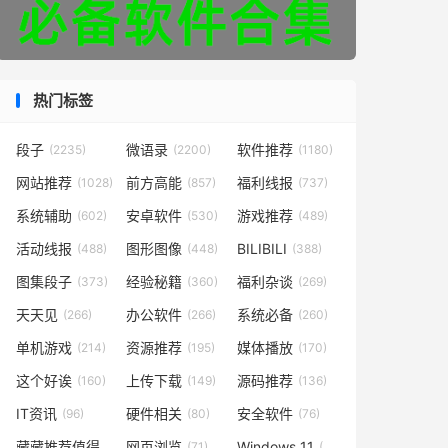
热门标签
段子
微语录
软件推荐
(2235)
(2200)
(1180)
网站推荐
前方高能
福利线报
(1028)
(857)
(737)
系统辅助
安卓软件
游戏推荐
(602)
(530)
(489)
活动线报
图形图像
BILIBILI
(488)
(448)
(388)
图集段子
经验秘籍
福利杂谈
(373)
(360)
(269)
天天见
办公软件
系统必备
(266)
(266)
(260)
单机游戏
资源推荐
媒体播放
(214)
(195)
(170)
这个好诶
上传下载
源码推荐
(160)
(149)
(136)
IT资讯
硬件相关
安全软件
(96)
(80)
(76)
藏藏推荐值得一看
网页浏览
Windows 11
(73)
(71)
(49)