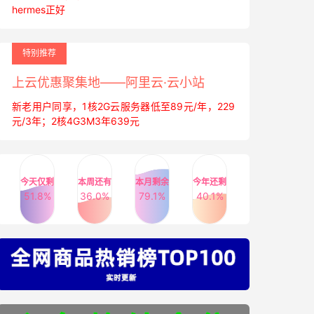
hermes正好
特别推荐
上云优惠聚集地——阿里云·云小站
新老用户同享，1核2G云服务器低至89元/年，229
元/3年；2核4G3M3年639元
今天仅剩
本周还有
本月剩余
今年还剩
51.8%
36.0%
79.1%
40.1%