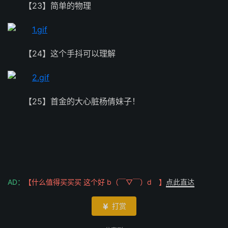
【23】简单的物理
【24】这个手抖可以理解
【25】首金的大心脏杨倩妹子！
AD：
【什么值得买买买 这个好 b（￣▽￣）d 】
点此直达
打赏
