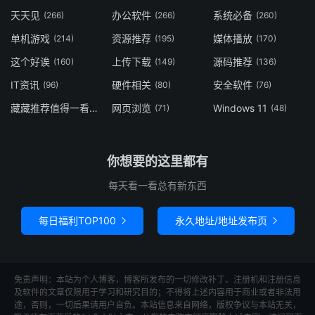
天天见
办公软件
系统必备
(266)
(266)
(260)
单机游戏
资源推荐
媒体播放
(214)
(195)
(170)
这个好诶
上传下载
源码推荐
(160)
(149)
(136)
IT资讯
硬件相关
安全软件
(96)
(80)
(76)
藏藏推荐值得一看
网页浏览
Windows 11
(73)
(71)
(48)
你想要的这里都有
每天看一看总有新东西
每日福利TOP100
永久地址/地址发布页


免责声明：本站为个人博客，博客所发布的一切修改补丁、注册机和注册信息
及软件的文章仅限用于学习和研究目的；不得将上述内容用于商业或者非法用
途，否则，一切后果请用户自负。本站信息来自网络，版权争议与本站无关，