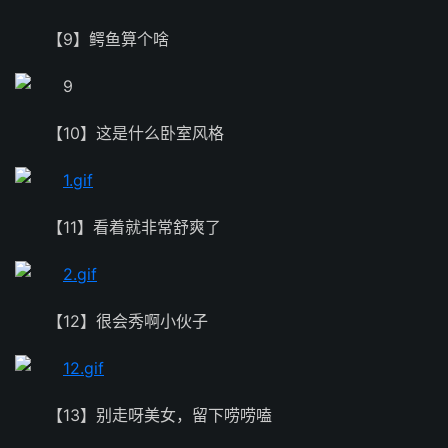
【9】鳄鱼算个啥
【10】这是什么卧室风格
【11】看着就非常舒爽了
【12】很会秀啊小伙子
【13】别走呀美女，留下唠唠嗑