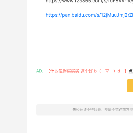
https://www.123865.com/s/foF8Vv-ne
https://pan.baidu.com/s/12jMuuJmj
AD：
【什么值得买买买 这个好 b（￣▽￣）d 】
点
未经允许不得转载：
哎呦不错往前方资