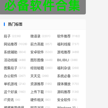
热门标签
段子
微语录
软件推荐
(2236)
(2201)
(1182)
网站推荐
前方高能
福利线报
(1028)
(857)
(737)
系统辅助
安卓软件
游戏推荐
(604)
(530)
(489)
活动线报
图形图像
BILIBILI
(488)
(448)
(388)
图集段子
经验秘籍
福利杂谈
(373)
(360)
(269)
办公软件
天天见
系统必备
(267)
(266)
(260)
单机游戏
资源推荐
媒体播放
(214)
(195)
(170)
这个好诶
上传下载
源码推荐
(160)
(150)
(136)
IT资讯
硬件相关
安全软件
(96)
(80)
(76)
藏藏推荐值得一看
网页浏览
Windows 11
(73)
(71)
(49)