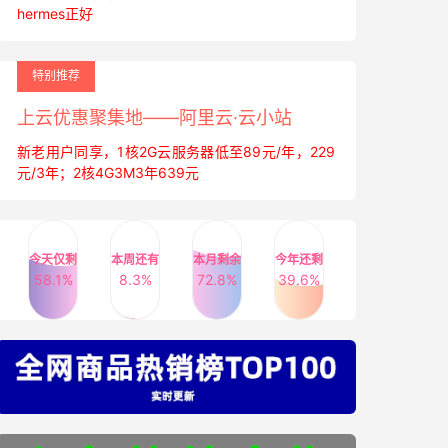
hermes正好
特别推荐
上云优惠聚集地——阿里云·云小站
新老用户同享，1核2G云服务器低至89元/年，229
元/3年；2核4G3M3年639元
今天仅剩
本周还有
本月剩余
今年还剩
58.1%
8.3%
72.8%
39.6%