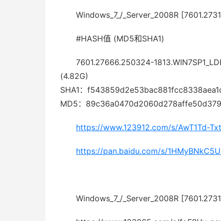
Windows_7_/_Server_2008R [7601.2731
#HASH值 (MD5和SHA1)
7601.27666.250324-1813.WIN7SP1_
(4.82G)
SHA1：f543859d2e53bac881fcc8338aea1
MD5：89c36a0470d2060d278affe50d379
https://www.123912.com/s/AwT1Td-Txt
https://pan.baidu.com/s/1HMyBNkC
Windows_7_/_Server_2008R [7601.2731