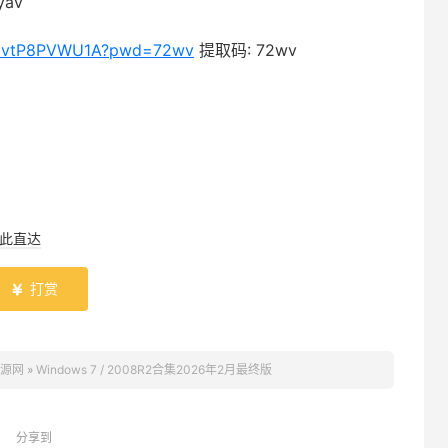
yav
2rZlvtP8PVWU1A?pwd=72wv
提取码: 72wv
此直达
打赏

源网
»
Windows 7 / 2008R2合集2026年2月最终版
分享到