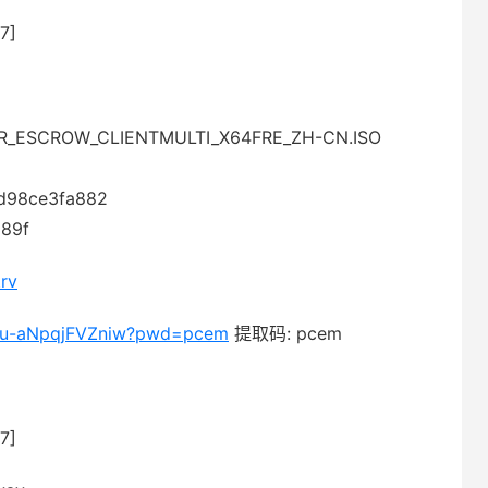
7]
LDR_ESCROW_CLIENTMULTI_X64FRE_ZH-CN.ISO
d98ce3fa882
89f
rv
5Uu-aNpqjFVZniw?pwd=pcem
提取码: pcem
7]