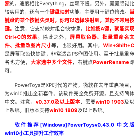
索
的，速度相比Everything，丝毫不慢。另外，藏藏感觉比
较实用的，还有一个
键盘映射
功能，主要用于键位修改。
当
键盘的某个按键失灵时，你可以选择映射到，其他不常用按
键。
注意，它支持映射组合快捷键，
比如按A键，就能实现
Ctrl+C的效果
。除此之外，
屏幕取色器、批量重命名文
件、批量改图片尺寸
等，也很好用。其中，
Win+Shift+C
是屏幕取色快捷键，非常适合PS作图使用。至于批量重命
名也方便，
大家选中多个文件
，右键点
PowerRename
即
可。
PowerToys是XP时代的产物，微软在去年重启项目，
为win10推出全新套件。该软件完全免费开源，且支持简体
中文。注意，
v0.37.0及以上版本
，需要
win10 1903
及以
上系统。旧版本支持
win10 1809
及以上系统。
软件推荐[Windows]PowerToysv0.43.0 中文版
win10小工具提升工作效率