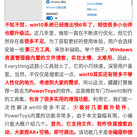
不知不觉，win10系统已经推出快6年了，相信很多小伙伴
也都升级过。
这几年里，微软一直在不断进行优化，但它仍
然存在着
很多不足
。为了获取更好的使用体验，用户会选择
安装一些
第三方工具
，来弥补缺陷。举个例子，
Windows
资源管理器内置的文件搜索，实在太慢、太难用
。因此，
Everything这款小工具就火了，它的小巧快速，深受用户喜
爱。当然，不仅仅是搜索这一点，
win10其实还有很多不够
人性化的地方
。
考虑到大家的需求
，所以这次，藏藏打算推
荐一款名为
PowerToys
的软件。这是微软专门为win10制作
的工具集，
包含了很多实用的增强功能
。利用它，我们能一
次性解决win10很多不足，
少装好几款额外软件
。
PowerToys内置的功能非常多，由于本文篇幅有限，小编
只能大概介绍几个。
首先，它支持文件、软件快速搜索启
动，大家按Alt+空格，即可调出。
该功能几乎是
全磁盘秒搜