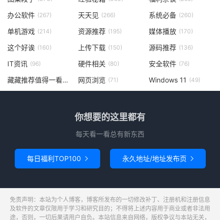
办公软件
天天见
系统必备
(267)
(266)
(260)
单机游戏
资源推荐
媒体播放
(214)
(195)
(170)
这个好诶
上传下载
源码推荐
(160)
(150)
(136)
IT资讯
硬件相关
安全软件
(96)
(80)
(76)
藏藏推荐值得一看
网页浏览
Windows 11
(73)
(71)
(49)
你想要的这里都有
每天看一看总有新东西
每日福利TOP100
永久地址/地址发布页


免责声明：本站为个人博客，博客所发布的一切修改补丁、注册机和注册信息
及软件的文章仅限用于学习和研究目的；不得将上述内容用于商业或者非法用
途，否则，一切后果请用户自负。本站信息来自网络，版权争议与本站无关，