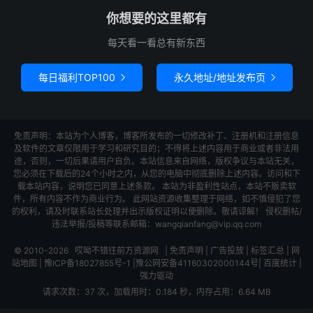
你想要的这里都有
每天看一看总有新东西
每日福利TOP100
永久地址/地址发布页


免责声明：本站为个人博客，博客所发布的一切修改补丁、注册机和注册信息
及软件的文章仅限用于学习和研究目的；不得将上述内容用于商业或者非法用
途，否则，一切后果请用户自负。本站信息来自网络，版权争议与本站无关，
您必须在下载后的24个小时之内，从您的电脑中彻底删除上述内容。访问和下
载本站内容，说明您已同意上述条款。 本站为非盈利性站点，本站不贩卖软
件，所有内容不作为商业行为。 此网站资源收集整理于网络，如不慎侵犯了您
的权利，请及时联系站长处理并出示版权证明以便删除。敬请谅解！ 侵权删帖/
违法举报/投稿等联系邮箱：wangqianfang@vip.qq.com
© 2010-2026
哎呦不错往前方资源网
|
免责声明
|
广告投放
|
标签汇总
|
网
站地图
|
豫ICP备18027855号-1
|
豫公网安备41160302000144号
|
百度统计
|
强力驱动
请求次数：37 次，加载用时：0.184 秒，内存占用：6.64 MB