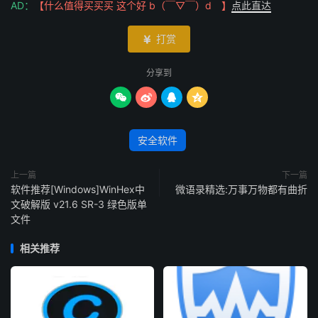
AD：
【什么值得买买买 这个好 b（￣▽￣）d 】
点此直达
打赏

分享到




安全软件
上一篇
下一篇
软件推荐[Windows]WinHex中
微语录精选:万事万物都有曲折
文破解版 v21.6 SR-3 绿色版单
文件
相关推荐