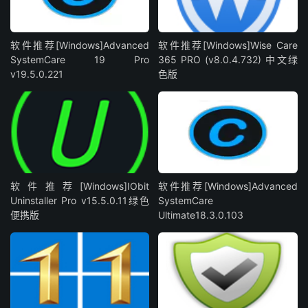
软件推荐[Windows]Advanced
软件推荐[Windows]Wise Care
SystemCare 19 Pro
365 PRO (v8.0.4.732) 中文绿
v19.5.0.221
色版
软件推荐[Windows]IObit
软件推荐[Windows]Advanced
Uninstaller Pro v15.5.0.11绿色
SystemCare
便携版
Ultimate18.3.0.103