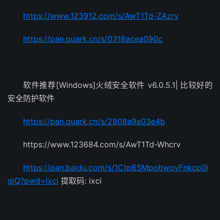
https://www.123912.com/s/AwT1Td-ZAzrv
https://pan.quark.cn/s/0318acea090c
软件推荐[Windows]火绒安全软件 v6.0.5.1| 比较好的
安全防护软件
https://pan.quark.cn/s/2908a9a03e4b
https://www.123684.com/s/AwT1Td-Whcrv
https://pan.baidu.com/s/1Ctp6SMpobwoyFnkcp0i
giQ?pwd=ixci
提取码: ixci