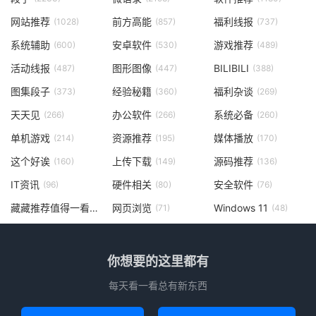
网站推荐
前方高能
福利线报
(1028)
(857)
(737)
系统辅助
安卓软件
游戏推荐
(600)
(530)
(489)
活动线报
图形图像
BILIBILI
(487)
(447)
(388)
图集段子
经验秘籍
福利杂谈
(373)
(360)
(269)
天天见
办公软件
系统必备
(266)
(266)
(260)
单机游戏
资源推荐
媒体播放
(214)
(195)
(170)
这个好诶
上传下载
源码推荐
(160)
(149)
(136)
IT资讯
硬件相关
安全软件
(96)
(80)
(76)
藏藏推荐值得一看
网页浏览
Windows 11
(73)
(71)
(48)
你想要的这里都有
每天看一看总有新东西