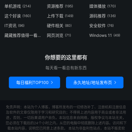
单机游戏
资源推荐
媒体播放
(214)
(195)
(170)
这个好诶
上传下载
源码推荐
(160)
(149)
(136)
IT资讯
硬件相关
安全软件
(96)
(80)
(76)
藏藏推荐值得一看
网页浏览
Windows 11
(73)
(71)
(49)
你想要的这里都有
每天看一看总有新东西
每日福利TOP100
永久地址/地址发布页


免责声明：本站为个人博客，博客所发布的一切修改补丁、注册机和注册信息
及软件的文章仅限用于学习和研究目的；不得将上述内容用于商业或者非法用
途，否则，一切后果请用户自负。本站信息来自网络，版权争议与本站无关，
您必须在下载后的24个小时之内，从您的电脑中彻底删除上述内容。访问和下
载本站内容，说明您已同意上述条款。 本站为非盈利性站点，本站不贩卖软