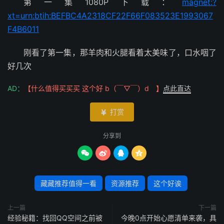
第一集1080P下载：
magnet:?
xt=urn:btih:BEFBC4A2318CF22F66F083523E1993067
F4B6011
刚看了第一集，那羊肉和火腿看着太美味了，口水咽了
好几次
AD：
【什么值得买买买 这个好 b（￣▽￣）d 】
点此直达
打赏

分享到




藏藏推荐值得一看
资源推荐
这个好诶
上一篇
下一篇
经验秘籍：找回QQ空间之前被
今晚0点开始心愿清单来袭，具