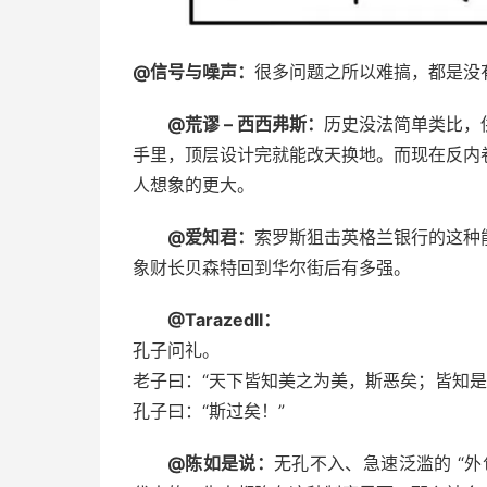
@信号与噪声：
很多问题之所以难搞，都是没有解决
@荒谬 – 西西弗斯：
历史没法简单类比，
手里，顶层设计完就能改天换地。而现在反内
人想象的更大。 ​​​
@爱知君：
索罗斯狙击英格兰银行的这种
象财长贝森特回到华尔街后有多强。
@TarazedII：
孔子问礼。
老子曰：“天下皆知美之为美，斯恶矣；皆知是
孔子曰：“斯过矣！”
@陈如是说：
无孔不入、急速泛滥的 “