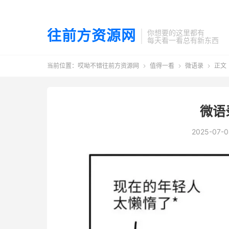
往前方资源网
你想要的这里都有
每天看一看总有新东西
当前位置：
哎呦不错往前方资源网
值得一看
微语录
正文



微语
2025-07-0