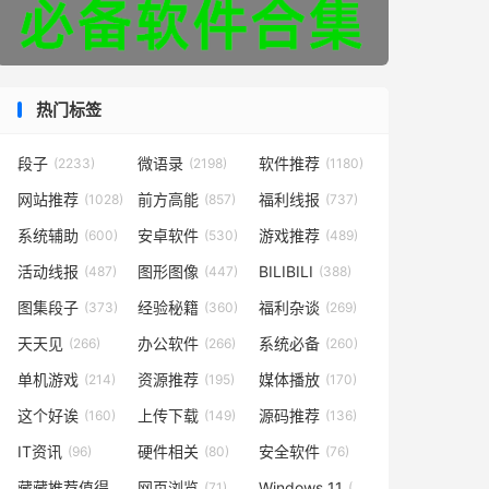
热门标签
段子
微语录
软件推荐
(2233)
(2198)
(1180)
网站推荐
前方高能
福利线报
(1028)
(857)
(737)
系统辅助
安卓软件
游戏推荐
(600)
(530)
(489)
活动线报
图形图像
BILIBILI
(487)
(447)
(388)
图集段子
经验秘籍
福利杂谈
(373)
(360)
(269)
天天见
办公软件
系统必备
(266)
(266)
(260)
单机游戏
资源推荐
媒体播放
(214)
(195)
(170)
这个好诶
上传下载
源码推荐
(160)
(149)
(136)
IT资讯
硬件相关
安全软件
(96)
(80)
(76)
藏藏推荐值得一看
网页浏览
Windows 11
(73)
(71)
(48)