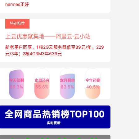
hermes正好
特别推荐
上云优惠聚集地——阿里云·云小站
新老用户同享，1核2G云服务器低至89元/年，229
元/3年；2核4G3M3年639元
今天仅剩
本周还有
本月剩余
今年还剩
89.3%
55.6%
83.5%
40.5%