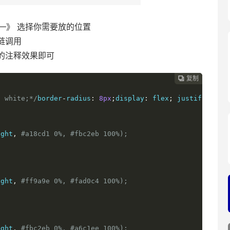
—》 选择你需要放的位置
外链调用
的注释效果即可
复制
复制
复制



: white;*/
border
-
radius
:
8px
;
display
:
 flex
;
 justify
-
cont
ight
,
#a18cd1 0%, #fbc2eb 100%);
ight
,
#ff9a9e 0%, #fad0c4 100%);
ight
,
#fbc2eb 0%, #a6c1ee 100%);