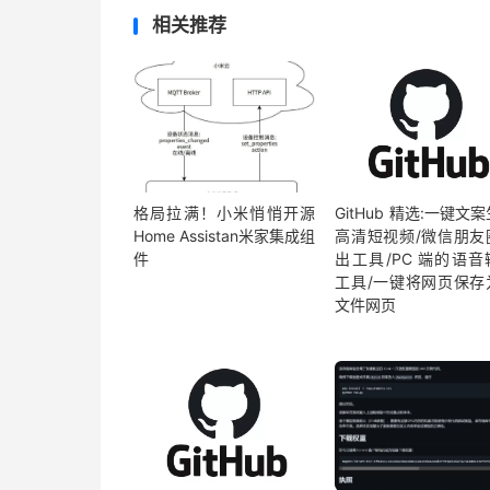
</div>
相关推荐
<div
class
=
"toyear-schedule"
>
<div
class
=
"mizhi-schedule-item"
>
<div
class
=
"toyear-item"
>
<img
src
=
"https://s4.ax1x.com/2022/02/
</div>
<div
class
=
"schedule-info"
>
<span
class
=
"schedule-tilte"
>
今年还剩
</s
格局拉满！小米悄悄开源
GitHub 精选:一键文
<span
class
=
"toyear-num"
>
100%
</span>
Home Assistan米家集成组
高清短视频/微信朋友
</div>
件
出工具/PC 端的语音
</div>
工具/一键将网页保存
</div>
文件网页
</div>
<script
type
=
"text/javascript"
>
$
(
function
()
{
$
.
extend
({
mizhiSchedule
:
function
()
{
var
 a 
=
new
Date
(),
e 
=
3600
*
 a
.
getHours
()
+
60
*
 a
.
getMi