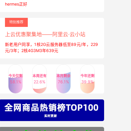
hermes正好
特别推荐
上云优惠聚集地——阿里云·云小站
新老用户同享，1核2G云服务器低至89元/年，229
元/3年；2核4G3M3年639元
ent
:
 space
-
evenly
;
 align
-
items
:
 center
;}.
today
-
schedule
,
今天仅剩
本周还有
本月剩余
今年还剩
58.1%
22.6%
76.1%
39.9%