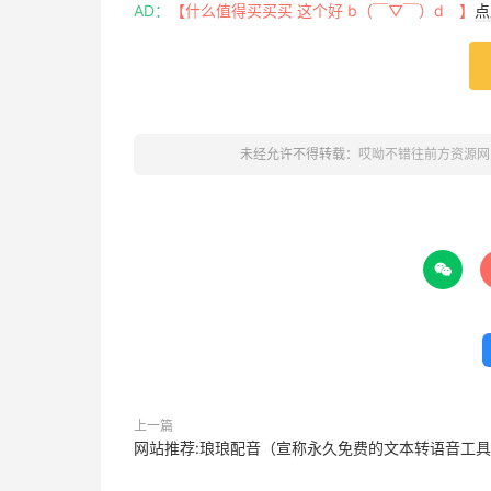
AD：
<div
【什么值得买买买 这个好 b（￣▽￣）d 】
class
=
"mizhi-schedule-item"
>
点
<div
class
=
"toweek-item"
>
<img
src
=
"https://s4.ax1x.com/2022/02/
</div>
<div
class
=
"schedule-info"
>
<span
class
=
"schedule-tilte"
>
本周还有
</s
未经允许不得转载：
哎呦不错往前方资源网
<span
class
=
"toweek-num"
>
100%
</span>
</div>
</div>
</div>
<div
class
=
"tomonth-schedule"
>

<div
class
=
"mizhi-schedule-item"
>
<div
class
=
"tomonth-item"
>
<img
src
=
"https://s4.ax1x.com/2022/02/
</div>
<div
class
=
"schedule-info"
>
<span
class
=
"schedule-tilte"
>
本月剩余
</s
上一篇
<span
class
=
"tomonth-num"
>
100%
</span>
网站推荐:琅琅配音（宣称永久免费的文本转语音工
</div>
</div>