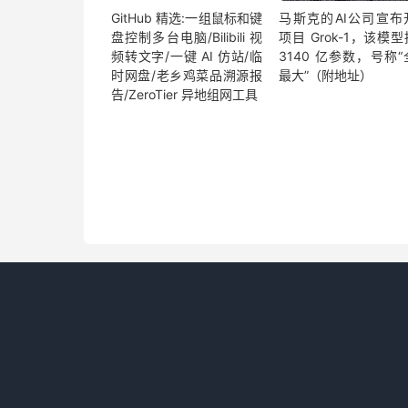
c 
=
 e 
/
86400
,
GitHub 精选:一组鼠标和键
马斯克的AI公司宣布
b 
=
(
100
-
100
*
 c
).
toFixed
(
1
);
盘控制多台电脑/Bilibili 视
项目 Grok-1，该模
c 
=
(
109
-
109
*
 c
).
toFixed
(
2
);
频转文字/一键 AI 仿站/临
3140 亿参数，号称
$
(
".today-num"
).
text
(
b 
+
"%"
);
时网盘/老乡鸡菜品溯源报
最大”（附地址）
$
(
".today-item"
).
css
(
"height"
,
 c 
+
"%"
告/ZeroTier 异地组网工具
b 
=
 a
.
getDay
();
0
===
 b 
&&
(
b 
=
7
);
c 
=
(
e 
+
86400
*
(
b 
-
1
))
/
604800
;
b 
=
(
100
-
100
*
 c
).
toFixed
(
1
);
c 
=
(
109
-
109
*
 c
).
toFixed
(
2
);
$
(
".toweek-num"
).
text
(
b 
+
"%"
);
$
(
".toweek-item"
).
css
(
"height"
,
 c 
+
"%
b 
=
 a
.
getFullYear
();
c 
=
 a
.
getMonth
();
a 
=
 a
.
getDate
();
var
 d 
=
new
Date
(
b
,
 c 
+
1
,
0
).
getDate
(
d 
=
(
e 
+
86400
*
(
a 
-
1
))
/
(
86400
*
 d
var
 f 
=
(
100
-
100
*
 d
).
toFixed
(
1
);
(
109
-
109
*
 d
).
toFixed
(
2
);
$
(
".tomonth-num"
).
text
(
f 
+
"%"
);