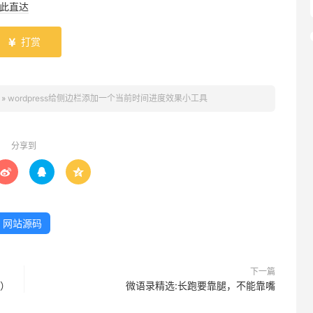
此直达
06/HuOUv6.png"
>
打赏

pan>
»
wordpress给侧边栏添加一个当前时间进度效果小工具
分享到



06/HuOUv6.png"
>
网站源码
pan>
下一篇
具）
微语录精选:长跑要靠腿，不能靠嘴