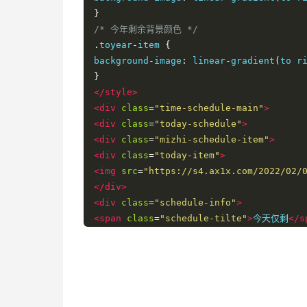
}
/* 今年剩余背景颜色 */
.
toyear
-
item 
{
background
-
image
:
 linear
-
gradient
(
to r
}
</style>
<div
class
=
"time-schedule-main"
>
<div
class
=
"today-schedule"
>
<div
class
=
"mizhi-schedule-item"
>
<div
class
=
"today-item"
>
<img
src
=
"https://s4.ax1x.com/2022/02/
</div>
<div
class
=
"schedule-info"
>
<span
class
=
"schedule-tilte"
>
今天仅剩
</s
<span
class
=
"today-num"
>
100%
</span>
</div>
</div>
</div>
<div
class
=
"toweek-schedule"
>