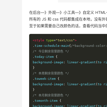
在后台—》外观—》小工具—》自定义 HTML
所有的 JS 和 css 代码都集成在本地，没有
至于如果需要自己改颜色的话，查看代码当中
<style
type
=
"text/css"
>
.
time
-
schedule
-
main
{
/*background-color
/* 今日剩余背景颜色 */
.
today
-
item 
{
background
-
image
:
 linear
-
gradient
(
to r
}
/* 本周剩余背景颜色 */
.
toweek
-
item 
{
background
-
image
:
 linear
-
gradient
(
to r
}
/* 本月剩余背景颜色 */
.
tomonth
-
item 
{
background
-
image
:
 linear
-
gradient
(
to r