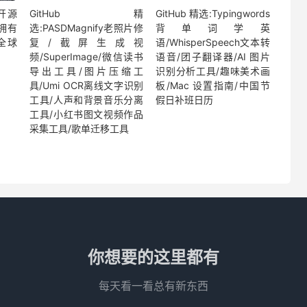
开源
GitHub 精
GitHub 精选:Typingwords
型拥有
选:PASDMagnify老照片修
背单词学英
“全球
复/截屏生成视
语/WhisperSpeech文本转
频/SuperImage/微信读书
语音/团子翻译器/AI 图片
);
导出工具/图片压缩工
识别分析工具/趣味美术画
具/Umi OCR离线文字识别
板/Mac 设置指南/中国节
工具/人声和背景音乐分离
假日补班日历
工具/小红书图文视频作品
采集工具/歌单迁移工具
"
);
);
你想要的这里都有
);
每天看一看总有新东西