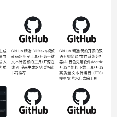
06/HuOUv6.png"
>
pan>
案生成
GitHub 精选:Bili2text/视频
GitHub 精选:简约开源的双
圈导
转码器压制工具/开源一键
语对照翻译/文件系统分析
输入
文本转视频的工具/开源在
器/AI 音色克隆软件/Motrix
为单
线 AI 漫画生成器/恋爱指南
开源全能的下载工具/开源
书籍推荐
高质量文本转语音 (TTS)
模型/照片水印去除工具
nutes
()
+
 a
.
getSeconds
(),