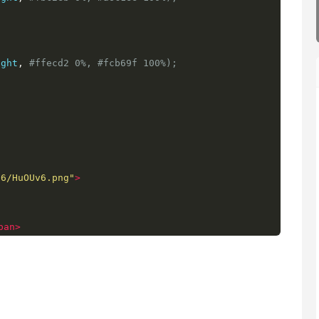
ight
,
#ffecd2 0%, #fcb69f 100%);
06/HuOUv6.png"
>
pan>