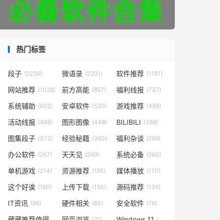
热门标签
段子
微语录
软件推荐
(2236)
(2201)
(1181)
网站推荐
前方高能
福利线报
(1028)
(857)
(737)
系统辅助
安卓软件
游戏推荐
(602)
(530)
(489)
活动线报
图形图像
BILIBILI
(488)
(448)
(388)
图集段子
经验秘籍
福利杂谈
(373)
(360)
(269)
办公软件
天天见
系统必备
(267)
(266)
(260)
单机游戏
资源推荐
媒体播放
(214)
(195)
(170)
这个好诶
上传下载
源码推荐
(160)
(150)
(136)
IT资讯
硬件相关
安全软件
(96)
(80)
(76)
藏藏推荐值得一看
网页浏览
Windows 11
(73)
(71)
(49)