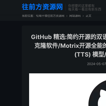
往前方资源网
你想要的这里都有
每天看一看总有新东西
当前位置：
哎呦不错往前方资源网
网站源码
正文


GitHub 精选:简约开源的
克隆软件/Motrix开源
(TTS) 
2024-05-0