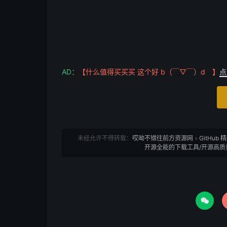
AD：
【什么值得买买买 这个好 b（￣▽￣）d 】
点
未经允许不得转载：
哎呦不错往前方资源网
»
GitHub
开源全能的下载工具/开源高质量
