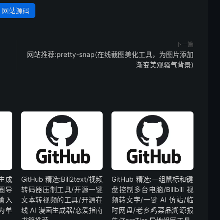
网站源码
下一篇
网站推荐:pretty-snap(在线截图美化工具，为图片添加
渐变美观骚气背景)
案生成
GitHub 精选:Bili2text/视频
GitHub 精选:一组鼠标和键
圈导
转码器压制工具/开源一键
盘控制多台电脑/Bilibili 视
输入
文本转视频的工具/开源在
频转文字/一键 AI 仿站/临
为单
线 AI 漫画生成器/恋爱指南
时网盘/老乡鸡菜品溯源报