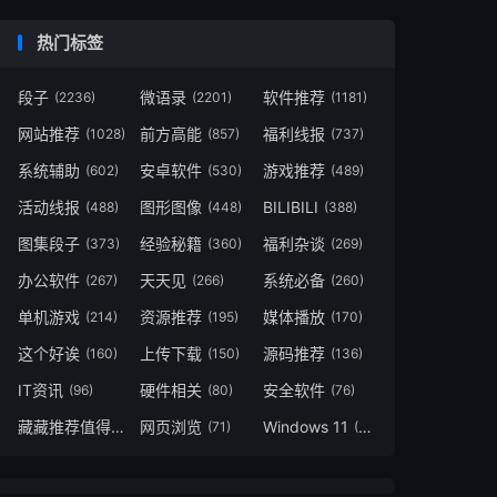
热门标签
段子
微语录
软件推荐
(2236)
(2201)
(1181)
网站推荐
前方高能
福利线报
(1028)
(857)
(737)
系统辅助
安卓软件
游戏推荐
(602)
(530)
(489)
活动线报
图形图像
BILIBILI
(488)
(448)
(388)
图集段子
经验秘籍
福利杂谈
(373)
(360)
(269)
办公软件
天天见
系统必备
(267)
(266)
(260)
单机游戏
资源推荐
媒体播放
(214)
(195)
(170)
这个好诶
上传下载
源码推荐
(160)
(150)
(136)
IT资讯
硬件相关
安全软件
(96)
(80)
(76)
藏藏推荐值得一看
网页浏览
Windows 11
(73)
(71)
(49)