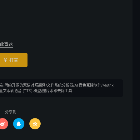
此直达
打赏

 精选:简约开源的双语对照翻译/文件系统分析器/AI 音色克隆软件/Motrix
文本转语音 (TTS) 模型/照片水印去除工具
分享到


