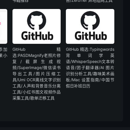
书籍推荐
告/ZeroTier 异地组网工具
栏添加
GitHub 精
GitHub 精选:Typingwords
果小
选:PASDMagnify老照片修
背单词学英
复/截屏生成视
语/WhisperSpeech文本转
频/SuperImage/微信读书
语音/团子翻译器/AI 图片
导出工具/图片压缩工
识别分析工具/趣味美术画
具/Umi OCR离线文字识别
板/Mac 设置指南/中国节
工具/人声和背景音乐分离
假日补班日历
工具/小红书图文视频作品
采集工具/歌单迁移工具