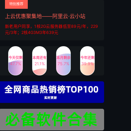
特别推荐
上云优惠聚集地——阿里云·云小站
新老用户同享，1核2G云服务器低至89元/年，229
元/3年；2核4G3M3年639元
今天仅剩
本周还有
本月剩余
今年还剩
47.7%
21.1%
75.7%
39.9%