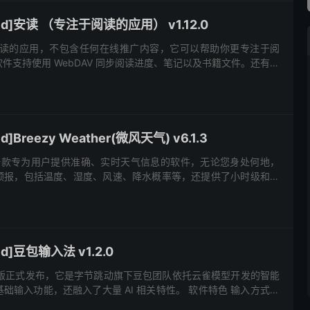
id]安读 （专注于阅读的应用） v1.12.0
阅读的应用，不包含任何在线推广内容，它可以帮助你更专注于阅
件支持使用 WebDAV 同步阅读进度、笔记以及书籍文件。还有丰
配色，阅读统计可记录您的每一次阅读。并且适配手机、平板界
]Breezy Weather(微风天气) v6.1.3
her 是一款专为用户提供准确、实时天气信息的软件，无论您身处何地，
预报，包括温度、湿度、风速、降水概率等，还提供了小时级和未
助做出更好的出行决策。 软件特色 1、实时天气更新：能...
d]豆包输入法 v1.2.0
式版正式发布，它是字节跳动旗下豆包团队依托云雀模型开发的智能
础输入功能，还融入了大量 AI 相关特性。 软件特色 输入方式丰
9 键、26 键拼音输入，还支持手写输入，甚至可手动开...