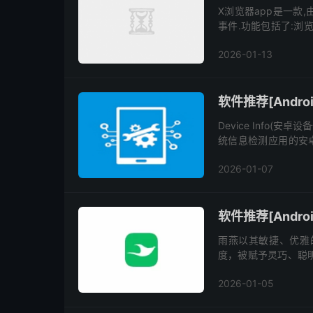
X浏览器app是一款
事件.功能包括了:浏览
远程调试等. 新版变化 X浏
2026-01-13
软件推荐[Androi
Device Info(
统信息检测应用的安
了:硬件监测仪表盘,设备型
2026-01-07
软件推荐[Androi
雨燕以其敏捷、优雅
度，被赋予灵巧、聪
重要的文化载体，输
2026-01-05
效、便捷。 雨...