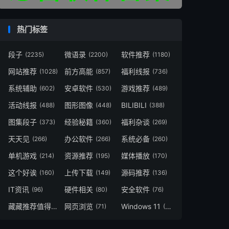
热门标签
段子
微语录
软件推荐
(2235)
(2200)
(1180)
网站推荐
前方高能
福利线报
(1028)
(857)
(736)
系统辅助
安卓软件
游戏推荐
(602)
(530)
(489)
活动线报
图形图像
BILIBILI
(488)
(448)
(388)
图集段子
经验秘籍
福利杂谈
(373)
(360)
(269)
天天见
办公软件
系统必备
(266)
(266)
(260)
单机游戏
资源推荐
媒体播放
(214)
(195)
(170)
这个好诶
上传下载
源码推荐
(160)
(149)
(136)
IT资讯
硬件相关
安全软件
(96)
(80)
(76)
藏藏推荐值得一看
网页浏览
Windows 11
(73)
(71)
(49)