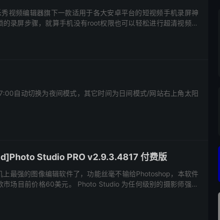
是乐秀视频编辑器旗下一款适用于各大安卓平台的短视频手机录屏神
的录屏步骤，就算手机没有root权限也可以轻松进行超清视频录
录音、视频剪辑、视频编辑、视频制作、特效主题添加，一键分享
-7:00自动切换为夜间模式，其它时间为日间模式/网站右上角太阳
]Photo Studio PRO v2.9.3.4817 付费版
上最强的图像编辑软件了，功能丝毫不输给Photoshop，本软件
场目前价格60美元。 Photo Studio 为任何级别的摄影师强大
程序。它包含的工具，为您的照片的基本和高级润...