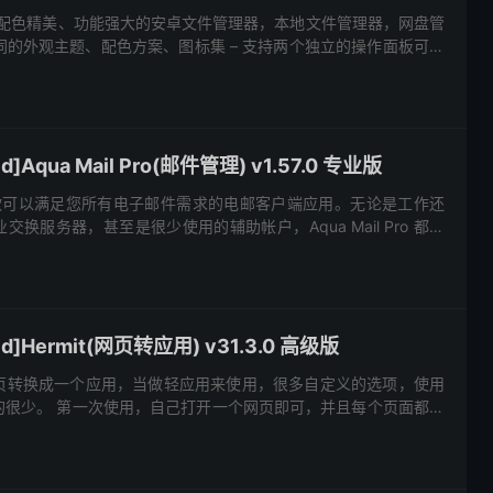
rer，外观配色精美、功能强大的安卓文件管理器，本地文件管理器，网盘管
不同的外观主题、配色方案、图标集 – 支持两个独立的操作面板可同
面板内部之间的拖放操作 – 在取得Roo...
]Aqua Mail Pro(邮件管理) v1.57.0 专业版
ro 是一款可以满足您所有电子邮件需求的电邮客户端应用。无论是工作还
换服务器，甚至是很少使用的辅助帐户，Aqua Mail Pro 都可
邮件。Aqua Mail Pro ...
d]Hermit(网页转应用) v31.3.0 高级版
的网页转换成一个应用，当做轻应用来使用，很多自定义的选项，使用
的很少。 第一次使用，自己打开一个网页即可，并且每个页面都可
软件的侧边栏可以存储。 什么是精简版应用程序？ 快速，微型