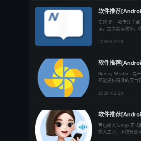
软件推荐[Andro
安读 是一款专注于
读，提高阅读效率。软
富且可自定义的阅读
2026-02-26
面。 ...
软件推荐[Android
Breezy Weat
都能提供精准的天气
来几天的天气趋势，帮
2026-02-24
软件推荐[Androi
豆包输入法App 正
输入工具，不仅具备基
富且精准：除了常见的 