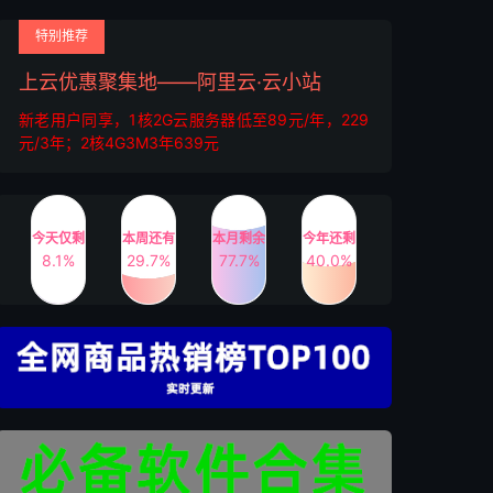
特别推荐
上云优惠聚集地——阿里云·云小站
新老用户同享，1核2G云服务器低至89元/年，229
元/3年；2核4G3M3年639元
今天仅剩
本周还有
本月剩余
今年还剩
8.1%
29.7%
77.7%
40.0%