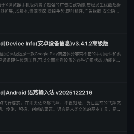
,由于X浏览器手机版内置了超强的广告拦截功能,曾经发生优酷起诉
器扩展,JS脚本,资源嗅探,操控手势,即时翻译,广告拦截,安全隐私,
览器 XBrowser – ...
d]Device Info(安卓设备信息)v3.4.1.2高级版
安卓设备信息)高级版是一款Google Play商店评分非常不错的手机硬件和系
卓设备硬件检测工具,可以全面查看设备的各种详细状态.功能包括
号,CPU处理器,Android系...
d]Android 语燕输入法 v20251222.16
的飞行姿态，在雨天依然够飞翔、不畏艰险、勇往直前的飞翔态
明、伶俐、积极、创新的寓意。语言是人类交流的基本工具，是最
入方式是语言交流和信息传递的重要环节，使语言交流变得更加高