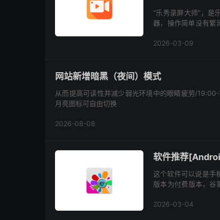
“乐秀录屏大师”，
器，操作简单没有繁琐
制、屏幕截图、同步
2026-03-09
等功能...
网站新增暗黑（夜间）模式
从而提高可读性并减少弱光环境中的眼睛疲劳/19:00
月亮图标可自由切换
2026-08-08
软件推荐[Android
这个软件可以说是手机
版本为付费版本，谷歌市
的多功能照片编辑应用
2026-03-04