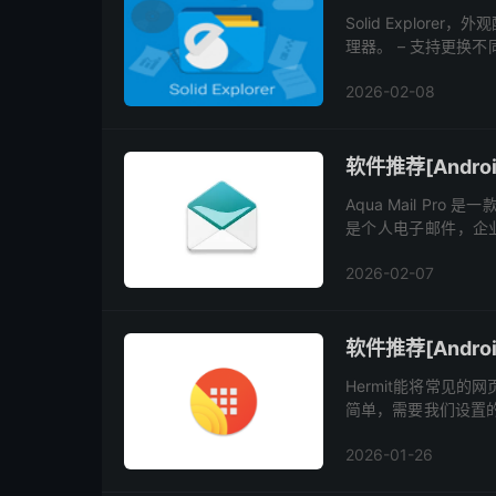
Solid Explo
理器。 – 支持更换
时进行文件管理 – 支持
2026-02-08
软件推荐[Android
Aqua Mail P
是个人电子邮件，企业交
以轻松地从其中访问所有电子
2026-02-07
软件推荐[Androi
Hermit能将常见
简单，需要我们设置
以创建成一个书签，
2026-01-26
We...