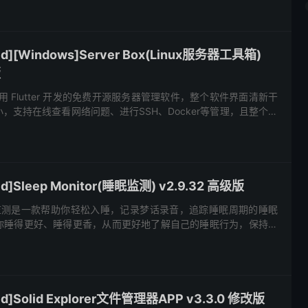
d][Windows]Server Box(Linux服务器工具箱)
版
一个使用 Flutter 开发的免费开源服务器管理软件，整个软件界面清新干
，支持在线查看网络问题、进行SSH、Docker等管理，且整个操
足用户的各种需求。 软件特色 1、支...
]Sleep Monitor(睡眠监测) v2.9.32 高级版
or 睡眠监测是一款帮助你轻松入睡，记录梦话录音，追踪睡眠周期的睡眠
你睡得更好、睡得更香，从而更好地了解自己的睡眠行为，保持健
舒缓的音乐中开始新的一天，应用会为你提供详尽的睡眠报告...
]Solid Explorer文件管理器APP v3.3.0 修改版