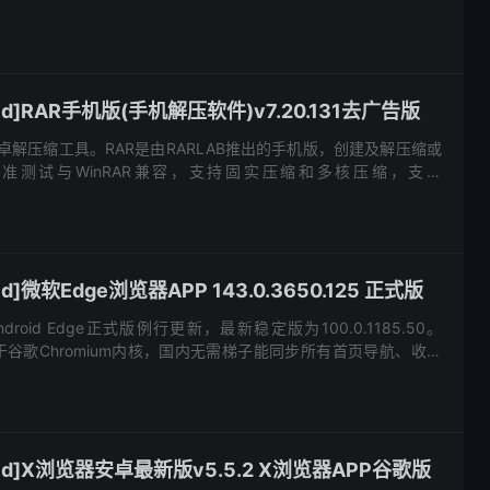
发者模式等功能。 新版变化 2023.07.03 Alo...
id]RAR手机版(手机解压软件)v7.20.131去广告版
oid，安卓解压缩工具。RAR是由RARLAB推出的手机版，创建及解压缩或
，基准测试与WinRAR兼容，支持固实压缩和多核压缩，支持
GZ, BZ2, XZ, ...
d]微软Edge浏览器APP 143.0.3650.125 正式版
roid Edge正式版例行更新，最新稳定版为100.0.1185.50。
ge，基于谷歌Chromium内核，国内无需梯子能同步所有首页导航、收藏
录等数...
id]X浏览器安卓最新版v5.5.2 X浏览器APP谷歌版