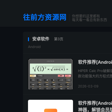
往前方资源网
你想要的这里都有
每天看一看总有新东西
安卓软件
第3页
Android
软件推荐[Android
HiPER Calc Pro破
款功能强大的方程式图
方程式,表格,常数,函数
2026-03-09
软件推荐[Andro
神器，解锁会员