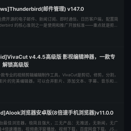
s]Thunderbird(邮件管理) v147.0
 是一款免费开源的电子邮件、新闻订阅、即时通信、日历客户端，配置简
derbird 的核心准则之一是使用和推广开放标准——重点就是拒绝
信的封闭平台和服务。 软件特色 邮件账户设置...
oid]VivaCut v4.4.5高级版 影视编辑神器，一款专
，解锁高级版
t是一款专业的视频剪辑编辑制作工具，VivaCut是剪切，修剪，分割，
影片的完美编辑器，可以合并影片、添加文本、字幕、音乐和滤
辑工具和好莱坞级的视频编辑体验，无论您是想制作好莱坞大...
id]Alook浏览器安卓版(8倍速手机浏览器)v11.0.0
OS平台最佳浏览器，极简且强大，三无产品：无推送，无新闻，无广
备4倍速播放、视频悬浮窗播放、视频下载、百度网盘下载、JS脚