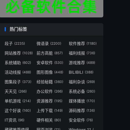
热门标签
段子
微语录
软件推荐
(2235)
(2200)
(1180)
网站推荐
前方高能
福利线报
(1028)
(857)
(736)
系统辅助
安卓软件
游戏推荐
(602)
(530)
(489)
活动线报
图形图像
BILIBILI
(488)
(448)
(388)
图集段子
经验秘籍
福利杂谈
(373)
(360)
(269)
天天见
办公软件
系统必备
(266)
(266)
(260)
单机游戏
资源推荐
媒体播放
(214)
(195)
(170)
这个好诶
上传下载
源码推荐
(160)
(149)
(136)
IT资讯
硬件相关
安全软件
(96)
(80)
(76)
藏藏推荐值得一看
网页浏览
Windows 11
(73)
(71)
(49)