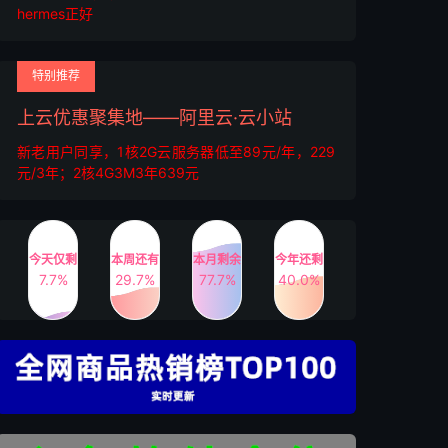
hermes正好
特别推荐
上云优惠聚集地——阿里云·云小站
新老用户同享，1核2G云服务器低至89元/年，229
元/3年；2核4G3M3年639元
今天仅剩
本周还有
本月剩余
今年还剩
7.7%
29.7%
77.7%
40.0%