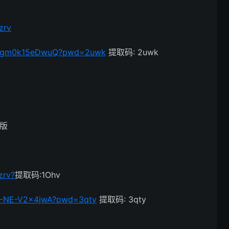
zrv
k3e7gm0k15eDwuQ?pwd=2uwk
提取码: 2uwk
改版
zrv?
提取码:1Ohv
5E-NE-V2x4jwA?pwd=3qty
提取码: 3qty