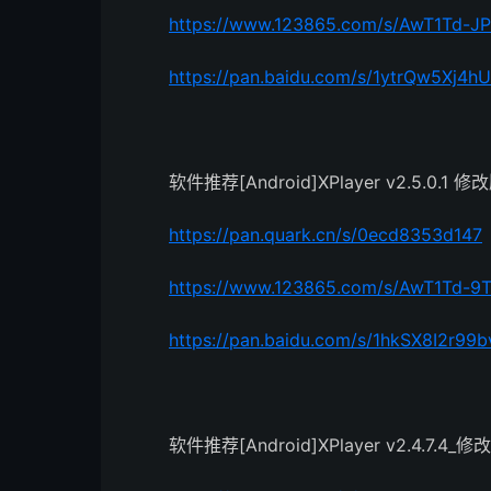
https://www.123865.com/s/AwT1Td-JP
https://pan.baidu.com/s/1ytrQw5Xj
软件推荐[Android]XPlayer v2.5.0.1 修
https://pan.quark.cn/s/0ecd8353d147
https://www.123865.com/s/AwT1Td-9
https://pan.baidu.com/s/1hkSX8I2r9
软件推荐[Android]XPlayer v2.4.7.4_修