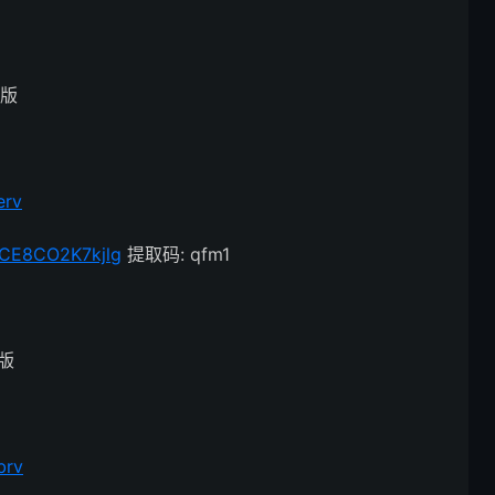
改版
erv
NCE8CO2K7kjlg
提取码: qfm1
改版
brv