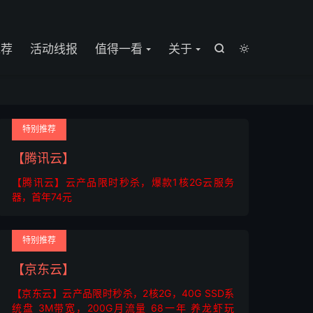

推荐
活动线报
值得一看
关于


特别推荐
【腾讯云】
【腾讯云】云产品限时秒杀，爆款1核2G云服务
器，首年74元
特别推荐
【京东云】
【京东云】云产品限时秒杀，2核2G，40G SSD系
统盘 3M带宽，200G月流量 68一年 养龙虾玩