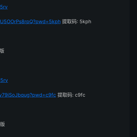
5rv
4hUU5OOrPs8rpQ?pwd=5kph
提取码: 5kph
改版
T5rv
9bv79iSoJbqug?pwd=c9fc
提取码: c9fc
改版