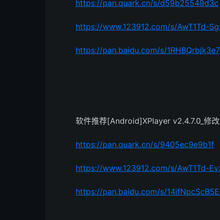
https://pan.quark.cn/s/d59b25549d3c
https://www.123912.com/s/AwT1Td-Sg
https://pan.baidu.com/s/1RHBQrbj
软件推荐[Android]XPlayer v2.4.7.0_修
https://pan.quark.cn/s/9405ec9e9b1f
https://www.123912.com/s/AwT1Td-Ev
https://pan.baidu.com/s/14ifNpcScB