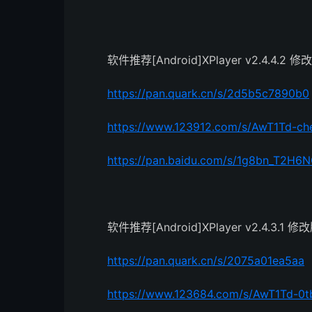
软件推荐[Android]XPlayer v2.4.4.2 修
https://pan.quark.cn/s/2d5b5c7890b0
https://www.123912.com/s/AwT1Td-ch
https://pan.baidu.com/s/1g8bn_T2H6
软件推荐[Android]XPlayer v2.4.3.1 修
https://pan.quark.cn/s/2075a01ea5aa
https://www.123684.com/s/AwT1Td-0t