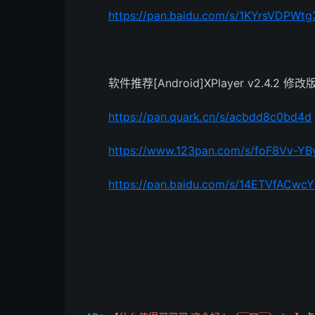
https://pan.baidu.com/s/1KYrsVDPWt
软件推荐[Android]XPlayer v2.4.2 修改
https://pan.quark.cn/s/acbdd8c0bd4d
https://www.123pan.com/s/foF8Vv-YB
https://pan.baidu.com/s/14ETVfACw