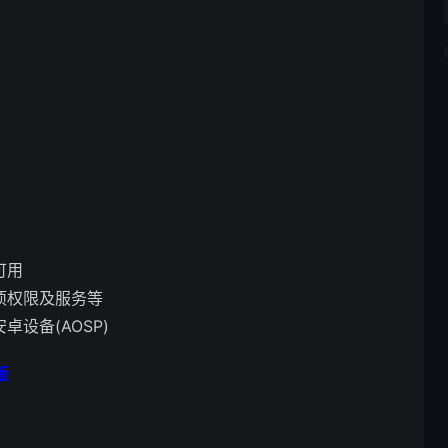
可用
项权限及服务等
设备(AOSP)
版