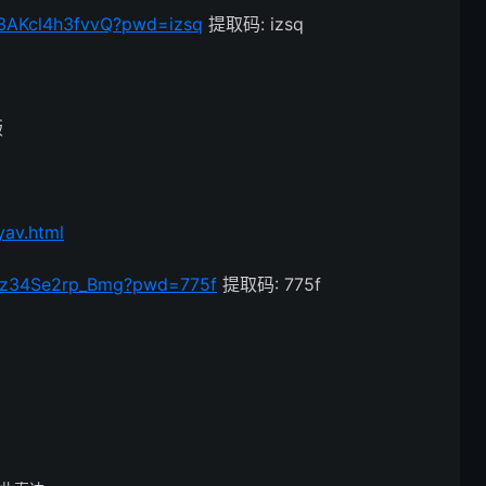
g3AKcl4h3fvvQ?pwd=izsq
提取码: izsq
版
yav.html
cYz34Se2rp_Bmg?pwd=775f
提取码: 775f