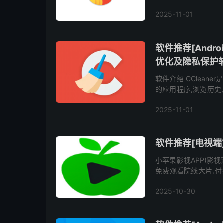
以创建成一个书签，
2025-11-01
We...
软件推荐[Androi
优化及隐私保护
软件介绍 CClean
的应用程序,浏览历史
检测CPU,存储空间和
2025-11-01
软件推荐[电视端]
小苹果影视APP(影
免费观看院线大片,付
盒子版提供多条数据源,
2025-10-30