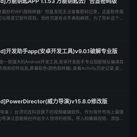
id]万能钥匙APP 1.1.53 万能钥匙去广告显密码版
说是最好的WiFi蹭网神器！但是发现无法查看密码记录，这是软件美
可以用其它软件获取，但终究是有点不爽和麻烦，为了弥补这个遗
硬改给增加了显示密码功能！注意WiFi万能钥匙并非暴力破解密
id]开发助手app(安卓开发工具)v9.0.1破解专业版
app是一款强大的Android开发工具,安卓开发助手专业版能够反编译其
局和控件信息,屏幕取色(颜色取样器),查看Activity历史记录,查看
最近使用和最近安装的应用,...
d]PowerDirector(威力导演)v15.8.0修改版
or（威力导演 ）台湾讯连科技旗下的视频编辑软件，作为海外市场上最强
力导演让您能够创作出令人惊讶的视频。导入和编辑视频、添加效
频直接导出到 Facebook 或 YouTub...