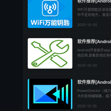
软件推荐[Andro
WiFi万能钥匙应该
中不足的地方，虽说
憾和瑕疵，因此特地
2025-10-30
码...
软件推荐[Andro
Android开发助手
他应用,查看其他应用布
应用Manifest,查看
2025-10-30
软件推荐[Androi
PowerDirect
大的视频编辑器，威
果和标题、将您创建的高清视
2025-10-25