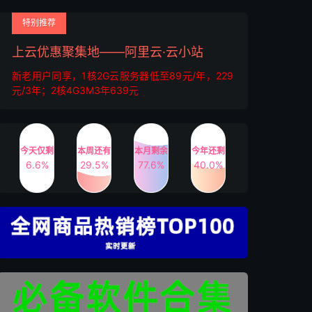
特别推荐
上云优惠聚集地——阿里云·云小站
新老用户同享，1核2G云服务器低至89元/年，229
元/3年；2核4G3M3年639元
今天仅剩
本周还有
本月剩余
今年还剩
6.6%
29.5%
77.6%
40.0%