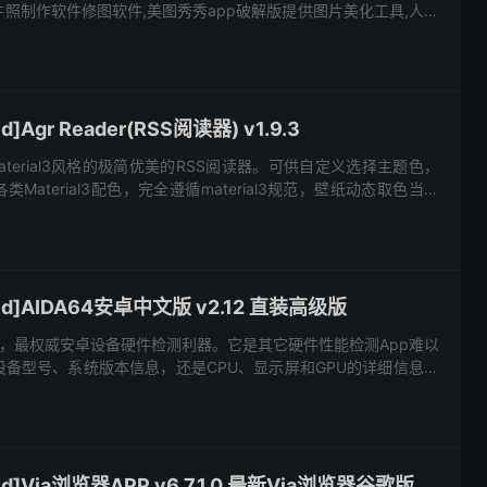
照制作软件修图软件,美图秀秀app破解版提供图片美化工具,人像
件,拼图,批量处理图片大小,证件照换底色,图片压缩等好用...
]Agr Reader(RSS阅读器) v1.9.3
一款Material3风格的极简优美的RSS阅读器。可供自定义选择主题色，
Material3配色，完全遵循material3规范，壁纸动态取色当然
置颜色并自动应用契合Mat...
id]AIDA64安卓中文版 v2.12 直装高级版
ndroid，最权威安卓设备硬件检测利器。它是其它硬件性能检测App难以
备型号、系统版本信息，还是CPU、显示屏和GPU的详细信息，
LU、传感器工作状态、网络...
d]Via浏览器APP v6.7.1.0 最新Via浏览器谷歌版