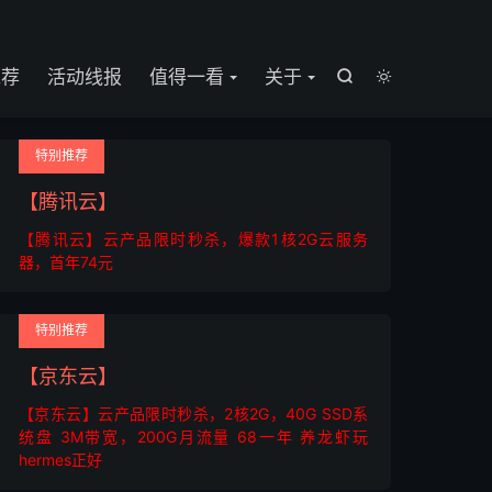

推荐
活动线报
值得一看
关于


特别推荐
【腾讯云】
【腾讯云】云产品限时秒杀，爆款1核2G云服务
器，首年74元
特别推荐
【京东云】
【京东云】云产品限时秒杀，2核2G，40G SSD系
统盘 3M带宽，200G月流量 68一年 养龙虾玩
hermes正好