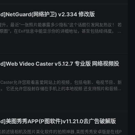
d]NetGuard(网络护卫) v2.334 修改版
升，最近“一张照片能暴露多少隐私”这个话题引发网友热议！ 若
原图”，在Exif信息中能显示你的详细地址，甚至包括经纬度。 若
，还可能准确推断出你家的楼层和门牌号，简直细思极恐！ 其...
]Web Video Caster v5.12.7 专业版 网络视频投
deo Caster允许您观看喜爱网站上的视频，包括电影、电视节目、新
TV 。 它还允许您投射存储在手机上的本地视频 还支持照片和音频文
字幕，您也可以使用自己的字幕，或者您可以使...
id]美图秀秀APP(P图软件)v11.21.0去广告破解版
美颜滤镜相机及图片美化软件的拍照神器,美图秀秀安卓版是在线P