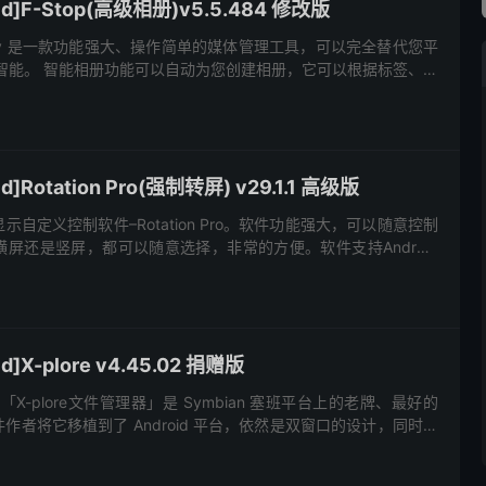
d]F-Stop(高级相册)v5.5.484 修改版
 Gallery 是一款功能强大、操作简单的媒体管理工具，可以完全替代您平
智能。 智能相册功能可以自动为您创建相册，它可以根据标签、评
寸和其它属性对图片进行分类。仅仅需要设定一...
]Rotation Pro(强制转屏) v29.1.1 高级版
自定义控制软件–Rotation Pro。软件功能强大，可以随意控制
屏还是竖屏，都可以随意选择，非常的方便。软件支持Android
了应用程序和系统设置，也就是说手机在...
]X-plore v4.45.02 捐赠版
anager「X-plore文件管理器」是 Symbian 塞班平台上的老牌、最好的
作者将它移植到了 Android 平台，依然是双窗口的设计，同时显
一个窗格到另一个窗格完...