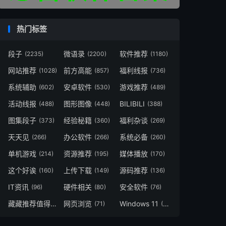
热门标签
段子
微语录
软件推荐
(2235)
(2200)
(1180)
网站推荐
前方高能
福利线报
(1028)
(857)
(736)
系统辅助
安卓软件
游戏推荐
(602)
(530)
(489)
活动线报
图形图像
BILIBILI
(488)
(448)
(388)
图集段子
经验秘籍
福利杂谈
(373)
(360)
(269)
天天见
办公软件
系统必备
(266)
(266)
(260)
单机游戏
资源推荐
媒体播放
(214)
(195)
(170)
这个好诶
上传下载
源码推荐
(160)
(149)
(136)
IT资讯
硬件相关
安全软件
(96)
(80)
(76)
藏藏推荐值得一看
网页浏览
Windows 11
(73)
(71)
(49)