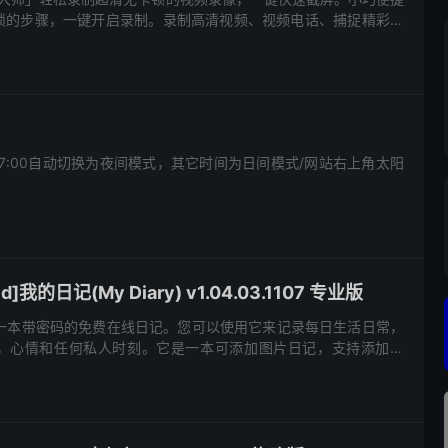
琐的步骤，一键开启录制。录制高清视频、视频电话、捕捉精彩的
让你不错过任何一个精彩瞬间。 软件特色 无水印。清晰无...
-7:00自动切换为夜间模式，其它时间为日间模式/网站右上角太阳
]我的日记(My Diary) v1.04.03.1107 专业版
日记是一本带密码的免费在线日记。您可以使用它来记录每日生活日常，
，心情和任何私人时刻。它是一本可添加图片日记，支持添加主
等自定义提及功能，使您的个人日记更加生动和安全。 简介 我的