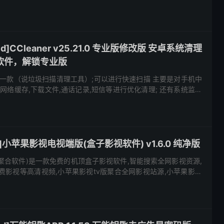
软件的侧边栏可以存储。 什么是精简版应用程序？ 快速，微型
d]CCleaner v25.21.0 专业版修改版 安卓系统清理
软件，解锁专业版
er是一款（说垃圾扫描清理工具）;可以进行快速扫描 主要是对手机中
,网络缓存,下载文件,通话记录,短信等进行优化清理; 还有系统监控
电池使用状况的功能,下载打开后需按照提示开启...
小苹果影视电视端版(盒子影视软件) v1.6.0 纯净版
视聚合软件)是一款免费的机顶盒子影视软件,智能搜索全网影视资源,
费影视等高清视频,小苹果影视tv版聚合全网影视站源,小苹果影视
可切换首页资源. 特点描述 小苹果app下载,小苹果...