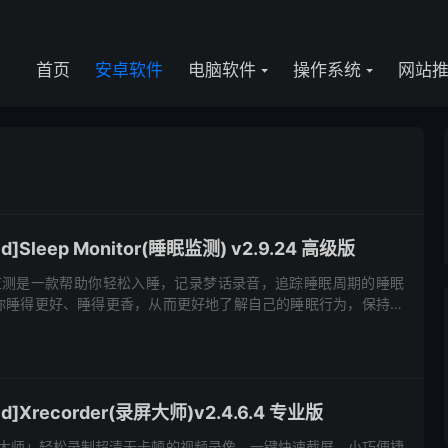
首页
安卓软件
电脑软件
操作系统
网站
]Sleep Monitor(睡眠监测) v2.9.24 高级版
or 睡眠监测是一款帮助你轻松入睡，记录梦话录音，追踪睡眠周期的睡眠
你睡得更好、睡得更香，从而更好地了解自己的睡眠行为，保持健
舒缓的音乐中开始新的一天，应用会为你提供详尽的睡眠报告...
d]Xrecorder(录屏大师)v2.4.6.4 专业版
ro「录屏大师」轻松录制超清无卡顿的视频录像，一键快速截屏。小巧便捷