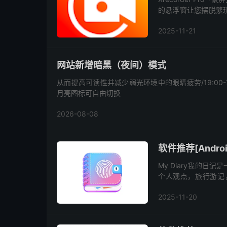
的悬浮窗让您摆脱繁
游戏画面、游戏直播。
2025-11-21
网站新增暗黑（夜间）模式
从而提高可读性并减少弱光环境中的眼睛疲劳/19:00
月亮图标可自由切换
2026-08-08
软件推荐[Android
My Diary我的
个人观点，旅行游记
题，贴纸，心情，字体
2025-11-20
日...