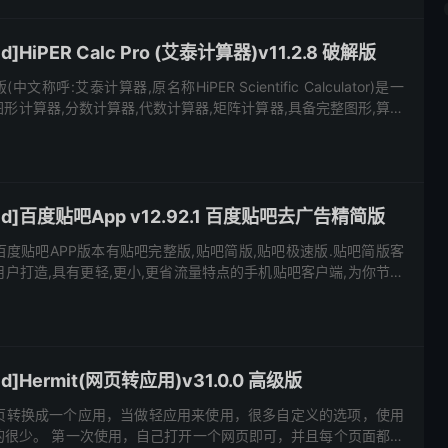
]HiPER Calc Pro (艾泰计算器)v11.2.8 破解版
解版(中文称呼:艾泰计算器,原名称HiPER Scientific Calculator)是一
形计算器,分数计算器,代数计算器,矩阵计算器,具备完整图形,算术
强大功能...
id]百度贴吧App v12.92.1 百度贴吧去广告精简版
度贴吧APP版本有贴吧完整版,贴吧简版,贴吧极速版.贴吧简版客
户打造,具有更轻,更小,更省流量特点的手机贴吧客户端,为你节省
极速.在应用越来越臃肿的今天,百度贴吧精简版不仅占用内存...
d]Hermit(网页转应用)v31.0.0 高级版
的网页转换成一个应用，当做轻应用来使用，很多自定义的选项，使用
的很少。 第一次使用，自己打开一个网页即可，并且每个页面都可