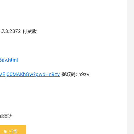
2.7.3.2372 付费版
6av.html
ZFyVEj00MAKhGw?pwd=n9zv
提取码: n9zv
此直达
打赏
