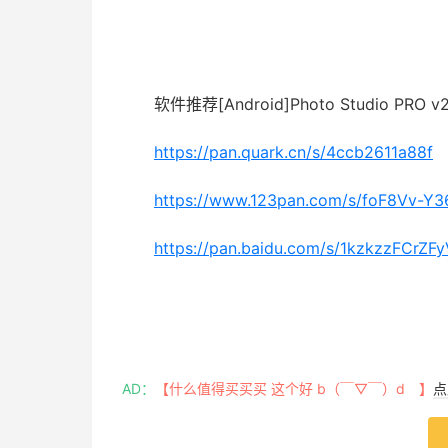
软件推荐[Android]Photo Studio PRO v
https://pan.quark.cn/s/4ccb2611a88f
https://www.123pan.com/s/foF8Vv-Y3
https://pan.baidu.com/s/1kzkzzFCr
AD：
【什么值得买买买 这个好 b（￣▽￣）d 】
点