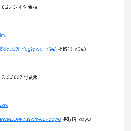
2.8.2.4344 付费版
irv
Tsuj5XzUJ7HYqg?pwd=n5e3
提取码: n5e3
2.7.12.3627 付费版
bZrv
_sNoVieJOPFZuYA?pwd=dayw
提取码: dayw