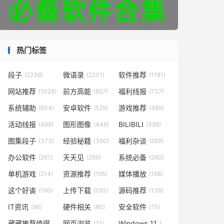
热门标签
段子
微语录
软件推荐
(2236)
(2201)
(1181)
网站推荐
前方高能
福利线报
(1028)
(857)
(737)
系统辅助
安卓软件
游戏推荐
(604)
(529)
(489)
活动线报
图形图像
BILIBILI
(488)
(446)
(388)
图集段子
经验秘籍
福利杂谈
(373)
(360)
(269)
办公软件
天天见
系统必备
(267)
(266)
(260)
单机游戏
资源推荐
媒体播放
(214)
(195)
(168)
这个好诶
上传下载
源码推荐
(160)
(150)
(136)
IT资讯
硬件相关
安全软件
(96)
(80)
(75)
藏藏推荐值得一看
网页浏览
Windows 11
(73)
(71)
(50)