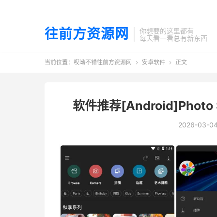
往前方资源网
你想要的这里都有
每天看一看总有新东西
当前位置：
哎呦不错往前方资源网
安卓软件
正文


软件推荐[Android]Photo S
2026-03-0