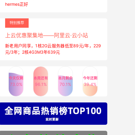
hermes正好
特别推荐
上云优惠聚集地——阿里云·云小站
新老用户同享，1核2G云服务器低至89元/年，229
元/3年；2核4G3M3年639元
今天仅剩
本周还有
本月剩余
今年还剩
73.0%
96.1%
70.1%
39.4%