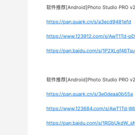
软件推荐[Android]Photo Studio PRO v
https://pan.quark.cn/s/a3ecd9481efd
https://www.123912.com/s/AwT1Td-pD
https://pan.baidu.com/s/1P2XLqf46
软件推荐[Android]Photo Studio PRO v
https://pan.quark.cn/s/3e0deaa0b55a
https://www.123684.com/s/AwT1Td-W
https://pan.baidu.com/s/1RGbUkdW