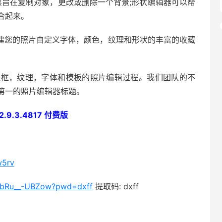
票旨在复制对象，更改或删除一个背景;形状编辑器可以帮
合起来。
创建您的照片自定义字体，颜色，纹理和形状的丰富的收藏
，边框，纹理，字体和模板的照片编辑过程。我们团队的不
第一的照片编辑器标题。
v2.9.3.4817 付费版
w5rv
l4bRu__-UBZow?pwd=dxff
提取码: dxff