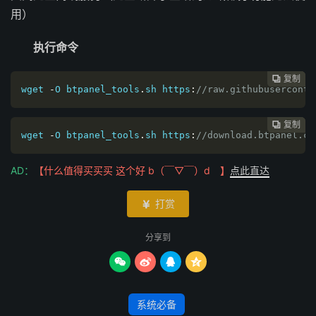
用）
执行命令
复制
复制
复制
复制




wget 
-
O btpanel_tools
.
sh https
:
//raw.githubuserconte
复制
复制
复制



wget 
-
O btpanel_tools
.
sh https
:
//download.btpanel.cm
AD：
【什么值得买买买 这个好 b（￣▽￣）d 】
点此直达
打赏

分享到




系统必备