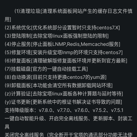
(1)清理垃圾[清理系统面板网站产生的缓存日志文件慎
用]
(2)系统优化[优化系统部分设置暂时只支持centos7.X]
(3)登陆限制[去除宝塔linux面板强制登陆的限制]
(4)停止服务[停止面板LNMP,Redis,Memcached服务]
(5)修复环境[安装升级宝塔lnmp的环境只支持centos7]
(6)修复面板[清理破解版修复面板环境并更新到官方最新]
(7)挂载磁盘[官方的一键自动挂载工具]
(8)自动换源[目前只支持更换centos7的yum源]
(9)卸载面板[本功能会清空所有数据卸载网站环境]
(z)计算验证[去除宝塔linux面板各种计算题与延时等待]
(y)证书更新[更新系统中的根证书解决证书导致的问题]
支持降级版本：v7.8.0、v7.7.0、v7.6.0、v7.5.2、v7.5.1
一键自动智能升级、开启完全离线服务、更新脚本、封装工
具
关闭完全离线服务（完全断开于宝塔的通讯部分功能无法使