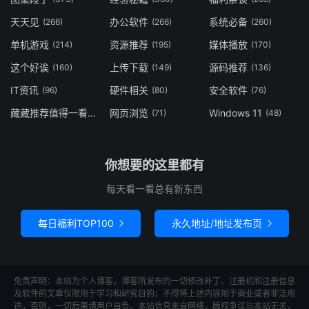
天天见
办公软件
系统必备
(266)
(266)
(260)
单机游戏
资源推荐
媒体播放
(214)
(195)
(170)
这个好诶
上传下载
源码推荐
(160)
(149)
(136)
IT资讯
硬件相关
安全软件
(96)
(80)
(76)
藏藏推荐值得一看
网页浏览
Windows 11
(73)
(71)
(48)
你想要的这里都有
每天看一看总有新东西
每日福利TOP100
永久地址/地址发布页


免责声明：本站为个人博客，博客所发布的一切修改补丁、注册机和注册信息
及软件的文章仅限用于学习和研究目的；不得将上述内容用于商业或者非法用
途，否则，一切后果请用户自负。本站信息来自网络，版权争议与本站无关，