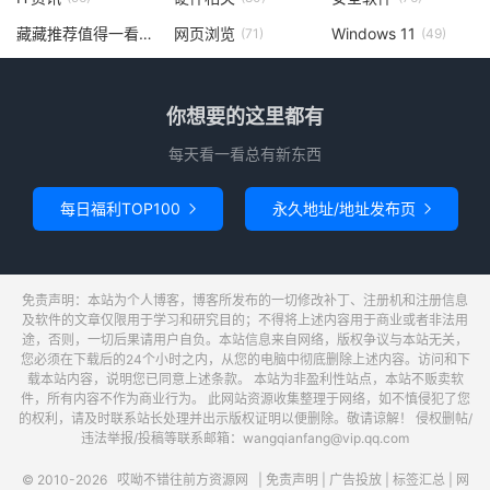
藏藏推荐值得一看
网页浏览
Windows 11
(73)
(71)
(49)
你想要的这里都有
每天看一看总有新东西
每日福利TOP100
永久地址/地址发布页


免责声明：本站为个人博客，博客所发布的一切修改补丁、注册机和注册信息
及软件的文章仅限用于学习和研究目的；不得将上述内容用于商业或者非法用
途，否则，一切后果请用户自负。本站信息来自网络，版权争议与本站无关，
您必须在下载后的24个小时之内，从您的电脑中彻底删除上述内容。访问和下
载本站内容，说明您已同意上述条款。 本站为非盈利性站点，本站不贩卖软
件，所有内容不作为商业行为。 此网站资源收集整理于网络，如不慎侵犯了您
的权利，请及时联系站长处理并出示版权证明以便删除。敬请谅解！ 侵权删帖/
违法举报/投稿等联系邮箱：wangqianfang@vip.qq.com
© 2010-2026
哎呦不错往前方资源网
|
免责声明
|
广告投放
|
标签汇总
|
网