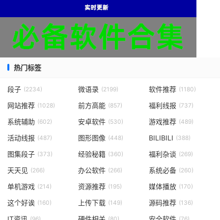
热门标签
段子
微语录
软件推荐
(2234)
(2199)
(1180)
网站推荐
前方高能
福利线报
(1028)
(857)
(737)
系统辅助
安卓软件
游戏推荐
(602)
(530)
(489)
活动线报
图形图像
BILIBILI
(487)
(448)
(388)
图集段子
经验秘籍
福利杂谈
(373)
(360)
(269)
天天见
办公软件
系统必备
(266)
(266)
(260)
单机游戏
资源推荐
媒体播放
(214)
(195)
(170)
这个好诶
上传下载
源码推荐
(160)
(149)
(136)
IT资讯
硬件相关
安全软件
(96)
(80)
(76)