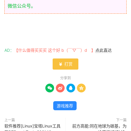
微信公众号。
AD：
【什么值得买买买 这个好 b（￣▽￣）d 】
点此直达
打赏

分享到




游戏推荐
上一篇
下一篇
软件推荐[Linux]宝塔Linux工具
前方高能:同在地球为碳基，为