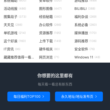
系统辅助
安卓软件
游戏推荐
(600)
(530)
(489)
活动线报
图形图像
BILIBILI
(486)
(447)
(388)
图集段子
经验秘籍
福利杂谈
(373)
(360)
(269)
天天见
办公软件
系统必备
(266)
(266)
(260)
单机游戏
资源推荐
媒体播放
(214)
(195)
(170)
这个好诶
上传下载
源码推荐
(160)
(149)
(136)
IT资讯
硬件相关
安全软件
(96)
(80)
(76)
藏藏推荐值得一看
网页浏览
Windows 11
(73)
(71)
(48)
你想要的这里都有
每天看一看总有新东西
每日福利TOP100
永久地址/地址发布页

