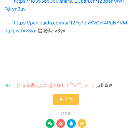
https://1835365360.share.123pan.cn/123pan/AwT1
Td-ynBuv
https://pan.baidu.com/s/1f2Fg7blxKVCnr4RgNYVM
pg?pwd=v3yx
提取码: v3yx
AD：
【什么值得买买买 这个好 b（￣▽￣）d 】
点此直达
打赏

分享到



