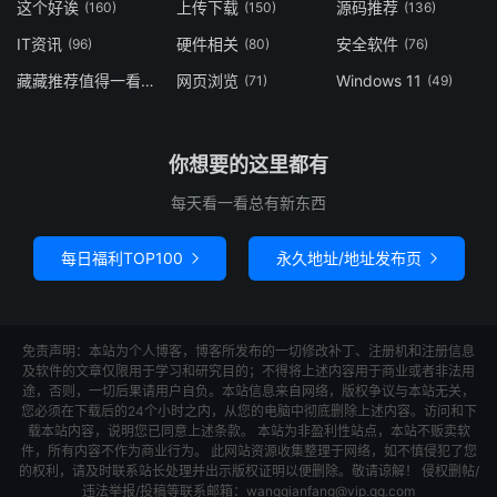
这个好诶
上传下载
源码推荐
(160)
(150)
(136)
IT资讯
硬件相关
安全软件
(96)
(80)
(76)
藏藏推荐值得一看
网页浏览
Windows 11
(73)
(71)
(49)
你想要的这里都有
每天看一看总有新东西
每日福利TOP100
永久地址/地址发布页


免责声明：本站为个人博客，博客所发布的一切修改补丁、注册机和注册信息
及软件的文章仅限用于学习和研究目的；不得将上述内容用于商业或者非法用
途，否则，一切后果请用户自负。本站信息来自网络，版权争议与本站无关，
您必须在下载后的24个小时之内，从您的电脑中彻底删除上述内容。访问和下
载本站内容，说明您已同意上述条款。 本站为非盈利性站点，本站不贩卖软
件，所有内容不作为商业行为。 此网站资源收集整理于网络，如不慎侵犯了您
的权利，请及时联系站长处理并出示版权证明以便删除。敬请谅解！ 侵权删帖/
违法举报/投稿等联系邮箱：wangqianfang@vip.qq.com