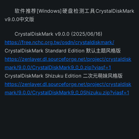
软件推荐[Windows]硬盘检测工具CrystalDiskMark
v9.0.0中文版
CrystalDiskMark v9.0.0 (2025/06/16)
https://free.nchc.org.tw/osdn/crystaldiskmark/
CrystalDiskMark Standard Edition 默认主题风格版
https://zenlayer.dl.sourceforge.net/project/crystaldisk
mark/9.0.0/CrystalDiskMark9_0_0.zip?viasf=1
CrystalDiskMark Shizuku Edition 二次元萌妹风格版
https://zenlayer.dl.sourceforge.net/project/crystaldisk
mark/9.0.0/CrystalDiskMark9_0_0Shizuku.zip?viasf=1