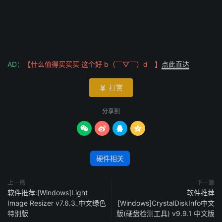
AD：
【什么值得买买买 这个好 b（￣▽￣）d 】
点此直达
打赏

分享到




硬件相关
上一篇
下一篇
软件推荐:[Windows]Light
软件推荐
Image Resizer v7.6.3_中文绿色
[Windows]CrystalDiskInfo中文
特别版
版(硬盘检测工具) v9.9.1 中文版