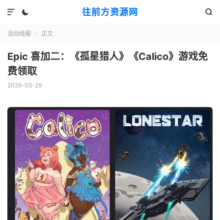
往前方资源网



活动线报
正文

Epic 喜加二：《孤星猎人》《Calico》游戏免
费领取
2026-05-29