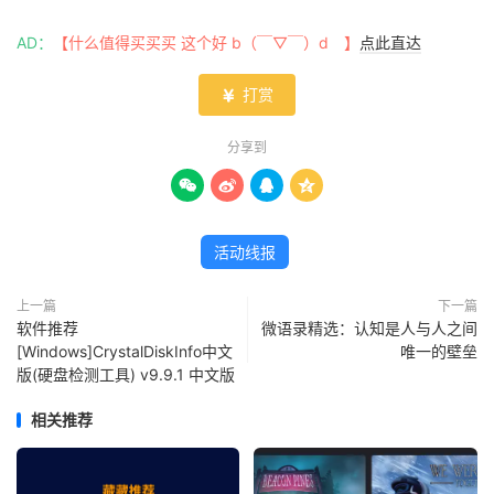
AD：
【什么值得买买买 这个好 b（￣▽￣）d 】
点此直达
打赏

分享到




活动线报
上一篇
下一篇
软件推荐
微语录精选：认知是人与人之间
[Windows]CrystalDiskInfo中文
唯一的壁垒
版(硬盘检测工具) v9.9.1 中文版
相关推荐