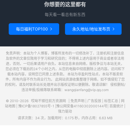
你想要的这里都有
每天看一看总有新东西
每日福利TOP100
永久地址/地址发布页


免责声明：本站为个人博客，博客所发布的一切修改补丁、注册机和注册信息
及软件的文章仅限用于学习和研究目的；不得将上述内容用于商业或者非法用
途，否则，一切后果请用户自负。本站信息来自网络，版权争议与本站无关，
您必须在下载后的24个小时之内，从您的电脑中彻底删除上述内容。访问和下
载本站内容，说明您已同意上述条款。 本站为非盈利性站点，本站不贩卖软
件，所有内容不作为商业行为。 此网站资源收集整理于网络，如不慎侵犯了您
的权利，请及时联系站长处理并出示版权证明以便删除。敬请谅解！ 侵权删帖/
违法举报/投稿等联系邮箱：wangqianfang@vip.qq.com
© 2010-2026
哎呦不错往前方资源网
|
免责声明
|
广告投放
|
标签汇总
|
网
站地图
|
豫ICP备18027855号-1
|
豫公网安备41160302000144号
|
百度统计
|
强力驱动
请求次数：34 次，加载用时：0.175 秒，内存占用：6.63 MB