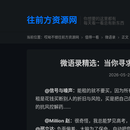
往前方资源网
你想要的这里都有
每天看一看总有新东西
当前位置：
哎呦不错往前方资源网
值得一看
微语录
正文



微语录精选：当你寻
2026-05-2
@信号与噪声：
能租的就不要买，因为所
租是花钱买断别人的折旧与风险，买是把自己
的抗风控解药…… ​​​
@Million 赵：
很奇怪，我总能梦见高考，却
@邢立达:
负面偏差，大脑为了保命，自动把