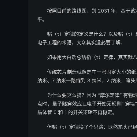
按照目前的路线图，到 2031 年，基于
平。
韬（τ）定律的定义是什么？以及韬（τ
电子工程的术语，大众其实没必要了解。
如果用大白话总结韬（τ）定律，其实就八个字
传统芯片制造就像是在一张固定大小的纸上画
纳米、7 纳米一路缩到 3 纳米、2 纳米，
为什么要这么搞？因为 “摩尔定律” 有物
点时，量子隧穿效应让电子开始无规则” 穿墙
晶体管 0 和 1 的开关逻辑不再稳定。
但韬（τ）定律换了个思路：既然笔头已