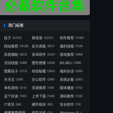
热门标签
段子
微语录
软件推荐
(2235)
(2200)
(1180)
网站推荐
前方高能
福利线报
(1028)
(857)
(736)
系统辅助
安卓软件
游戏推荐
(602)
(530)
(489)
活动线报
图形图像
BILIBILI
(488)
(448)
(388)
图集段子
经验秘籍
福利杂谈
(373)
(360)
(269)
天天见
办公软件
系统必备
(266)
(266)
(260)
单机游戏
资源推荐
媒体播放
(214)
(195)
(170)
这个好诶
上传下载
源码推荐
(160)
(149)
(136)
IT资讯
硬件相关
安全软件
(96)
(80)
(76)
藏藏推荐值得一看
网页浏览
Windows 11
(73)
(71)
(49)