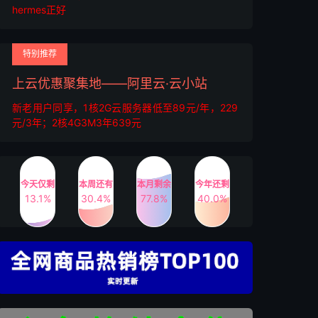
hermes正好
特别推荐
上云优惠聚集地——阿里云·云小站
新老用户同享，1核2G云服务器低至89元/年，229
元/3年；2核4G3M3年639元
今天仅剩
本周还有
本月剩余
今年还剩
13.1%
30.4%
77.8%
40.0%