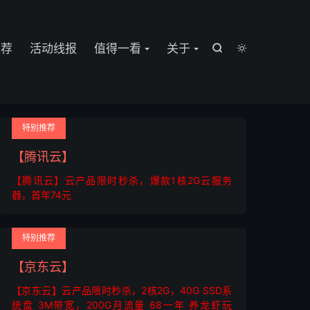

推荐
活动线报
值得一看
关于


特别推荐
【腾讯云】
【腾讯云】云产品限时秒杀，爆款1核2G云服务
器，首年74元
特别推荐
【京东云】
【京东云】云产品限时秒杀，2核2G，40G SSD系
统盘 3M带宽，200G月流量 68一年 养龙虾玩