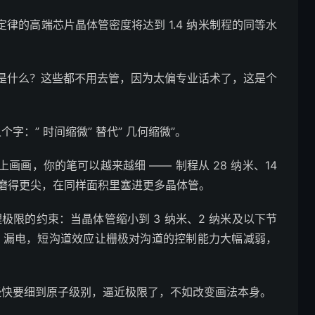
该定律的高端芯片晶体管密度将达到 1.4 纳米制程的同等水
）是什么？这些都不用去管，因为太偏专业话术了，这是个
：” 时间缩微” 替代” 几何缩微”。
画，你的笔可以越来越细 —— 制程从 28 纳米、14
笔头磨得更尖，在同样面积里塞进更多晶体管。
理极限的约束：当晶体管缩小到 3 纳米、2 纳米及以下节
” 漏电，短沟道效应让栅极对沟道的控制能力大幅减弱，
经快要细到原子级别，逼近极限了，不如改变画法本身。