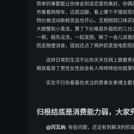
简单的事都能让你体会到谈恋爱的美好，你俩
市推着购物车，边逛边聊，看上哪个不错就现
特价做活动新鲜货品也开心，互相照顾口味买
大螃蟹和小青龙，算了下价格是外面吃的三分
一顿，碗先没洗，一起发困，眯了一会儿说我
院走随便消食，提前还点了两杯奶茶放电影院
这样日常的生活不比你天天在网上跟着男
眼就看穿了男性女性就会有人哗哗哗给你鼓掌
实在不行你看看你关注的男拳女拳博主都
归根结底是消费能力弱，大家
@冈瓦纳:
有些问题，还没有到解决的阶