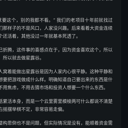
就要这个，别的我都不看。” 我们的老项目十年前就找过
们那样子的不是风口，人家没兴趣。后来看着大资金连续
个还活着，其他没过一年就基本死透了。
己折腾，这件事的喜感点在于，因为资金喜欢这个，所以
，所以就去做星露谷。
人窝着能做出星露谷是因为人家内心很平静。这种平静和
想要把游戏做成什么样。明确知道自己要出来的东西是什
不用焦虑，不用去猜市场和投资人想要一个什么东西。
活累活本身，而是一个云里雾里模棱两可什么都说不清楚
右摇摆举棋不定，非常容易走偏。
整构思倒也不是问题，但实际情况是没有，能顺着资金需