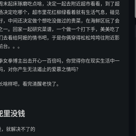
周末起床琢磨吃点啥，决定一起去附近超市看看，到了超
场决定吃哪个，超市里花红柳绿看着就有生活气息，碰见
好，中间还决定做个想吃没做过的贵菜，在海鲜区玩了会
之一。回家一起研究菜谱，一个做一个打下手，美美吃了
们去看给阿嬷的情书吧，于是你俩穿得松松垮垮往附近影
前台。。。
拳女拳博主出击开心一百倍吗，你觉得你在现实生活中一
吗，对你产生无法遏止的爱慕之情吗？
长啥样吧，看完清醒老快了。
兜里没钱
段，就解决不了的