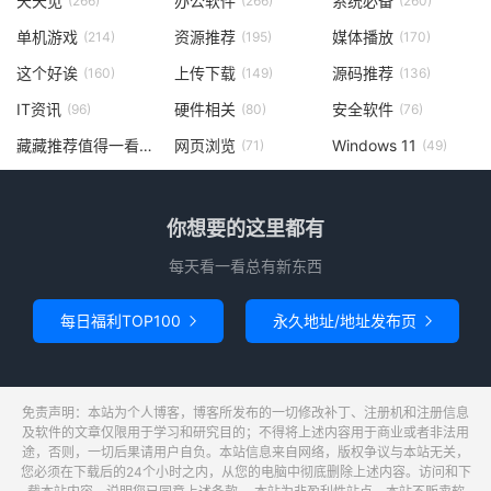
天天见
办公软件
系统必备
(266)
(266)
(260)
单机游戏
资源推荐
媒体播放
(214)
(195)
(170)
这个好诶
上传下载
源码推荐
(160)
(149)
(136)
IT资讯
硬件相关
安全软件
(96)
(80)
(76)
藏藏推荐值得一看
网页浏览
Windows 11
(73)
(71)
(49)
你想要的这里都有
每天看一看总有新东西
每日福利TOP100
永久地址/地址发布页


免责声明：本站为个人博客，博客所发布的一切修改补丁、注册机和注册信息
及软件的文章仅限用于学习和研究目的；不得将上述内容用于商业或者非法用
途，否则，一切后果请用户自负。本站信息来自网络，版权争议与本站无关，
您必须在下载后的24个小时之内，从您的电脑中彻底删除上述内容。访问和下