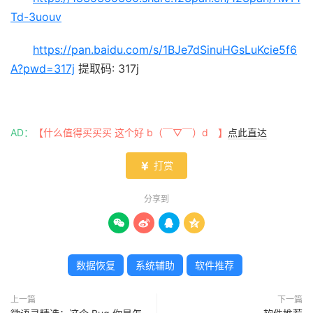
Td-3uouv
https://pan.baidu.com/s/1BJe7dSinuHGsLuKcie5f6
A?pwd=317j
提取码: 317j
AD：
【什么值得买买买 这个好 b（￣▽￣）d 】
点此直达
打赏

分享到




数据恢复
系统辅助
软件推荐
上一篇
下一篇