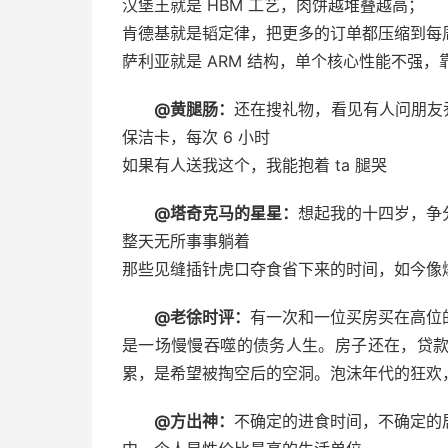
汉堡王就是 HBM 工艺，肉饼越堆叠越高；
肯德基就是韬定律，把更多的订单都压缩到每
萨利亚就是 ARM 结构，单个核心性能不强
@黄腿肠：
还在搜礼物，看见有人问朋友乔
保洁卡，每次 6 小时
如果有人送我这个，我能抱着 ta 腿哭 ​​​
@塔奇克马的星星：
想起我的十四岁，争
整天无所事事躺着
那些见缝插针虎口夺食省下来的时间，如今像爆裂
@老徐时评：
有一次和一位买房买在高位
是一场慢慢吞噬的债务人生。房子还在，贷
累，是希望被掏空后的空洞。泡沫年代的狂欢
@方出神：
不确定的进食时间，不确定的