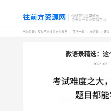
往前方资源网
你想要的这里都有
每天看一看总有新东西
当前位置：
哎呦不错往前方资源网
值得一看
微语录
正文



微语录精选：这个
2026-06-1