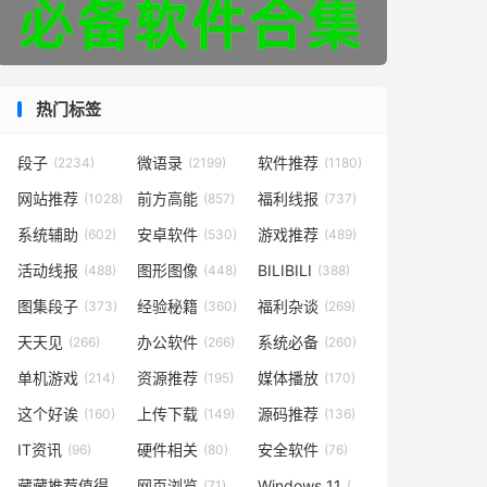
热门标签
段子
微语录
软件推荐
(2234)
(2199)
(1180)
网站推荐
前方高能
福利线报
(1028)
(857)
(737)
系统辅助
安卓软件
游戏推荐
(602)
(530)
(489)
活动线报
图形图像
BILIBILI
(488)
(448)
(388)
图集段子
经验秘籍
福利杂谈
(373)
(360)
(269)
天天见
办公软件
系统必备
(266)
(266)
(260)
单机游戏
资源推荐
媒体播放
(214)
(195)
(170)
这个好诶
上传下载
源码推荐
(160)
(149)
(136)
IT资讯
硬件相关
安全软件
(96)
(80)
(76)
藏藏推荐值得一看
网页浏览
Windows 11
(73)
(71)
(49)