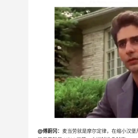
@傅蔚冈：
麦当劳就是摩尔定律，在缩小汉堡