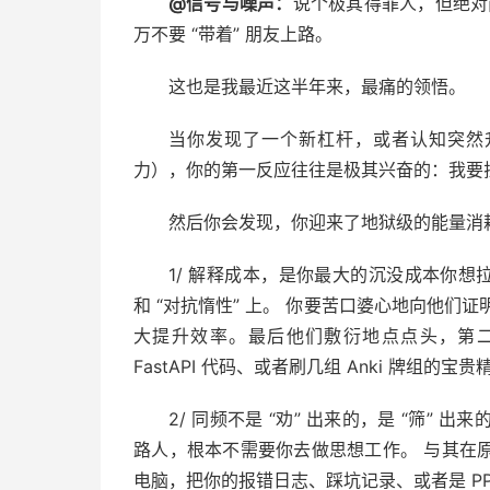
@信号与噪声：
说个极其得罪人，但绝对
万不要 “带着” 朋友上路。
这也是我最近这半年来，最痛的领悟。
当你发现了一个新杠杆，或者认知突然升
力），你的第一反应往往是极其兴奋的：我要拉
然后你会发现，你迎来了地狱级的能量消
1/ 解释成本，是你最大的沉没成本你想拉
和 “对抗惰性” 上。 你要苦口婆心地向他们证
大提升效率。最后他们敷衍地点点头，第二
FastAPI 代码、或者刷几组 Anki 牌
2/ 同频不是 “劝” 出来的，是 “筛
路人，根本不需要你去做思想工作。 与其在
电脑，把你的报错日志、踩坑记录、或者是 P