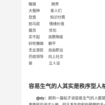
瞎搞 跨界
大冤种 家人们
忽悠 知识付费
拍马屁 情绪价值
裁员 优化
买不起 消费降级
好吃懒做 躺平
无业游民 自由职业
巴结领导 向上社交
装 立人设
容易生气的人其实是秩序型人
@dy：
刷到一篇帖子说容易生气的人都
事情就应该这么做，但凡发生的和你预想的不