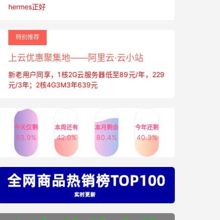
hermes正好
特别推荐
上云优惠聚集地——阿里云·云小站
新老用户同享，1核2G云服务器低至89元/年，229
元/3年；2核4G3M3年639元
今天仅剩
本周还有
本月剩余
今年还剩
93.9%
42.0%
80.4%
40.3%