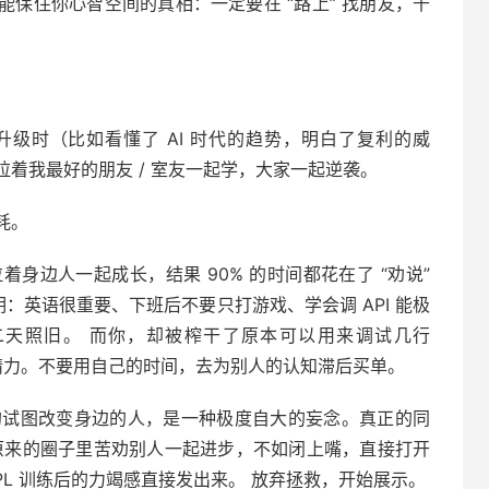
能保住你心智空间的真相：一定要在 “路上” 找朋友，千
级时（比如看懂了 AI 时代的趋势，明白了复利的威
着我最好的朋友 / 室友一起学，大家一起逆袭。
耗。
着身边人一起成长，结果 90% 的时间都花在了 “劝说”
明：英语很重要、下班后不要只打游戏、学会调 API 能极
天照旧。 而你，却被榨干了原本可以用来调试几行
组的宝贵精力。不要用自己的时间，去为别人的认知滞后买单。
” 出来的试图改变身边的人，是一种极度自大的妄念。真正的同
原来的圈子里苦劝别人一起进步，不如闭上嘴，直接打开
PL 训练后的力竭感直接发出来。 放弃拯救，开始展示。