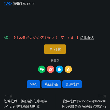
1WQ
提取码: neer
AD：
【什么值得买买买 这个好 b（￣▽￣）d 】
点此直达
打赏

分享到




MAC
系统必备
资源推荐
上一篇
下一篇
软件推荐:[电视端]9亿电视端
软件推荐:[Windows]XMind8
_v1.2.9 电视版影视神器
Pro思维导图 完美版V0921-2