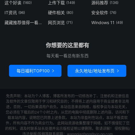
这个好诶
上传下载
源码推荐
(160)
(149)
(136)
IT资讯
硬件相关
安全软件
(96)
(80)
(76)
藏藏推荐值得一看
网页浏览
Windows 11
(73)
(71)
(49)
你想要的这里都有
每天看一看总有新东西
每日福利TOP100
永久地址/地址发布页


免责声明：本站为个人博客，博客所发布的一切修改补丁、注册机和注册信息
及软件的文章仅限用于学习和研究目的；不得将上述内容用于商业或者非法用
途，否则，一切后果请用户自负。本站信息来自网络，版权争议与本站无关，
您必须在下载后的24个小时之内，从您的电脑中彻底删除上述内容。访问和下
载本站内容，说明您已同意上述条款。 本站为非盈利性站点，本站不贩卖软
件，所有内容不作为商业行为。 此网站资源收集整理于网络，如不慎侵犯了您
的权利，请及时联系站长处理并出示版权证明以便删除。敬请谅解！ 侵权删帖/
违法举报/投稿等联系邮箱：wangqianfang@vip.qq.com