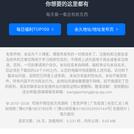
你想要的这里都有
每天看一看总有新东西
每日福利TOP100
永久地址/地址发布页


免责声明：本站为个人博客，博客所发布的一切修改补丁、注册机和注册信息
及软件的文章仅限用于学习和研究目的；不得将上述内容用于商业或者非法用
途，否则，一切后果请用户自负。本站信息来自网络，版权争议与本站无关，
您必须在下载后的24个小时之内，从您的电脑中彻底删除上述内容。访问和下
载本站内容，说明您已同意上述条款。 本站为非盈利性站点，本站不贩卖软
件，所有内容不作为商业行为。 此网站资源收集整理于网络，如不慎侵犯了您
的权利，请及时联系站长处理并出示版权证明以便删除。敬请谅解！ 侵权删帖/
违法举报/投稿等联系邮箱：wangqianfang@vip.qq.com
© 2010-2026
哎呦不错往前方资源网
|
免责声明
|
广告投放
|
标签汇总
|
网
站地图
|
豫ICP备18027855号-1
|
豫公网安备41160302000144号
|
百度统计
|
强力驱动
请求次数：28 次，加载用时：0.231 秒，内存占用：6.62 MB