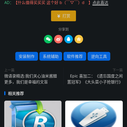
AD：
【什么值得买买买 这个好 b（￣▽￣）d 】
点此直达
打赏

分享到




安装制作
系统辅助
软件推荐
逆向工具
上一篇
下一篇
微语录精选:我们关心油米酱醋
Epic 喜加二：《遗忘国度之闲
更多，我们是幸福的文盲
置冠军》《大头菜小子抢银行》
相关推荐