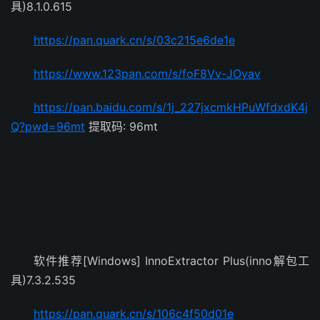
具)8.1.0.615
https://pan.quark.cn/s/03c215e6de1e
https://www.123pan.com/s/foF8Vv-JOyav
https://pan.baidu.com/s/1j_227jxcmkHPuWfdxdK4j
Q?pwd=96mt
提取码: 96mt
软件推荐[Windows] InnoExtractor Plus(inno解包工
具)7.3.2.535
https://pan.quark.cn/s/106c4f50d01e