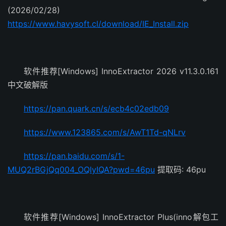
(2026/02/28)
https://www.havysoft.cl/download/IE_Install.zip
软件推荐[Windows] InnoExtractor 2026 v11.3.0.161
中文破解版
https://pan.quark.cn/s/ecb4c02edb09
https://www.123865.com/s/AwT1Td-qNLrv
https://pan.baidu.com/s/1-
MUQ2rBGjQq004_OQlyIQA?pwd=46pu
提取码: 46pu
软件推荐[Windows] InnoExtractor Plus(inno解包工