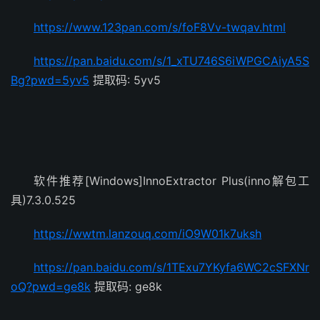
https://www.123pan.com/s/foF8Vv-twqav.html
https://pan.baidu.com/s/1_xTU746S6iWPGCAiyA5S
Bg?pwd=5yv5
提取码: 5yv5
软件推荐[Windows]InnoExtractor Plus(inno解包工
具)7.3.0.525
https://wwtm.lanzouq.com/iO9W01k7uksh
https://pan.baidu.com/s/1TExu7YKyfa6WC2cSFXNr
oQ?pwd=ge8k
提取码: ge8k