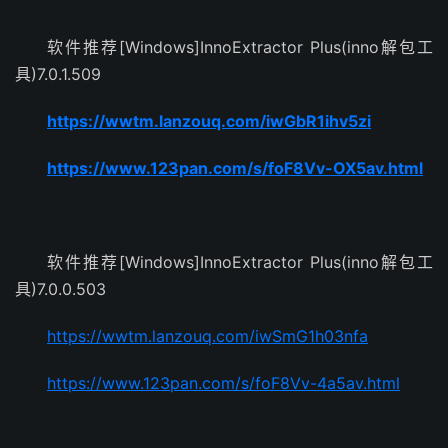
软件推荐[Windows]InnoExtractor Plus(inno解包工
具)7.0.1.509
https://wwtm.lanzouq.com/iwGbR1ihv5zi
https://www.123pan.com/s/foF8Vv-OX5av.html
软件推荐[Windows]InnoExtractor Plus(inno解包工
具)7.0.0.503
https://wwtm.lanzouq.com/iwSmG1h03nfa
https://www.123pan.com/s/foF8Vv-4a5av.html