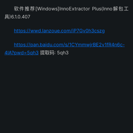
软件推荐[Windows]InnoExtractor Plus(Inno解包工
具)6.1.0.407
https://wwd.lanzoue.com/iP7Gv0h3cszg
https://pan.baidu.com/s/1CYmmwjrBE2v1fR4n6c-
4IA?pwd=5qh3
提取码: 5qh3