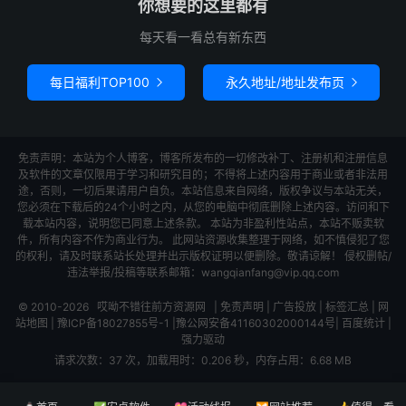
你想要的这里都有
每天看一看总有新东西
每日福利TOP100
永久地址/地址发布页


免责声明：本站为个人博客，博客所发布的一切修改补丁、注册机和注册信息
及软件的文章仅限用于学习和研究目的；不得将上述内容用于商业或者非法用
途，否则，一切后果请用户自负。本站信息来自网络，版权争议与本站无关，
您必须在下载后的24个小时之内，从您的电脑中彻底删除上述内容。访问和下
载本站内容，说明您已同意上述条款。 本站为非盈利性站点，本站不贩卖软
件，所有内容不作为商业行为。 此网站资源收集整理于网络，如不慎侵犯了您
的权利，请及时联系站长处理并出示版权证明以便删除。敬请谅解！ 侵权删帖/
违法举报/投稿等联系邮箱：wangqianfang@vip.qq.com
© 2010-2026
哎呦不错往前方资源网
|
免责声明
|
广告投放
|
标签汇总
|
网
站地图
|
豫ICP备18027855号-1
|
豫公网安备41160302000144号
|
百度统计
|
强力驱动
请求次数：37 次，加载用时：0.206 秒，内存占用：6.68 MB