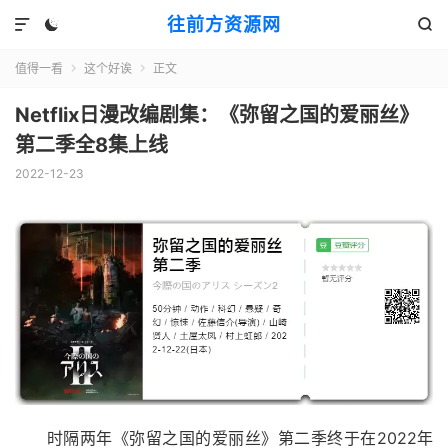
往前方资源网



值得一看
这个好诶
正文


Netflix日漫改编剧集：《弥留之国的爱丽丝》
第二季全8集上线
2022-12-23
时隔两年《弥留之国的爱丽丝》第二季终于在2022年