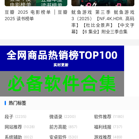
豆瓣 2025 电影榜单 | 豆瓣
鱿鱼游戏 第三季 鱿鱼游戏
2025 读书榜单
3（2025）【NF.4K.HDR. 高码
率】【杜比全景声】【中文字
幕】【6 集全】附全三季合集
热门标签
段子
微语录
软件推荐
(2235)
(2200)
(1180)
网站推荐
前方高能
福利线报
(1028)
(857)
(737)
系统辅助
安卓软件
游戏推荐
(602)
(530)
(489)