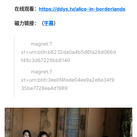
在线观看：
https://ddys.tv/alice-in-borderlands
磁力链接：（
字幕
）
magnet:?
xt=urn:btih:b6232da0a4b5d6fa26d066d
f49c3d67229bb8140
magnet:?
xt=urn:btih:3ee0f4fede04ee9a2e6e34f9
35be7728ea4d1989