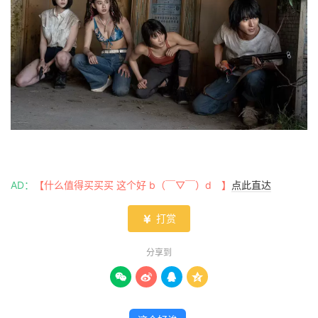
AD：
【什么值得买买买 这个好 b（￣▽￣）d 】
点此直达
打赏

分享到



