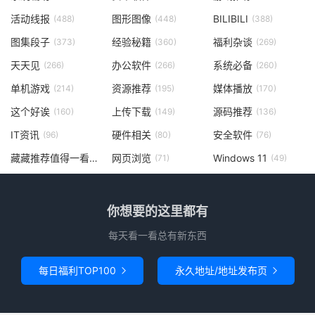
活动线报
图形图像
BILIBILI
(488)
(448)
(388)
图集段子
经验秘籍
福利杂谈
(373)
(360)
(269)
天天见
办公软件
系统必备
(266)
(266)
(260)
单机游戏
资源推荐
媒体播放
(214)
(195)
(170)
这个好诶
上传下载
源码推荐
(160)
(149)
(136)
IT资讯
硬件相关
安全软件
(96)
(80)
(76)
藏藏推荐值得一看
网页浏览
Windows 11
(73)
(71)
(49)
你想要的这里都有
每天看一看总有新东西
每日福利TOP100
永久地址/地址发布页

