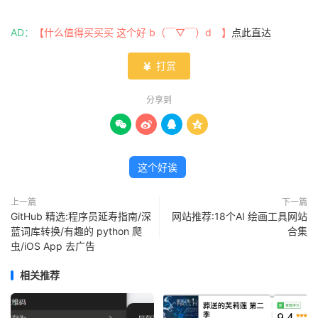
AD：
【什么值得买买买 这个好 b（￣▽￣）d 】
点此直达
打赏

分享到




这个好诶
上一篇
下一篇
GitHub 精选:程序员延寿指南/深
网站推荐:18个AI 绘画工具网站
蓝词库转换/有趣的 python 爬
合集
虫/iOS App 去广告
相关推荐