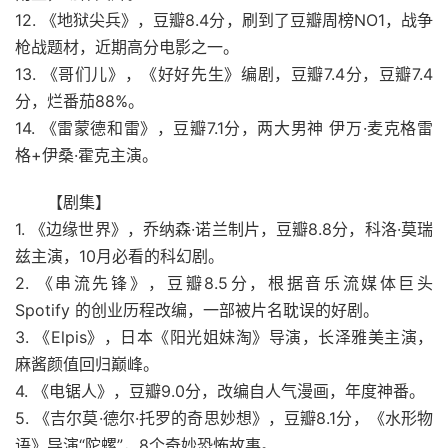
12. 《地狱尖兵》，豆瓣8.4分，刷到了豆瓣周榜NO1，战争
枪战题材，近期高分电影之一。
13. 《哥们儿》，《好好先生》编剧，豆瓣7.4分，豆瓣7.4
分，烂番茄88%。
14. 《雷蒙德和雷》，豆瓣7.1分，两大男神 伊万·麦克格雷
格+伊桑·霍克主演。
【剧集】
1. 《边缘世界》，乔纳森·诺兰制片，豆瓣8.8分，科洛·莫瑞
兹主演，10月必看的科幻剧。
2. 《串流先锋》，豆瓣8.5分，根据音乐流媒体巨头
Spotify 的创业历程改编，一部被片名耽误的好剧。
3. 《Elpis》，日本《阳光姐妹淘》导演，长泽雅美主演，
麻酱颜值回归巅峰。
4. 《电锯人》，豆瓣9.0分，改编自人气漫画，年度神番。
5. 《吉尔莫·德尔·托罗的奇思妙想》，豆瓣8.1分，《水形物
语》导演“陀螺”，8个奇妙恐怖故事。