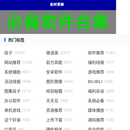
热门标签
段子
微语录
软件推荐
(2236)
(2201)
(1181)
网站推荐
前方高能
福利线报
(1028)
(857)
(737)
系统辅助
安卓软件
游戏推荐
(602)
(530)
(489)
活动线报
图形图像
BILIBILI
(488)
(448)
(388)
图集段子
经验秘籍
福利杂谈
(373)
(360)
(269)
办公软件
天天见
系统必备
(267)
(266)
(260)
单机游戏
资源推荐
媒体播放
(214)
(195)
(170)
这个好诶
上传下载
源码推荐
(160)
(150)
(136)
IT资讯
硬件相关
安全软件
(96)
(80)
(76)