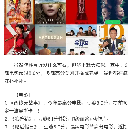
虽然院线最近没什么可看，但线上就太精彩。其中，3
部电影超过8.0分，多部高分美剧开播或完结。最近都在疯
狂补补补~
【电影】
1. 《西线无战事》，今年最高分电影，豆瓣8.9分，提前预
定一波奥斯卡！！
2. 《狼狩猎》，豆瓣6.1分韩影，R级血浆+动作片。
3. 《晒后假日》，豆瓣8.0分，戛纳电影节高分电影，近期