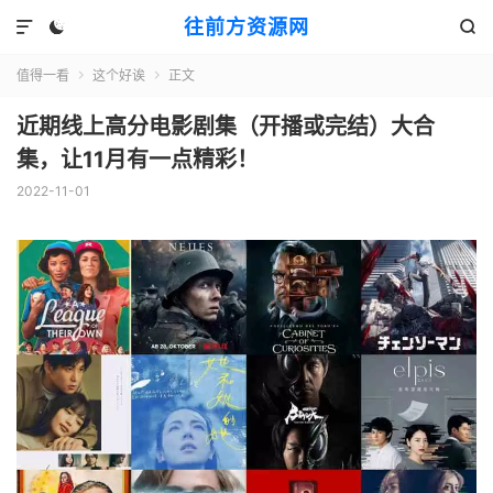
往前方资源网



值得一看
这个好诶
正文


近期线上高分电影剧集（开播或完结）大合
集，让11月有一点精彩！
2022-11-01