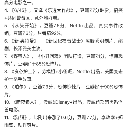
高分电影之一。
4. 《6/45》，又译《乐透大作战》，豆瓣7.7分韩影，搞笑
+共同警备区，意外地好看。
5. 《从头开始》，豆瓣7.6分，Netflix出品，真实事件改
编，豆瓣7.6分，烂番茄92%。
6. 《新·奥特曼》，《新世纪福音战士》庵野秀明制片、编
剧，长泽雅美主演。
7. 《野蛮人》，《小丑回魂》团队打造，豆瓣7.1分，惊悚恐
怖片，豆瓣好于85%恐怖片。
8. 《良心护士》，劳模姐+小雀斑，Netflix出品，美国变态
护士杀手故事。
9. 《珀尔》，豆瓣7.3分，恐怖惊悚片，豆瓣好于90%恐怖
片。
10. 《暗夜狼人》，漫威&Disney+出品，漫威首部暗黑系怪
兽电影。
11. 《狩猎》，比刚出来涨了0.6分，豆瓣7.7分，李政宰+郑
雨盛，动作爽片。