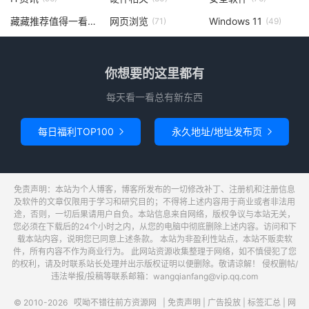
藏藏推荐值得一看
网页浏览
Windows 11
(73)
(71)
(49)
你想要的这里都有
每天看一看总有新东西
每日福利TOP100
永久地址/地址发布页


免责声明：本站为个人博客，博客所发布的一切修改补丁、注册机和注册信息
及软件的文章仅限用于学习和研究目的；不得将上述内容用于商业或者非法用
途，否则，一切后果请用户自负。本站信息来自网络，版权争议与本站无关，
您必须在下载后的24个小时之内，从您的电脑中彻底删除上述内容。访问和下
载本站内容，说明您已同意上述条款。 本站为非盈利性站点，本站不贩卖软
件，所有内容不作为商业行为。 此网站资源收集整理于网络，如不慎侵犯了您
的权利，请及时联系站长处理并出示版权证明以便删除。敬请谅解！ 侵权删帖/
违法举报/投稿等联系邮箱：wangqianfang@vip.qq.com
© 2010-2026
哎呦不错往前方资源网
|
免责声明
|
广告投放
|
标签汇总
|
网