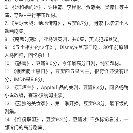
6. 《她和她的她》，许玮甯、李程彬、贾静雯、吴慷仁等主
演，穿越+平行宇宙题材。
7. 《星球大战：绝地传奇》，豆瓣8.7分，阿索卡·塔诺个人
动画剧集。
8. 《魔鬼时刻》，亚马逊英剧，共6集，英式犯罪悬疑。
9. 《五个相扑的少年》，Disney+首部日剧，30年前原班
人马回归，回忆杀！！
10. 《静雪》，豆瓣9.0分，今年最高分日剧，纯爱题材。
11. 《假面骑士黑日》，豆瓣四五星为主，很奇怪还没有出
分，IMDb是8.8分。
12. 《项塔兰》，Apple出品的美剧，豆瓣8.4分，同名畅销
小说改编，查理·汉纳姆主演。
13. 《孤独的美食家》，第十季开播，豆瓣9.3分，最下饭的
剧集。
14. 《红粉联盟》，豆瓣9.2分，豆瓣才1千多标记看过，一
部冷门的高分剧集。