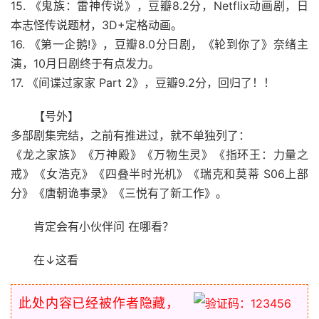
15. 《鬼族：雷神传说》，豆瓣8.2分，Netflix动画剧，日
本志怪传说题材，3D+定格动画。
16. 《第一企鹅!》，豆瓣8.0分日剧，《轮到你了》奈绪主
演，10月日剧终于有点发力。
17. 《间谍过家家 Part 2》，豆瓣9.2分，回归了！！
【号外】
多部剧集完结，之前有推进过，就不单独列了：
《龙之家族》《万神殿》《万物生灵》《指环王：力量之
戒》《女浩克》《四叠半时光机》《瑞克和莫蒂 S06上部
分》《唐朝诡事录》《三悦有了新工作》。
肯定会有小伙伴问 在哪看？
在↓这看
此处内容已经被作者隐藏，