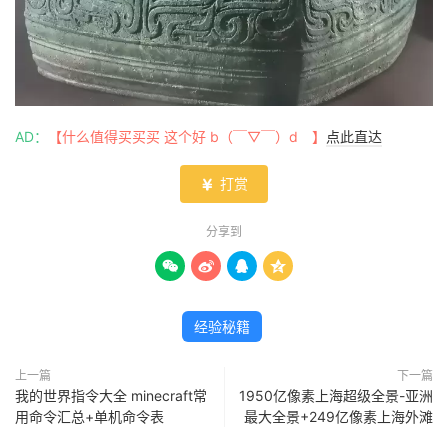
AD：
【什么值得买买买 这个好 b（￣▽￣）d 】
点此直达
打赏

分享到




经验秘籍
上一篇
下一篇
我的世界指令大全 minecraft常
1950亿像素上海超级全景-亚洲
用命令汇总+单机命令表
最大全景+249亿像素上海外滩