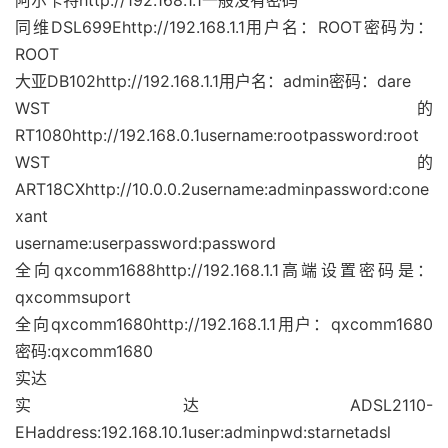
阿尔卡特http://192.168.1.1一般没有密码
同维DSL699Ehttp://192.168.1.1用户名：ROOT密码为：
ROOT
大亚DB102http://192.168.1.1用户名：admin密码：dare
WST的
RT1080http://192.168.0.1username:rootpassword:root
WST的
ART18CXhttp://10.0.0.2username:adminpassword:cone
xant
username:userpassword:password
全向qxcomm1688http://192.168.1.1高端设置密码是：
qxcommsuport
全向qxcomm1680http://192.168.1.1用户：qxcomm1680
密码:qxcomm1680
实达
实达ADSL2110-
EHaddress:192.168.10.1user:adminpwd:starnetadsl