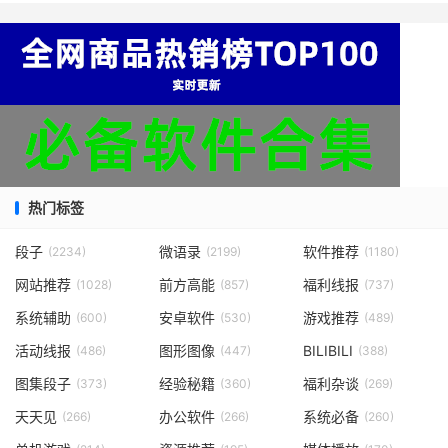
热门标签
段子
微语录
软件推荐
(2234)
(2199)
(1180)
网站推荐
前方高能
福利线报
(1028)
(857)
(737)
系统辅助
安卓软件
游戏推荐
(600)
(530)
(489)
活动线报
图形图像
BILIBILI
(486)
(447)
(388)
图集段子
经验秘籍
福利杂谈
(373)
(360)
(269)
天天见
办公软件
系统必备
(266)
(266)
(260)