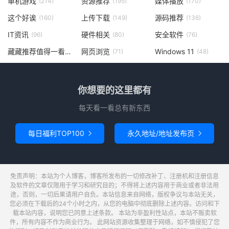
单机游戏
资源推荐
媒体播放
(214)
(195)
(170)
这个好诶
上传下载
源码推荐
(160)
(149)
(136)
IT资讯
硬件相关
安全软件
(96)
(80)
(76)
藏藏推荐值得一看
网页浏览
Windows 11
(73)
(71)
(48)
你想要的这里都有
每天看一看总有新东西
每日福利TOP100
永久地址/地址发布页


免责声明：本站为个人博客，博客所发布的一切修改补丁、注册机和注册信息
及软件的文章仅限用于学习和研究目的；不得将上述内容用于商业或者非法用
途，否则，一切后果请用户自负。本站信息来自网络，版权争议与本站无关，
您必须在下载后的24个小时之内，从您的电脑中彻底删除上述内容。访问和下
载本站内容，说明您已同意上述条款。 本站为非盈利性站点，本站不贩卖软
件，所有内容不作为商业行为。 此网站资源收集整理于网络，如不慎侵犯了您