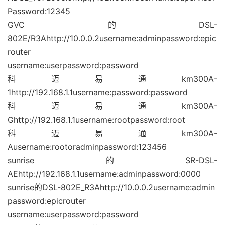
Password:12345
GVC的DSL-
802E/R3Ahttp://10.0.0.2username:adminpassword:epic
router
username:userpassword:password
科迈易通km300A-
1http://192.168.1.1username:password:password
科迈易通km300A-
Ghttp://192.168.1.1username:rootpassword:root
科迈易通km300A-
Ausername:rootoradminpassword:123456
sunrise的SR-DSL-
AEhttp://192.168.1.1username:adminpassword:0000
sunrise的DSL-802E_R3Ahttp://10.0.0.2username:admin
password:epicrouter
username:userpassword:password