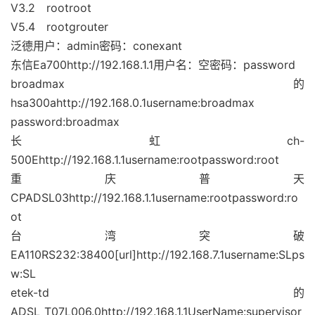
V3.2 rootroot
V5.4 rootgrouter
泛德用户：admin密码：conexant
东信Ea700http://192.168.1.1用户名：空密码：password
broadmax的
hsa300ahttp://192.168.0.1username:broadmax
password:broadmax
长虹ch-
500Ehttp://192.168.1.1username:rootpassword:root
重庆普天
CPADSL03http://192.168.1.1username:rootpassword:ro
ot
台湾突破
EA110RS232:38400[url]http://192.168.7.1username:SLps
w:SL
etek-td的
ADSL_T07L006.0http://192.168.1.1UserName:supervisor